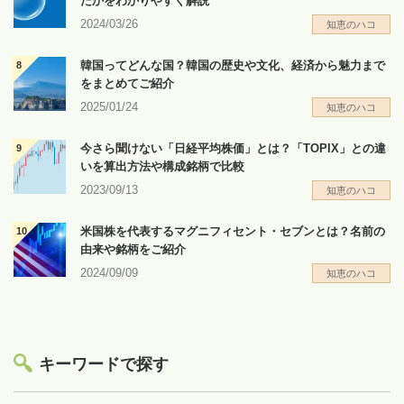
たかをわかりやすく解説
2024/03/26
知恵のハコ
韓国ってどんな国？韓国の歴史や文化、経済から魅力まで
をまとめてご紹介
2025/01/24
知恵のハコ
今さら聞けない「日経平均株価」とは？「TOPIX」との違
いを算出方法や構成銘柄で比較
2023/09/13
知恵のハコ
米国株を代表するマグニフィセント・セブンとは？名前の
由来や銘柄をご紹介
2024/09/09
知恵のハコ
キーワードで探す