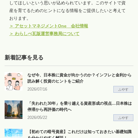
してほしいという思いが込められています。このサイトで資
産を育てるためのヒントになる情報をご提供したいと考えて
おります。
＞
アセットマネジメントOne 会社情報
＞
わらしべ瓦版運営事務局について
新着記事を見る
なぜ今、日本株に資金が向かうのか？インフレと金利から
読み解く投資のヒントをご紹介
2026/07/16
ふやす
「失われた30年」を乗り越える資産形成の視点…日本株は
停滞から再評価の時代へ
2026/05/22
ふやす
【初めての暗号資産】これだけは知っておきたい基礎知識
を分かりやすく解説！