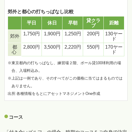
郊外と都心の打ちっぱなし比較
貸クラ
平日
休日
早朝
距離
ブ
1,750円
1,900円
1,250円
200円
130ヤー
郊外
ド
都
2,800円
3,500円
2,220円
550円
170ヤー
心
ド
※東京都内の打ちっぱなし、練習場２階、ボール貸100球利用の場
合、入場料込み。
※上記は一例であり、そのすべてがこの価格に当てはまるものでは
ありません。
出所:各種情報をもとにアセットマネジメントOne作成
コース