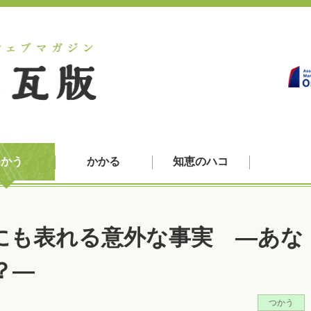
つかう
かかる
知恵のハコ
にも表れる意外な事実 ―あな
？―
つかう