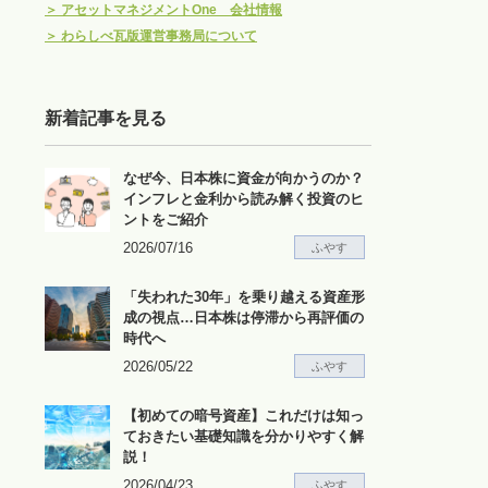
＞
アセットマネジメントOne 会社情報
＞
わらしべ瓦版運営事務局について
新着記事を見る
なぜ今、日本株に資金が向かうのか？
インフレと金利から読み解く投資のヒ
ントをご紹介
2026/07/16
ふやす
「失われた30年」を乗り越える資産形
成の視点…日本株は停滞から再評価の
時代へ
2026/05/22
ふやす
【初めての暗号資産】これだけは知っ
ておきたい基礎知識を分かりやすく解
説！
2026/04/23
ふやす