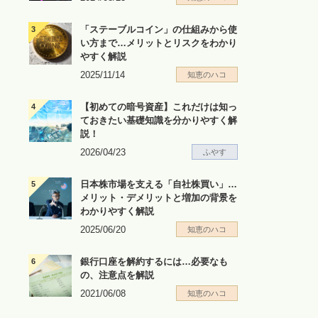
「ステーブルコイン」の仕組みから使
い方まで…メリットとリスクをわかり
やすく解説
2025/11/14
知恵のハコ
【初めての暗号資産】これだけは知っ
ておきたい基礎知識を分かりやすく解
説！
2026/04/23
ふやす
日本株市場を支える「自社株買い」…
メリット・デメリットと増加の背景を
わかりやすく解説
2025/06/20
知恵のハコ
銀行口座を解約するには…必要なも
の、注意点を解説
2021/06/08
知恵のハコ