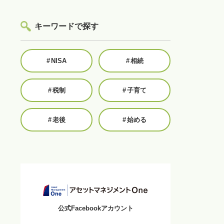
キーワードで探す
#
NISA
#
相続
#
税制
#
子育て
#
老後
#
始める
公式Facebookアカウント