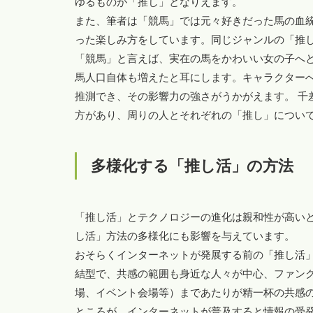
ゆるものが「推し」となりえます。
また、筆者は「競馬」では元々好きだった馬の血
った楽しみ方をしています。同じジャンルの「推
「競馬」と言えば、実在の馬をかわいい女の子へ
馬人口自体も増えたと耳にします。キャラクター
推測でき、その影響力の強さがうかがえます。 千
方があり、周りの人とそれぞれの「推し」につい
多様化する「推し活」の方法
「推し活」とテクノロジーの進化は親和性が高い
し活」方法の多様化にも影響を与えています。
おそらくインターネットが発展する前の「推し活
結型で、共感の範囲も身近な人々が中心、ファン
場、イベント会場等）まであたりが精一杯の共感
ところが、インターネットが普及すると情報の受