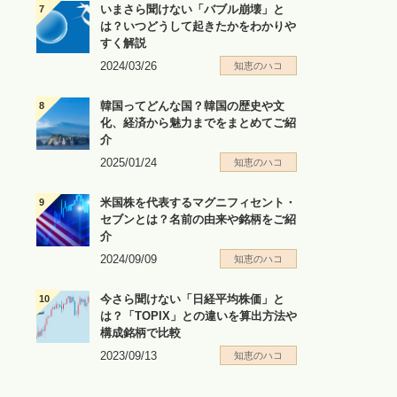
いまさら聞けない「バブル崩壊」と
は？いつどうして起きたかをわかりや
すく解説
2024/03/26
知恵のハコ
韓国ってどんな国？韓国の歴史や文
化、経済から魅力までをまとめてご紹
介
2025/01/24
知恵のハコ
米国株を代表するマグニフィセント・
セブンとは？名前の由来や銘柄をご紹
介
2024/09/09
知恵のハコ
今さら聞けない「日経平均株価」と
は？「TOPIX」との違いを算出方法や
構成銘柄で比較
2023/09/13
知恵のハコ