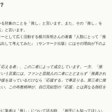
？
いる対象のことを「推し」と言います。また、その「推し」を
活」と言います。
ターとして広く活動する横川良明さんの著書『人類にとって「推
気出して考えてみた』（サンマーク出版）にはその理由が下のよ
「応える者」、この二者によって成立しています。一方、「推
という言葉には、ファンと芸能人の二者にとどまらず「推薦され
声援を送っているだけなら「応援する」で事足りる。第三者に推
たい。この布教精神が、自己完結型の「応援」とは異なる熱狂を
かに筆者は「推し」について語る時、「相手にも知ってほしい、