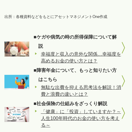
出所：各種資料などをもとにアセットマネジメントOne作成
■ケガや病気の時の所得保障について解
説
幸福度と収入の意外な関係…幸福度を
高めるお金の使い方とは？
■障害年金について、もっと知りたい方
はこちら
無駄な出費を抑える思考法を解説！消
費と浪費の違いとは？
■社会保険の仕組みをざっくり解説
「健康」に「投資」していますか？～
人生100年時代のお金の使い方を考え
る～