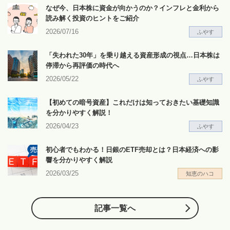
なぜ今、日本株に資金が向かうのか？インフレと金利から
読み解く投資のヒントをご紹介
2026/07/16
ふやす
「失われた30年」を乗り越える資産形成の視点…日本株は
停滞から再評価の時代へ
2026/05/22
ふやす
【初めての暗号資産】これだけは知っておきたい基礎知識
を分かりやすく解説！
2026/04/23
ふやす
初心者でもわかる！日銀のETF売却とは？日本経済への影
響を分かりやすく解説
2026/03/25
知恵のハコ
記事一覧へ