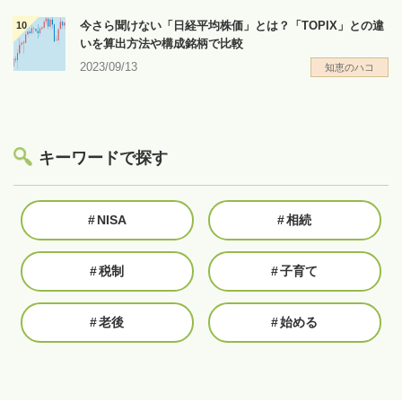
今さら聞けない「日経平均株価」とは？「TOPIX」との違
いを算出方法や構成銘柄で比較
2023/09/13
知恵のハコ
キーワードで探す
#
NISA
#
相続
#
税制
#
子育て
#
老後
#
始める