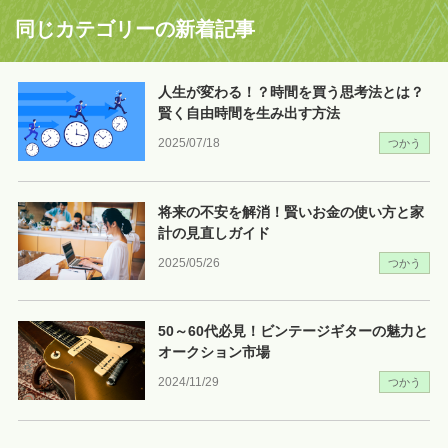
同じカテゴリーの新着記事
人生が変わる！？時間を買う思考法とは？
賢く自由時間を生み出す方法
2025/07/18
つかう
将来の不安を解消！賢いお金の使い方と家
計の見直しガイド
2025/05/26
つかう
50～60代必見！ビンテージギターの魅力と
オークション市場
2024/11/29
つかう