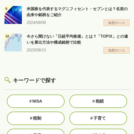
米国株を代表するマグニフィセント・セブンとは？名前の
由来や銘柄をご紹介
2024/09/09
知恵のハコ
今さら聞けない「日経平均株価」とは？「TOPIX」との違
いを算出方法や構成銘柄で比較
2023/09/13
知恵のハコ
キーワードで探す
#
NISA
#
相続
#
税制
#
子育て