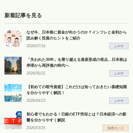
新着記事を見る
なぜ今、日本株に資金が向かうのか？インフレと金利から
読み解く投資のヒントをご紹介
2026/07/16
ふやす
「失われた30年」を乗り越える資産形成の視点…日本株は
停滞から再評価の時代へ
2026/05/22
ふやす
【初めての暗号資産】これだけは知っておきたい基礎知識
を分かりやすく解説！
2026/04/23
ふやす
初心者でもわかる！日銀のETF売却とは？日本経済への影
響を分かりやすく解説
2026/03/25
知恵のハコ