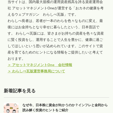
当サイトは、国内最大規模の運用資産残高を誇る資産運用会
社 アセットマネジメントOneが運営する「おカネの健康を考
えるウェブマガジン わらしべ瓦版」です。
わらしべ長者は、若者が一本のわらを色々なものに変え、最
後にはお金持ちとなり幸せに暮らしたという、日本昔話で
す。 わらしべ瓦版には、皆さまがお持ちの資産を色々な資産
に賢く投資をし、運用することで人生を豊かに、健康に過ご
してほしいという思いが込められています。このサイトで資
産を育てるためのヒントになる情報をご提供したいと考えて
おります。
＞
アセットマネジメントOne 会社情報
＞
わらしべ瓦版運営事務局について
新着記事を見る
なぜ今、日本株に資金が向かうのか？インフレと金利から
読み解く投資のヒントをご紹介