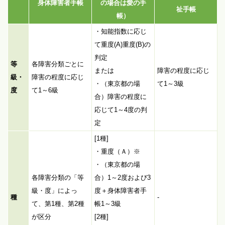
身体障害者手帳
の場合は愛の手
祉手帳
帳）
・知能指数に応じ
て重度(A)重度(B)の
判定
等
各障害分類ごとに
または
障害の程度に応じ
級・
障害の程度に応じ
・（東京都の場
て1～3級
度
て1～6級
合）障害の程度に
応じて1～4度の判
定
[1種]
・重度（Ａ）※
・（東京都の場
各障害分類の「等
合）1～2度および3
級・度」によっ
度＋身体障害者手
種
-
て、第1種、第2種
帳1～3級
が区分
[2種]