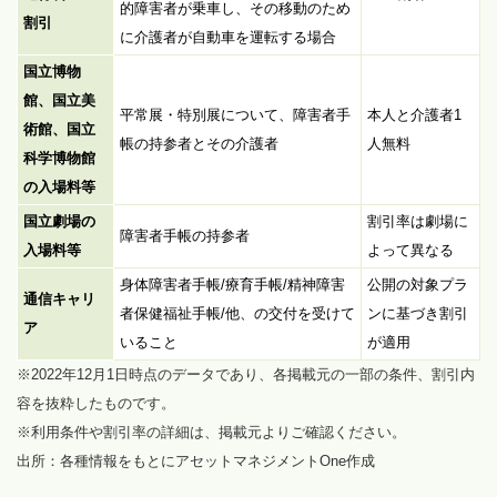
的障害者が乗車し、その移動のため
割引
に介護者が自動車を運転する場合
国立博物
館、国立美
平常展・特別展について、障害者手
本人と介護者1
術館、国立
帳の持参者とその介護者
人無料
科学博物館
の入場料等
国立劇場の
割引率は劇場に
障害者手帳の持参者
入場料等
よって異なる
身体障害者手帳/療育手帳/精神障害
公開の対象プラ
通信キャリ
者保健福祉手帳/他、の交付を受けて
ンに基づき割引
ア
いること
が適用
※2022年12月1日時点のデータであり、各掲載元の一部の条件、割引内
容を抜粋したものです。
※利用条件や割引率の詳細は、掲載元よりご確認ください。
出所：各種情報をもとにアセットマネジメントOne作成