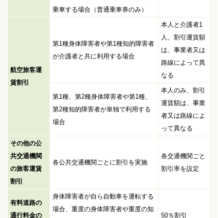
乗車する場合（普通乗車券のみ）
本人と介護者1
人、割引運賃額
第1種身体障害者や第1種知的障害者
は、事業者又は
が介護者と共に利用する場合
路線によって異
航空旅客運
なる
賃割引
本人のみ、割引
第1種、第2種身体障害者や第1種、
運賃額は、事業
第2種知的障害者が単独で利用する
者又は路線によ
場合
って異なる
その他の公
共交通機関
各交通機関ごと
各公共交通機関ごとに割引を実施
の旅客運賃
割引率を設定
割引
身体障害者が自ら自動車を運転する
有料道路の
場合、重度の身体障害者や重度の知
通行料金の
50％割引