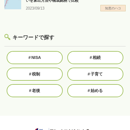
いを算出方法や構成銘柄で比較
2023/09/13
知恵のハコ
キーワードで探す
#
NISA
#
相続
#
税制
#
子育て
#
老後
#
始める