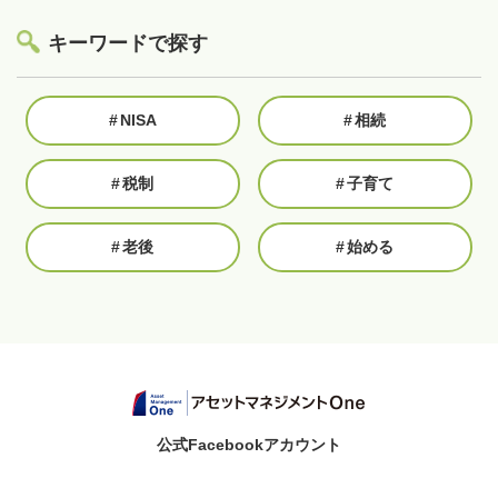
キーワードで探す
#
NISA
#
相続
#
税制
#
子育て
#
老後
#
始める
公式Facebookアカウント