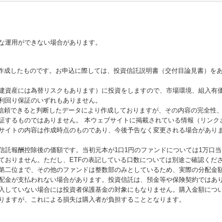
な運用ができない場合があります。
が作成したものです。お申込に際しては、投資信託説明書（交付目論見書）を
建資産には為替リスクもあります）に投資をしますので、市場環境、組入有
利回り保証のいずれもありません。
が信頼できると判断したデータにより作成しておりますが、その内容の完全性
証するものではありません。 本ウェブサイトに掲載されている情報（リンク
サイトの内容は作成時点のものであり、今後予告なく変更される場合があり
信託報酬控除後の価額です。当初元本が1口1円のファンドについては1万口
ておりません。ただし、ETFの表記している口数については別途ご確認くだ
第二位まで、その他のファンドは整数部のみとしているため、実際の分配金
配金が支払われない場合があります。投資信託は、預金等や保険契約ではあ
入していない場合には投資者保護基金の対象にもなりません。購入金額につ
りますが、これによる損失は購入者が負担することとなります。