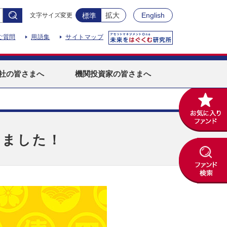
拡大
English
文字サイズ変更
標準
ご質問
用語集
サイトマップ
社
の皆さまへ
機関投資家
の皆さまへ
しました！