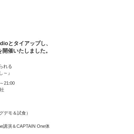
udioとタイアップし、
を開催いたしました。
られる
し～』
21:00
本社
グデモ＆試食）
演＆CAPTAIN One体