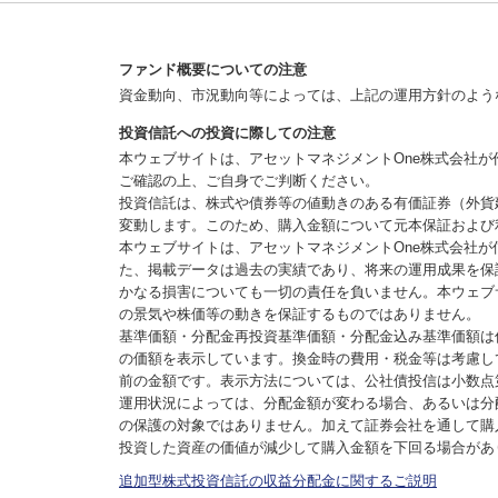
ファンド概要についての注意
資金動向、市況動向等によっては、上記の運用方針のよう
投資信託への投資に際しての注意
本ウェブサイトは、アセットマネジメントOne株式会社
ご確認の上、ご自身でご判断ください。
投資信託は、株式や債券等の値動きのある有価証券（外貨
変動します。このため、購入金額について元本保証および
本ウェブサイトは、アセットマネジメントOne株式会社
た、掲載データは過去の実績であり、将来の運用成果を保
かなる損害についても一切の責任を負いません。本ウェブ
の景気や株価等の動きを保証するものではありません。
基準価額・分配金再投資基準価額・分配金込み基準価額は
の価額を表示しています。換金時の費用・税金等は考慮し
前の金額です。表示方法については、公社債投信は小数点
運用状況によっては、分配金額が変わる場合、あるいは分
の保護の対象ではありません。加えて証券会社を通して購
投資した資産の価値が減少して購入金額を下回る場合があ
追加型株式投資信託の収益分配金に関するご説明