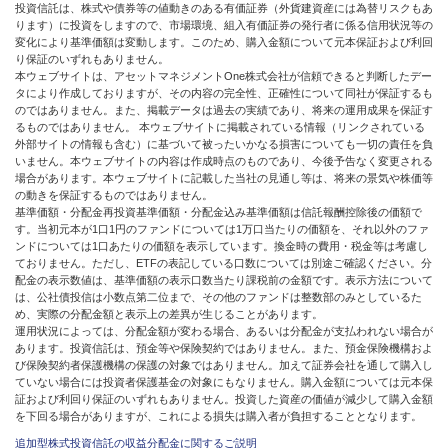
投資信託は、株式や債券等の値動きのある有価証券（外貨建資産には為替リスクもあ
ります）に投資をしますので、市場環境、組入有価証券の発行者に係る信用状況等の
変化により基準価額は変動します。このため、購入金額について元本保証および利回
り保証のいずれもありません。
本ウェブサイトは、アセットマネジメントOne株式会社が信頼できると判断したデー
タにより作成しておりますが、その内容の完全性、正確性について同社が保証するも
のではありません。また、掲載データは過去の実績であり、将来の運用成果を保証す
るものではありません。 本ウェブサイトに掲載されている情報（リンクされている
外部サイトの情報も含む）に基づいて被ったいかなる損害についても一切の責任を負
いません。本ウェブサイトの内容は作成時点のものであり、今後予告なく変更される
場合があります。本ウェブサイトに記載した当社の見通し等は、将来の景気や株価等
の動きを保証するものではありません。
基準価額・分配金再投資基準価額・分配金込み基準価額は信託報酬控除後の価額で
す。当初元本が1口1円のファンドについては1万口当たりの価額を、それ以外のファ
ンドについては1口あたりの価額を表示しています。換金時の費用・税金等は考慮し
ておりません。ただし、ETFの表記している口数については別途ご確認ください。分
配金の表示数値は、基準価額の表示口数当たり課税前の金額です。表示方法について
は、公社債投信は小数点第二位まで、その他のファンドは整数部のみとしているた
め、実際の分配金額と表示上の差異が生じることがあります。
運用状況によっては、分配金額が変わる場合、あるいは分配金が支払われない場合が
あります。投資信託は、預金等や保険契約ではありません。また、預金保険機構およ
び保険契約者保護機構の保護の対象ではありません。加えて証券会社を通して購入し
ていない場合には投資者保護基金の対象にもなりません。購入金額については元本保
証および利回り保証のいずれもありません。投資した資産の価値が減少して購入金額
を下回る場合がありますが、これによる損失は購入者が負担することとなります。
追加型株式投資信託の収益分配金に関するご説明