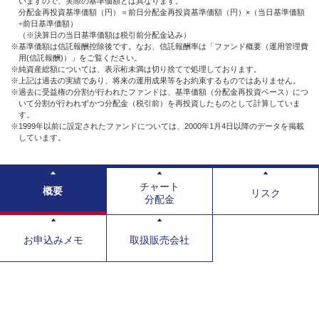
いますので、実際の基準価額とは異なります。
分配金再投資基準価額（円）＝前日分配金再投資基準価額（円）×（当日基準価額
÷前日基準価額）
（※決算日の当日基準価額は税引前分配金込み）
※基準価額は信託報酬控除後です。なお、信託報酬率は「ファンド概要（運用管理費
用(信託報酬)）」をご覧ください。
※純資産総額については、表示桁未満は切り捨てで処理しております。
※上記は過去の実績であり、将来の運用成果等をお約束するものではありません。
※過去に受益権の分割が行われたファンドは、基準価額（分配金再投資ベース）につ
いて分割が行われずかつ分配金（税引前）を再投資したものとして計算していま
す。
※1999年以前に設定されたファンドについては、2000年1月4日以降のデータを掲載
しています。
チャート
概要
リスク
分配金
お申込みメモ
取扱販売会社