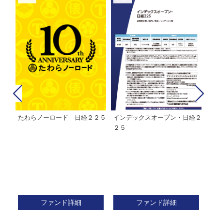
カ
たわらノーロード 日経２２５
インデックスオープン・日経２
イ
ー
２５
ファンド詳細
ファンド詳細