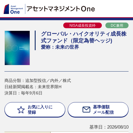
NISA成長投資枠
DC兼用
グローバル・ハイクオリティ成長株
式ファンド（限定為替ヘッジ)
愛称：未来の世界
商品分類：追加型投信／内外／株式
日経新聞掲載名：未来世界限H
決算日：毎年9月6日
お気に入りに
基準価額
登録
メール配信
基準日：2026/08/10