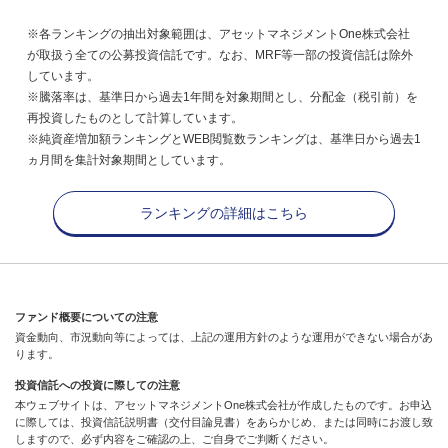
※各ランキングの抽出対象範囲は、アセットマネジメントOne株式会社
が取扱う全ての公募投資信託です。なお、MRF等一部の投資信託は除外
しています。
※騰落率は、基準日から過去1年間を対象期間とし、分配金（税引前）を
再投資したものとして計算しています。
※純資産増加額ランキングとWEB閲覧数ランキングは、基準日から過去1
ヵ月間を集計対象期間としています。
ランキングの詳細はこちら
ファンド概要についての注意
資金動向、市況動向等によっては、上記の運用方針のような運用ができない場合があ
ります。
投資信託への投資に際しての注意
本ウェブサイトは、アセットマネジメントOne株式会社が作成したものです。お申込
に際しては、投資信託説明書（交付目論見書）をあらかじめ、または同時にお渡し致
しますので、必ず内容をご確認の上、ご自身でご判断ください。