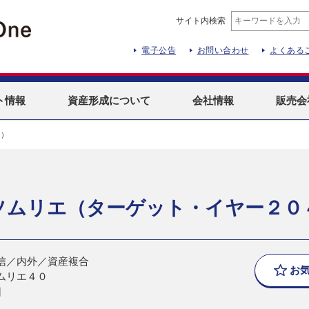
サイト内検索
電子公告
お問い合わせ
よくある
ト
情報
資産形成
について
会社情報
販売会
０）
ソムリエ（ターゲット・イヤー２０
信／内外／資産複合
お
ムリエ４０
日