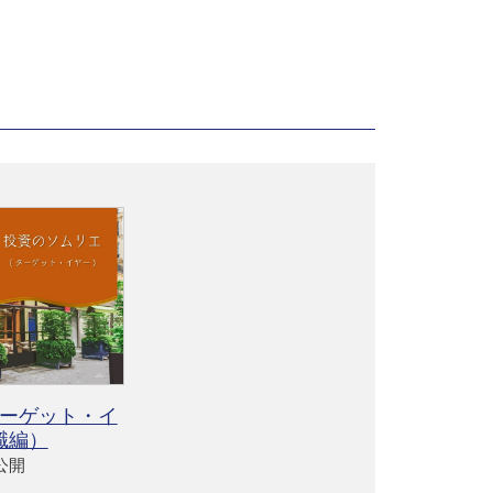
ーゲット・イ
職編）
4公開