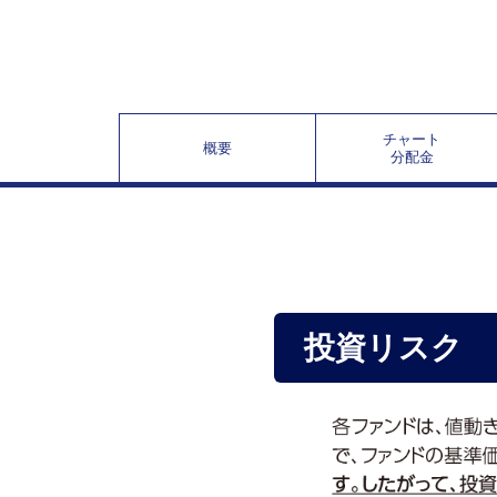
チャート
概要
分配金
投資リスク