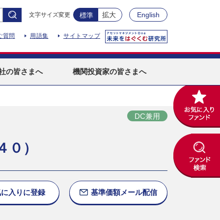
拡大
English
文字サイズ変更
標準
ご質問
用語集
サイトマップ
社
の皆さまへ
機関投資家
の皆さまへ
DC兼用
４０）
気に入りに
登録
基準価額
メール配信