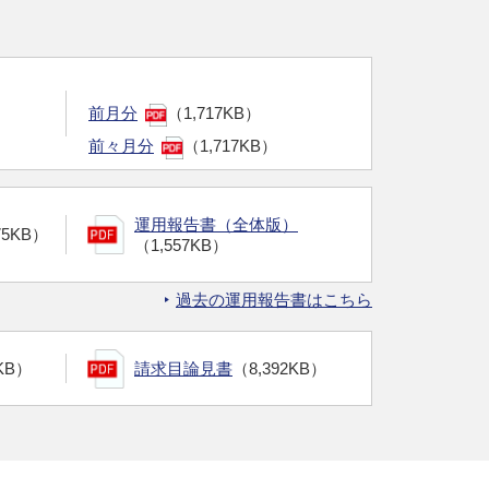
前月分
（1,717KB）
前々月分
（1,717KB）
運用報告書（全体版）
75KB）
（1,557KB）
過去の運用報告書はこちら
KB）
請求目論見書
（8,392KB）