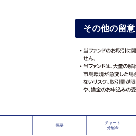
その他の留意
チャート
概要
分配金