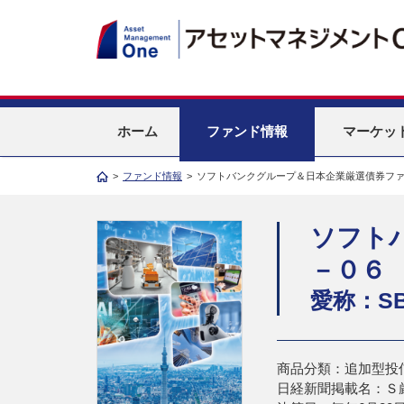
ホーム
ファンド情報
マーケッ
>
ファンド情報
>
ソフトバンクグループ＆日本企業厳選債券フ
ソフト
－０６
愛称：SB
商品分類：追加型投
日経新聞掲載名：Ｓ厳