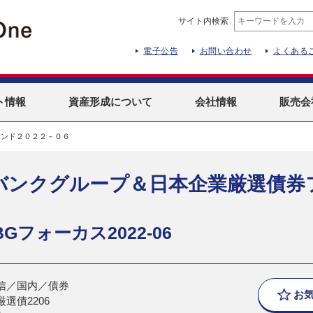
サイト内検索
電子公告
お問い合わせ
よくある
ト
情報
資産形成
について
会社情報
販売会
ァンド２０２２－０６
バンクグループ＆日本企業厳選債券
Gフォーカス2022-06
信／国内／債券
お
選債2206