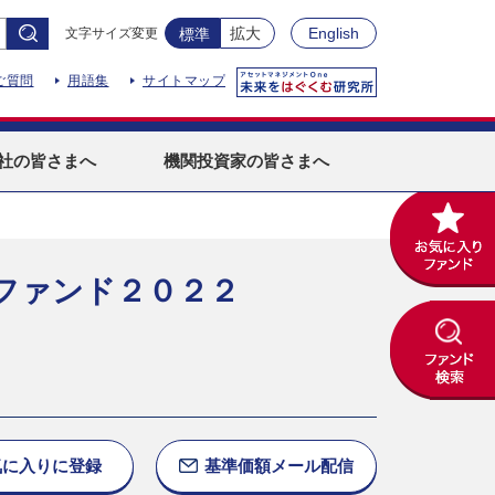
拡大
English
文字サイズ変更
標準
ご質問
用語集
サイトマップ
社
の皆さまへ
機関投資家
の皆さまへ
ファンド２０２２
気に入りに
登録
基準価額
メール配信