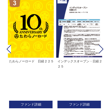
たわらノーロード 日経２２５
インデックスオープン・日経２
Ｍ
株式フ
２５
ン
ファンド詳細
ファンド詳細