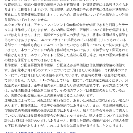
投資信託は、株式や債券等の値動きのある有価証券（外貨建資産には為替リスクもあ
ります）に投資をしますので、市場環境、組入有価証券の発行者に係る信用状況等の
変化により基準価額は変動します。このため、購入金額について元本保証および利回
り保証のいずれもありません。
本ウェブサイトは、アセットマネジメントOne株式会社が信頼できると判断したデー
タにより作成しておりますが、その内容の完全性、正確性について同社が保証するも
のではありません。また、掲載データは過去の実績であり、将来の運用成果を保証す
るものではありません。 本ウェブサイトに掲載されている情報（リンクされている
外部サイトの情報も含む）に基づいて被ったいかなる損害についても一切の責任を負
いません。本ウェブサイトの内容は作成時点のものであり、今後予告なく変更される
場合があります。本ウェブサイトに記載した当社の見通し等は、将来の景気や株価等
の動きを保証するものではありません。
基準価額・分配金再投資基準価額・分配金込み基準価額は信託報酬控除後の価額で
す。当初元本が1口1円のファンドについては1万口当たりの価額を、それ以外のファ
ンドについては1口あたりの価額を表示しています。換金時の費用・税金等は考慮し
ておりません。ただし、ETFの表記している口数については別途ご確認ください。分
配金の表示数値は、基準価額の表示口数当たり課税前の金額です。表示方法について
は、公社債投信は小数点第二位まで、その他のファンドは整数部のみとしているた
め、実際の分配金額と表示上の差異が生じることがあります。
運用状況によっては、分配金額が変わる場合、あるいは分配金が支払われない場合が
あります。投資信託は、預金等や保険契約ではありません。また、預金保険機構およ
び保険契約者保護機構の保護の対象ではありません。加えて証券会社を通して購入し
ていない場合には投資者保護基金の対象にもなりません。購入金額については元本保
証および利回り保証のいずれもありません。投資した資産の価値が減少して購入金額
を下回る場合がありますが、これによる損失は購入者が負担することとなります。