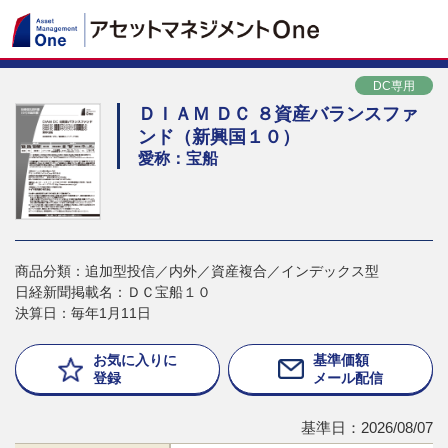
DC専用
ＤＩＡＭ ＤＣ ８資産バランスファ
ンド（新興国１０）
愛称：宝船
商品分類：追加型投信／内外／資産複合／インデックス型
日経新聞掲載名：ＤＣ宝船１０
決算日：毎年1月11日
お気に入りに
基準価額
登録
メール配信
基準日：2026/08/07