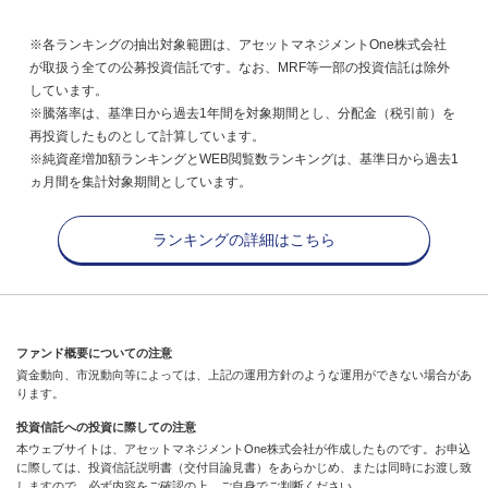
※各ランキングの抽出対象範囲は、アセットマネジメントOne株式会社
が取扱う全ての公募投資信託です。なお、MRF等一部の投資信託は除外
しています。
※騰落率は、基準日から過去1年間を対象期間とし、分配金（税引前）を
再投資したものとして計算しています。
※純資産増加額ランキングとWEB閲覧数ランキングは、基準日から過去1
ヵ月間を集計対象期間としています。
ランキングの詳細はこちら
ファンド概要についての注意
資金動向、市況動向等によっては、上記の運用方針のような運用ができない場合があ
ります。
投資信託への投資に際しての注意
本ウェブサイトは、アセットマネジメントOne株式会社が作成したものです。お申込
に際しては、投資信託説明書（交付目論見書）をあらかじめ、または同時にお渡し致
しますので、必ず内容をご確認の上、ご自身でご判断ください。