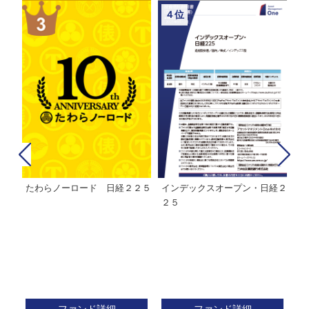
４位
たわらノーロード 日経２２５
インデックスオープン・日経２
Ｍ
株式フ
２５
ン