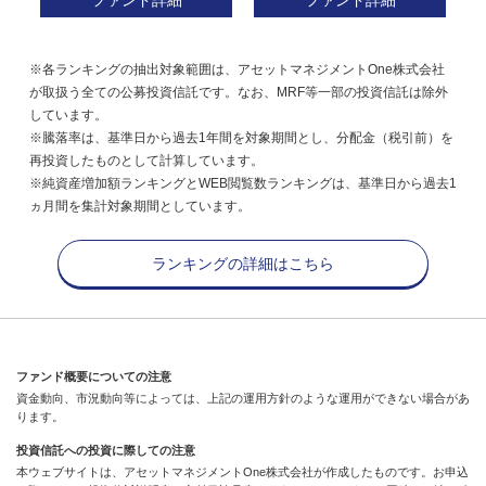
ファンド詳細
ファンド詳細
※各ランキングの抽出対象範囲は、アセットマネジメントOne株式会社
が取扱う全ての公募投資信託です。なお、MRF等一部の投資信託は除外
しています。
※騰落率は、基準日から過去1年間を対象期間とし、分配金（税引前）を
再投資したものとして計算しています。
※純資産増加額ランキングとWEB閲覧数ランキングは、基準日から過去1
ヵ月間を集計対象期間としています。
ランキングの詳細はこちら
ファンド概要についての注意
資金動向、市況動向等によっては、上記の運用方針のような運用ができない場合があ
ります。
投資信託への投資に際しての注意
本ウェブサイトは、アセットマネジメントOne株式会社が作成したものです。お申込