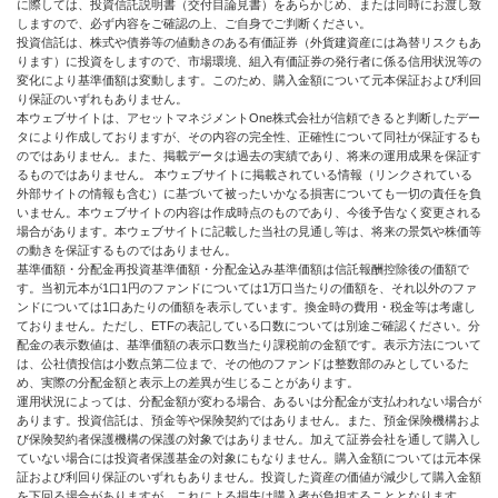
に際しては、投資信託説明書（交付目論見書）をあらかじめ、または同時にお渡し致
しますので、必ず内容をご確認の上、ご自身でご判断ください。
投資信託は、株式や債券等の値動きのある有価証券（外貨建資産には為替リスクもあ
ります）に投資をしますので、市場環境、組入有価証券の発行者に係る信用状況等の
変化により基準価額は変動します。このため、購入金額について元本保証および利回
り保証のいずれもありません。
本ウェブサイトは、アセットマネジメントOne株式会社が信頼できると判断したデー
タにより作成しておりますが、その内容の完全性、正確性について同社が保証するも
のではありません。また、掲載データは過去の実績であり、将来の運用成果を保証す
るものではありません。 本ウェブサイトに掲載されている情報（リンクされている
外部サイトの情報も含む）に基づいて被ったいかなる損害についても一切の責任を負
いません。本ウェブサイトの内容は作成時点のものであり、今後予告なく変更される
場合があります。本ウェブサイトに記載した当社の見通し等は、将来の景気や株価等
の動きを保証するものではありません。
基準価額・分配金再投資基準価額・分配金込み基準価額は信託報酬控除後の価額で
す。当初元本が1口1円のファンドについては1万口当たりの価額を、それ以外のファ
ンドについては1口あたりの価額を表示しています。換金時の費用・税金等は考慮し
ておりません。ただし、ETFの表記している口数については別途ご確認ください。分
配金の表示数値は、基準価額の表示口数当たり課税前の金額です。表示方法について
は、公社債投信は小数点第二位まで、その他のファンドは整数部のみとしているた
め、実際の分配金額と表示上の差異が生じることがあります。
運用状況によっては、分配金額が変わる場合、あるいは分配金が支払われない場合が
あります。投資信託は、預金等や保険契約ではありません。また、預金保険機構およ
び保険契約者保護機構の保護の対象ではありません。加えて証券会社を通して購入し
ていない場合には投資者保護基金の対象にもなりません。購入金額については元本保
証および利回り保証のいずれもありません。投資した資産の価値が減少して購入金額
を下回る場合がありますが、これによる損失は購入者が負担することとなります。