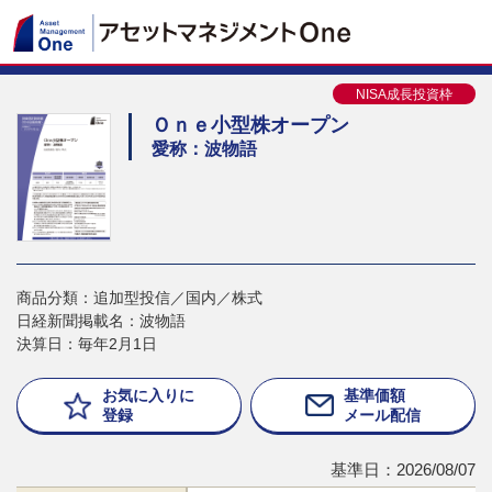
NISA成長投資枠
Ｏｎｅ小型株オープン
愛称：波物語
商品分類：追加型投信／国内／株式
日経新聞掲載名：波物語
決算日：毎年2月1日
お気に入りに
基準価額
登録
メール配信
基準日：2026/08/07