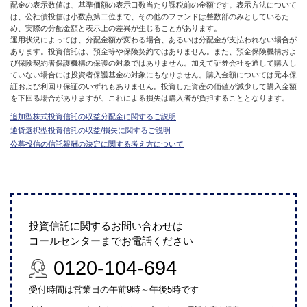
配金の表示数値は、基準価額の表示口数当たり課税前の金額です。表示方法について
は、公社債投信は小数点第二位まで、その他のファンドは整数部のみとしているた
め、実際の分配金額と表示上の差異が生じることがあります。
運用状況によっては、分配金額が変わる場合、あるいは分配金が支払われない場合が
あります。投資信託は、預金等や保険契約ではありません。また、預金保険機構およ
び保険契約者保護機構の保護の対象ではありません。加えて証券会社を通して購入し
ていない場合には投資者保護基金の対象にもなりません。購入金額については元本保
証および利回り保証のいずれもありません。投資した資産の価値が減少して購入金額
を下回る場合がありますが、これによる損失は購入者が負担することとなります。
追加型株式投資信託の収益分配金に関するご説明
通貨選択型投資信託の収益/損失に関するご説明
公募投信の信託報酬の決定に関する考え方について
投資信託に関するお問い合わせは
コールセンターまでお電話ください
0120-104-694
受付時間は営業日の午前9時～午後5時です