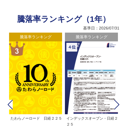
騰落率ランキング（1年）
基準日：2026/07/31
騰落率ランキング
騰落率ランキング
４位
たわらノーロード 日経２２５
インデックスオープン・日経２
Ｍ
株式フ
２５
ン