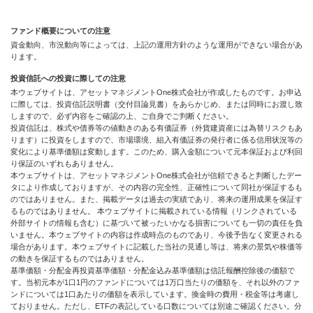
ファンド概要についての注意
資金動向、市況動向等によっては、上記の運用方針のような運用ができない場合があ
ります。
投資信託への投資に際しての注意
本ウェブサイトは、アセットマネジメントOne株式会社が作成したものです。お申込
に際しては、投資信託説明書（交付目論見書）をあらかじめ、または同時にお渡し致
しますので、必ず内容をご確認の上、ご自身でご判断ください。
投資信託は、株式や債券等の値動きのある有価証券（外貨建資産には為替リスクもあ
ります）に投資をしますので、市場環境、組入有価証券の発行者に係る信用状況等の
変化により基準価額は変動します。このため、購入金額について元本保証および利回
り保証のいずれもありません。
本ウェブサイトは、アセットマネジメントOne株式会社が信頼できると判断したデー
タにより作成しておりますが、その内容の完全性、正確性について同社が保証するも
のではありません。また、掲載データは過去の実績であり、将来の運用成果を保証す
るものではありません。 本ウェブサイトに掲載されている情報（リンクされている
外部サイトの情報も含む）に基づいて被ったいかなる損害についても一切の責任を負
いません。本ウェブサイトの内容は作成時点のものであり、今後予告なく変更される
場合があります。本ウェブサイトに記載した当社の見通し等は、将来の景気や株価等
の動きを保証するものではありません。
基準価額・分配金再投資基準価額・分配金込み基準価額は信託報酬控除後の価額で
す。当初元本が1口1円のファンドについては1万口当たりの価額を、それ以外のファ
ンドについては1口あたりの価額を表示しています。換金時の費用・税金等は考慮し
ておりません。ただし、ETFの表記している口数については別途ご確認ください。分