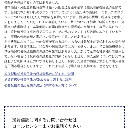
の動きを保証するものではありません。
基準価額・分配金再投資基準価額・分配金込み基準価額は信託報酬控除後の価額で
す。当初元本が1口1円のファンドについては1万口当たりの価額を、それ以外のファ
ンドについては1口あたりの価額を表示しています。換金時の費用・税金等は考慮し
ておりません。ただし、ETFの表記している口数については別途ご確認ください。分
配金の表示数値は、基準価額の表示口数当たり課税前の金額です。表示方法について
は、公社債投信は小数点第二位まで、その他のファンドは整数部のみとしているた
め、実際の分配金額と表示上の差異が生じることがあります。
運用状況によっては、分配金額が変わる場合、あるいは分配金が支払われない場合が
あります。投資信託は、預金等や保険契約ではありません。また、預金保険機構およ
び保険契約者保護機構の保護の対象ではありません。加えて証券会社を通して購入し
ていない場合には投資者保護基金の対象にもなりません。購入金額については元本保
証および利回り保証のいずれもありません。投資した資産の価値が減少して購入金額
を下回る場合がありますが、これによる損失は購入者が負担することとなります。
追加型株式投資信託の収益分配金に関するご説明
通貨選択型投資信託の収益/損失に関するご説明
公募投信の信託報酬の決定に関する考え方について
投資信託に関するお問い合わせは
コールセンターまでお電話ください