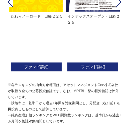
たわらノーロード 日経２２５
インデックスオープン・日経２
Ｍ
株式フ
２５
ン
ファンド詳細
ファンド詳細
※各ランキングの抽出対象範囲は、アセットマネジメントOne株式会社
が取扱う全ての公募投資信託です。なお、MRF等一部の投資信託は除外
しています。
※騰落率は、基準日から過去1年間を対象期間とし、分配金（税引前）を
再投資したものとして計算しています。
※純資産増加額ランキングとWEB閲覧数ランキングは、基準日から過去1
ヵ月間を集計対象期間としています。