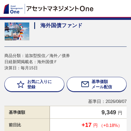
海外国債ファンド
商品分類：追加型投信／海外／債券
日経新聞掲載名：海外国債Ｆ
決算日：毎月15日
お気に入りに
基準価額
登録
メール配信
基準日：2026/08/07
9,349
基準価額
円
+17
前日比
円 （+0.18%）