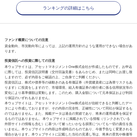
ランキングの詳細はこちら
ファンド概要についての注意
資金動向、市況動向等によっては、上記の運用方針のような運用ができない場合があ
ります。
投資信託への投資に際しての注意
本ウェブサイトは、アセットマネジメントOne株式会社が作成したものです。お申込
に際しては、投資信託説明書（交付目論見書）をあらかじめ、または同時にお渡し致
しますので、必ず内容をご確認の上、ご自身でご判断ください。
投資信託は、株式や債券等の値動きのある有価証券（外貨建資産には為替リスクもあ
ります）に投資をしますので、市場環境、組入有価証券の発行者に係る信用状況等の
変化により基準価額は変動します。このため、購入金額について元本保証および利回
り保証のいずれもありません。
本ウェブサイトは、アセットマネジメントOne株式会社が信頼できると判断したデー
タにより作成しておりますが、その内容の完全性、正確性について同社が保証するも
のではありません。また、掲載データは過去の実績であり、将来の運用成果を保証す
るものではありません。 本ウェブサイトに掲載されている情報（リンクされている
外部サイトの情報も含む）に基づいて被ったいかなる損害についても一切の責任を負
いません。本ウェブサイトの内容は作成時点のものであり、今後予告なく変更される
場合があります。本ウェブサイトに記載した当社の見通し等は、将来の景気や株価等