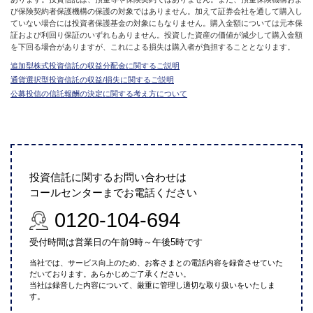
び保険契約者保護機構の保護の対象ではありません。加えて証券会社を通して購入し
ていない場合には投資者保護基金の対象にもなりません。購入金額については元本保
証および利回り保証のいずれもありません。投資した資産の価値が減少して購入金額
を下回る場合がありますが、これによる損失は購入者が負担することとなります。
追加型株式投資信託の収益分配金に関するご説明
通貨選択型投資信託の収益/損失に関するご説明
公募投信の信託報酬の決定に関する考え方について
投資信託に関するお問い合わせは
コールセンターまでお電話ください
0120-104-694
受付時間は営業日の午前9時～午後5時です
当社では、サービス向上のため、お客さまとの電話内容を録音させていた
だいております。あらかじめご了承ください。
当社は録音した内容について、厳重に管理し適切な取り扱いをいたしま
す。