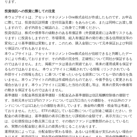
ります。
投資信託への投資に際しての注意
本ウェブサイトは、アセットマネジメントOne株式会社が作成したものです。お申込
に際しては、投資信託説明書（交付目論見書）をあらかじめ、または同時にお渡し致
しますので、必ず内容をご確認の上、ご自身でご判断ください。
投資信託は、株式や債券等の値動きのある有価証券（外貨建資産には為替リスクもあ
ります）に投資をしますので、市場環境、組入有価証券の発行者に係る信用状況等の
変化により基準価額は変動します。このため、購入金額について元本保証および利回
り保証のいずれもありません。
本ウェブサイトは、アセットマネジメントOne株式会社が信頼できると判断したデー
タにより作成しておりますが、その内容の完全性、正確性について同社が保証するも
のではありません。また、掲載データは過去の実績であり、将来の運用成果を保証す
るものではありません。 本ウェブサイトに掲載されている情報（リンクされている
外部サイトの情報も含む）に基づいて被ったいかなる損害についても一切の責任を負
いません。本ウェブサイトの内容は作成時点のものであり、今後予告なく変更される
場合があります。本ウェブサイトに記載した当社の見通し等は、将来の景気や株価等
の動きを保証するものではありません。
基準価額・分配金再投資基準価額・分配金込み基準価額は信託報酬控除後の価額で
す。当初元本が1口1円のファンドについては1万口当たりの価額を、それ以外のファ
ンドについては1口あたりの価額を表示しています。換金時の費用・税金等は考慮し
ておりません。ただし、ETFの表記している口数については別途ご確認ください。分
配金の表示数値は、基準価額の表示口数当たり課税前の金額です。表示方法について
は、公社債投信は小数点第二位まで、その他のファンドは整数部のみとしているた
め、実際の分配金額と表示上の差異が生じることがあります。
運用状況によっては、分配金額が変わる場合、あるいは分配金が支払われない場合が
あります。投資信託は、預金等や保険契約ではありません。また、預金保険機構およ