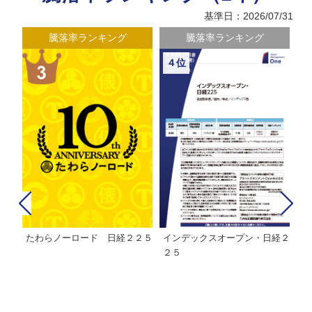
基準日：2026/07/31
騰落率ランキング
騰落率ランキング
４位
たわらノーロード 日経２２５
インデックスオープン・日経２
Ｍ
株式フ
２５
ン