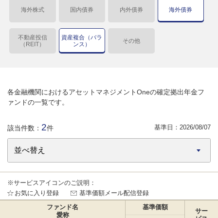
海外株式
国内債券
内外債券
海外債券
不動産投信
資産複合（バラ
その他
（REIT）
ンス）
各金融機関におけるアセットマネジメントOneの確定拠出年金フ
ァンドの一覧です。
2
基準日：
2026/08/07
該当件数：
件
※サービスアイコンのご説明：
お気に入り登録
基準価額メール配信登録
ファンド名
基準価額
サー
愛称