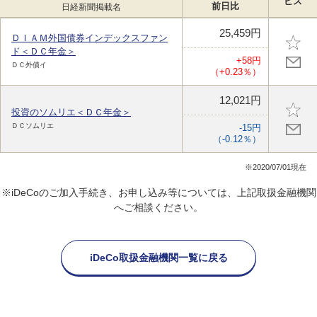
ビス
前日比
日経新聞掲載名
25,459円
ＤＩＡＭ外国債券インデックスファン
ド＜ＤＣ年金＞
+58円
ＤＣ外債イ
（+0.23％）
12,021円
投資のソムリエ＜ＤＣ年金＞
ＤＣソムリエ
-15円
（-0.12％）
※2020/07/01現在
※iDeCoのご加入手続き、お申し込み等については、上記取扱金融機関
へご相談ください。
iDeCo取扱金融機関一覧に戻る