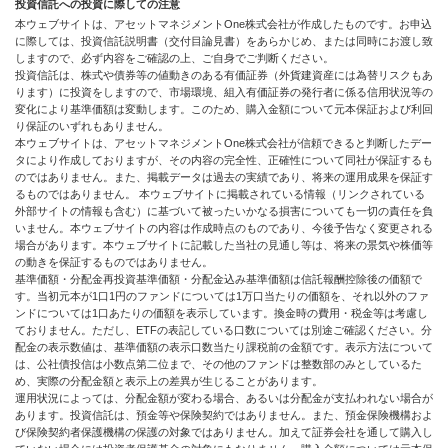
投資信託への投資に際しての注意
本ウェブサイトは、アセットマネジメントOne株式会社が作成したものです。お申込
に際しては、投資信託説明書（交付目論見書）をあらかじめ、または同時にお渡し致
しますので、必ず内容をご確認の上、ご自身でご判断ください。
投資信託は、株式や債券等の値動きのある有価証券（外貨建資産には為替リスクもあ
ります）に投資をしますので、市場環境、組入有価証券の発行者に係る信用状況等の
変化により基準価額は変動します。このため、購入金額について元本保証および利回
り保証のいずれもありません。
本ウェブサイトは、アセットマネジメントOne株式会社が信頼できると判断したデー
タにより作成しておりますが、その内容の完全性、正確性について同社が保証するも
のではありません。また、掲載データは過去の実績であり、将来の運用成果を保証す
るものではありません。 本ウェブサイトに掲載されている情報（リンクされている
外部サイトの情報も含む）に基づいて被ったいかなる損害についても一切の責任を負
いません。本ウェブサイトの内容は作成時点のものであり、今後予告なく変更される
場合があります。本ウェブサイトに記載した当社の見通し等は、将来の景気や株価等
の動きを保証するものではありません。
基準価額・分配金再投資基準価額・分配金込み基準価額は信託報酬控除後の価額で
す。当初元本が1口1円のファンドについては1万口当たりの価額を、それ以外のファ
ンドについては1口あたりの価額を表示しています。換金時の費用・税金等は考慮し
ておりません。ただし、ETFの表記している口数については別途ご確認ください。分
配金の表示数値は、基準価額の表示口数当たり課税前の金額です。表示方法について
は、公社債投信は小数点第二位まで、その他のファンドは整数部のみとしているた
め、実際の分配金額と表示上の差異が生じることがあります。
運用状況によっては、分配金額が変わる場合、あるいは分配金が支払われない場合が
あります。投資信託は、預金等や保険契約ではありません。また、預金保険機構およ
び保険契約者保護機構の保護の対象ではありません。加えて証券会社を通して購入し