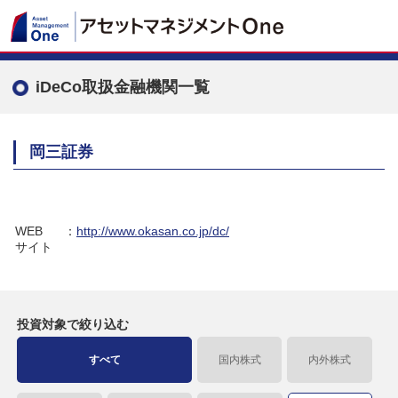
iDeCo取扱金融機関一覧
岡三証券
WEB
：
http://www.okasan.co.jp/dc/
サイト
投資対象で
絞り込む
すべて
国内株式
内外株式