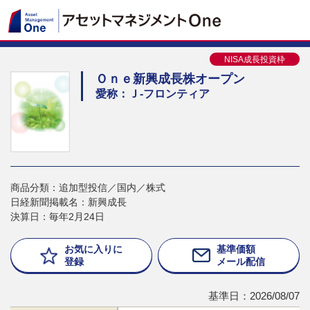
NISA成長投資枠
Ｏｎｅ新興成長株オープン
愛称：Ｊ-フロンティア
商品分類：追加型投信／国内／株式
日経新聞掲載名：新興成長
決算日：毎年2月24日
お気に入りに
基準価額
登録
メール配信
基準日：2026/08/07