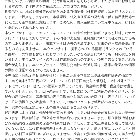
に際しては、投資信託説明書（交付目論見書）をあらかじめ、または同時にお渡し致
しますので、必ず内容をご確認の上、ご自身でご判断ください。
投資信託は、株式や債券等の値動きのある有価証券（外貨建資産には為替リスクもあ
ります）に投資をしますので、市場環境、組入有価証券の発行者に係る信用状況等の
変化により基準価額は変動します。このため、購入金額について元本保証および利回
り保証のいずれもありません。
本ウェブサイトは、アセットマネジメントOne株式会社が信頼できると判断したデー
タにより作成しておりますが、その内容の完全性、正確性について同社が保証するも
のではありません。また、掲載データは過去の実績であり、将来の運用成果を保証す
るものではありません。 本ウェブサイトに掲載されている情報（リンクされている
外部サイトの情報も含む）に基づいて被ったいかなる損害についても一切の責任を負
いません。本ウェブサイトの内容は作成時点のものであり、今後予告なく変更される
場合があります。本ウェブサイトに記載した当社の見通し等は、将来の景気や株価等
の動きを保証するものではありません。
基準価額・分配金再投資基準価額・分配金込み基準価額は信託報酬控除後の価額で
す。当初元本が1口1円のファンドについては1万口当たりの価額を、それ以外のファ
ンドについては1口あたりの価額を表示しています。換金時の費用・税金等は考慮し
ておりません。ただし、ETFの表記している口数については別途ご確認ください。分
配金の表示数値は、基準価額の表示口数当たり課税前の金額です。表示方法について
は、公社債投信は小数点第二位まで、その他のファンドは整数部のみとしているた
め、実際の分配金額と表示上の差異が生じることがあります。
運用状況によっては、分配金額が変わる場合、あるいは分配金が支払われない場合が
あります。投資信託は、預金等や保険契約ではありません。また、預金保険機構およ
び保険契約者保護機構の保護の対象ではありません。加えて証券会社を通して購入し
ていない場合には投資者保護基金の対象にもなりません。購入金額については元本保
証および利回り保証のいずれもありません。投資した資産の価値が減少して購入金額
を下回る場合がありますが、これによる損失は購入者が負担することとなります。