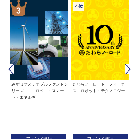
４位
みずほサステナブルファンドシ
たわらノーロード フォーカ
た
株式フ
リーズ － ロベコ・スマー
ス ロボット・テクノロジー
ト・エネルギー
ファンド詳細
ファンド詳細