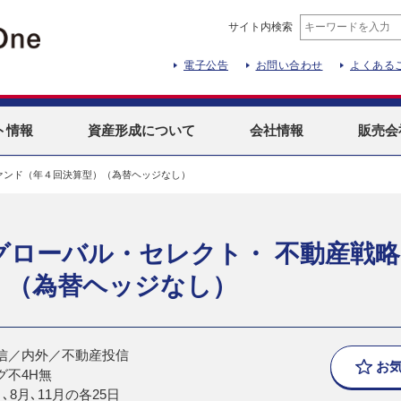
サイト内検索
電子公告
お問い合わせ
よくある
ト
情報
資産形成
について
会社情報
販売会
ァンド（年４回決算型）（為替ヘッジなし）
グローバル・セレクト・ 不動産戦
）（為替ヘッジなし）
信／内外／不動産投信
お
グ不4H無
､8月､11月の各25日