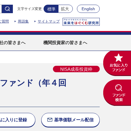
拡大
English
文字サイズ変更
標準
ご質問
用語集
サイトマップ
社
の皆さまへ
機関投資家
の皆さまへ
NISA成長投資枠
略ファンド（年４回
気に入りに
登録
基準価額
メール配信