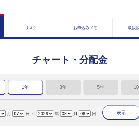
リスク
お申込みメモ
取扱
チャート・分配金
1年
3年
5年
1
表示
月
日 ～
年
月
日