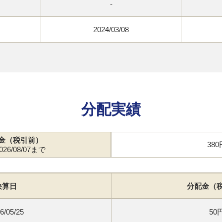
-
2024/03/08
分配実績
金（税引前）
380
26/08/07まで
決算日
分配金（
6/05/25
50