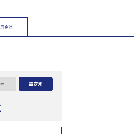
販売会社
0年
設定来