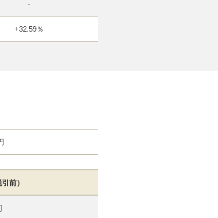
-
+32.59％
円
税引前）
円