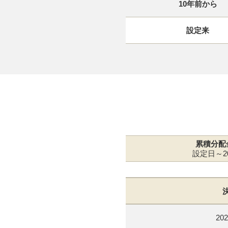
10年前から
設定来
累積分配
設定日～20
202