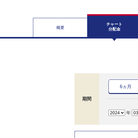
チャート
概要
分配金
6ヵ月
期間
年