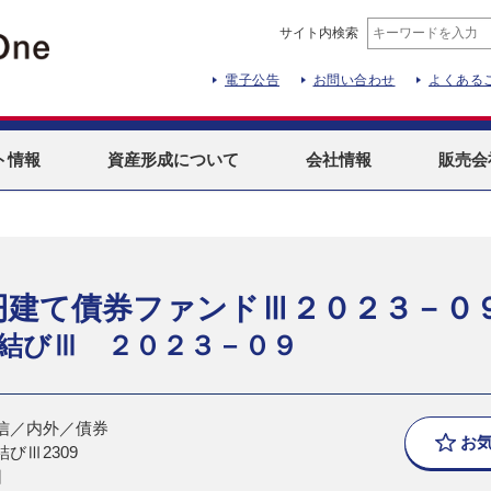
サイト内検索
電子公告
お問い合わせ
よくある
ト
情報
資産形成
について
会社情報
販売会
円建て債券ファンドⅢ２０２３－０
結びⅢ ２０２３－０９
信／内外／債券
お
びⅢ2309
日