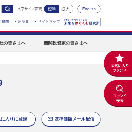
拡大
English
文字サイズ変更
標準
ご質問
用語集
サイトマップ
社
の皆さまへ
機関投資家
の皆さまへ
９
気に入りに
登録
基準価額
メール配信