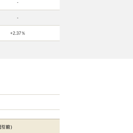
-
-
+2.37％
円
税引前）