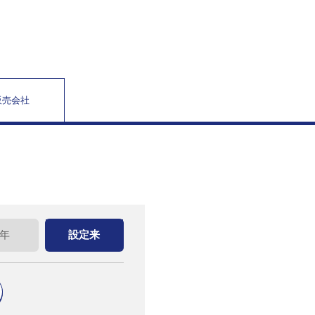
販売会社
0年
設定来