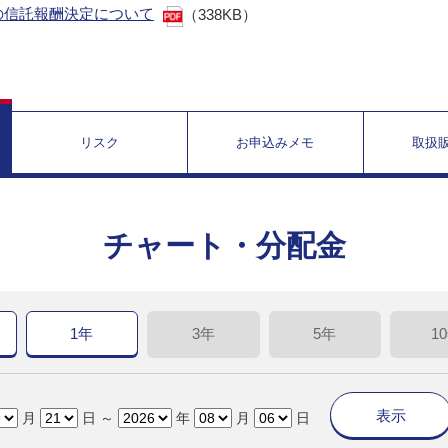
の信託報酬決定について
（338KB）
リスク
お申込みメモ
取扱
チャート・分配金
1年
3年
5年
1
表示
月
日 ～
年
月
日