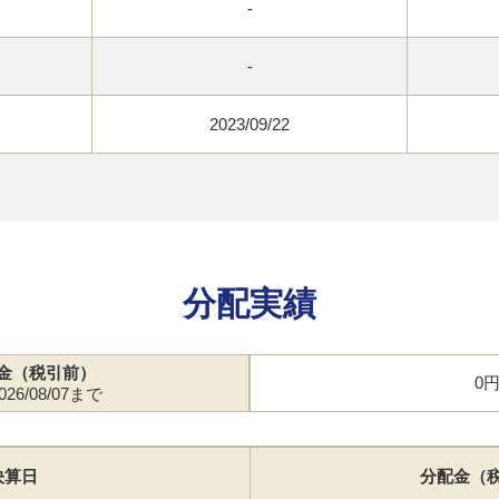
-
-
2023/09/22
分配実績
金（税引前）
0
26/08/07まで
決算日
分配金（