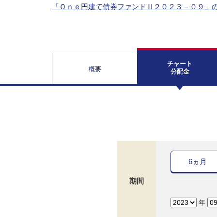
「Ｏｎｅ円建て債券ファンドⅢ２０２３－０９」
チャート
概要
分配金
6ヵ月
期間
年