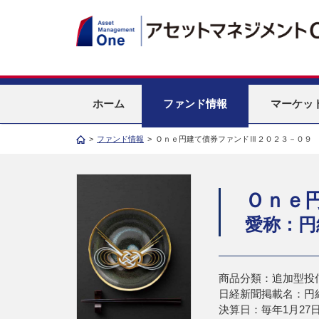
ホーム
ファンド情報
マーケッ
>
ファンド情報
>
Ｏｎｅ円建て債券ファンドⅢ２０２３－０９
Ｏｎｅ
愛称：円
商品分類：追加型投
日経新聞掲載名：円結
決算日：毎年1月27