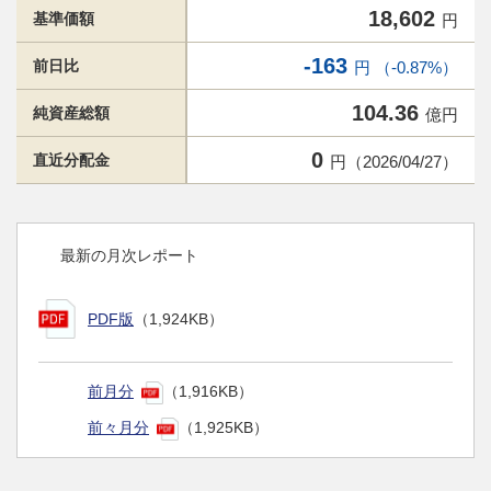
18,602
基準価額
円
-163
前日比
円 （-0.87%）
104.36
純資産総額
億円
0
直近分配金
円（2026/04/27）
最新の月次レポート
PDF版
（1,924KB）
前月分
（1,916KB）
前々月分
（1,925KB）