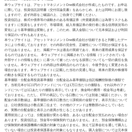
本ウェブサイトは、アセットマネジメントOne株式会社が作成したものです。お申込
に際しては、投資信託説明書（交付目論見書）をあらかじめ、または同時にお渡し致
しますので、必ず内容をご確認の上、ご自身でご判断ください。
投資信託は、株式や債券等の値動きのある有価証券（外貨建資産には為替リスクもあ
ります）に投資をしますので、市場環境、組入有価証券の発行者に係る信用状況等の
変化により基準価額は変動します。このため、購入金額について元本保証および利回
り保証のいずれもありません。
本ウェブサイトは、アセットマネジメントOne株式会社が信頼できると判断したデー
タにより作成しておりますが、その内容の完全性、正確性について同社が保証するも
のではありません。また、掲載データは過去の実績であり、将来の運用成果を保証す
るものではありません。 本ウェブサイトに掲載されている情報（リンクされている
外部サイトの情報も含む）に基づいて被ったいかなる損害についても一切の責任を負
いません。本ウェブサイトの内容は作成時点のものであり、今後予告なく変更される
場合があります。本ウェブサイトに記載した当社の見通し等は、将来の景気や株価等
の動きを保証するものではありません。
基準価額・分配金再投資基準価額・分配金込み基準価額は信託報酬控除後の価額で
す。当初元本が1口1円のファンドについては1万口当たりの価額を、それ以外のファ
ンドについては1口あたりの価額を表示しています。換金時の費用・税金等は考慮し
ておりません。ただし、ETFの表記している口数については別途ご確認ください。分
配金の表示数値は、基準価額の表示口数当たり課税前の金額です。表示方法について
は、公社債投信は小数点第二位まで、その他のファンドは整数部のみとしているた
め、実際の分配金額と表示上の差異が生じることがあります。
運用状況によっては、分配金額が変わる場合、あるいは分配金が支払われない場合が
あります。投資信託は、預金等や保険契約ではありません。また、預金保険機構およ
び保険契約者保護機構の保護の対象ではありません。加えて証券会社を通して購入し
ていない場合には投資者保護基金の対象にもなりません。購入金額については元本保