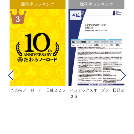
騰落率ランキング
騰落率ランキング
４位
たわらノーロード 日経２２５
インデックスオープン・日経２
Ｍ
株式フ
２５
ン