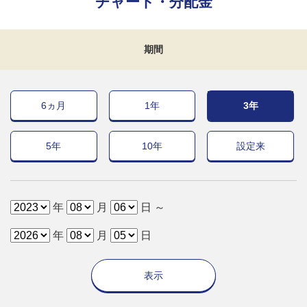
チャート・分配金
期間
6ヵ月
1年
3年
5年
10年
設定来
年
月
日 ～
年
月
日
表示