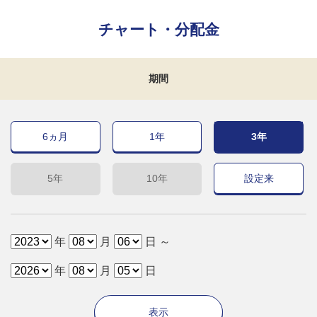
チャート・分配金
期間
6ヵ月
1年
3年
5年
10年
設定来
年
月
日 ～
年
月
日
表示