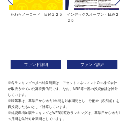
たわらノーロード 日経２２５
インデックスオープン・日経２
Ｍ
株式フ
２５
ン
ファンド詳細
ファンド詳細
※各ランキングの抽出対象範囲は、アセットマネジメントOne株式会社
が取扱う全ての公募投資信託です。なお、MRF等一部の投資信託は除外
しています。
※騰落率は、基準日から過去1年間を対象期間とし、分配金（税引前）を
再投資したものとして計算しています。
※純資産増加額ランキングとWEB閲覧数ランキングは、基準日から過去1
ヵ月間を集計対象期間としています。