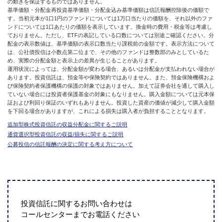
の動きを保証するものではありません。
基準価額・分配金再投資基準価額・分配金込み基準価額は信託報酬控除後の価額で
す。当初元本が1口1円のファンドについては1万口当たりの価額を、それ以外のファ
ンドについては1口あたりの価額を表示しています。換金時の費用・税金等は考慮し
ておりません。ただし、ETFの表記している口数については別途ご確認ください。分
配金の表示数値は、基準価額の表示口数当たり課税前の金額です。表示方法について
は、公社債投信は小数点第二位まで、その他のファンドは整数部のみとしているた
め、実際の分配金額と表示上の差異が生じることがあります。
運用状況によっては、分配金額が変わる場合、あるいは分配金が支払われない場合が
あります。投資信託は、預金等や保険契約ではありません。また、預金保険機構およ
び保険契約者保護機構の保護の対象ではありません。加えて証券会社を通して購入し
ていない場合には投資者保護基金の対象にもなりません。購入金額については元本保
証および利回り保証のいずれもありません。投資した資産の価値が減少して購入金額
を下回る場合がありますが、これによる損失は購入者が負担することとなります。
追加型株式投資信託の収益分配金に関するご説明
通貨選択型投資信託の収益/損失に関するご説明
公募投信の信託報酬の決定に関する考え方について
投資信託に関するお問い合わせは
コールセンターまでお電話ください