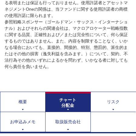
る表明または保証も行っておりません。使用許諾者とアセットマ
ネジメントOneの関係は、当ファンドに関する使用許諾者の商標
の使用許諾に限られます。
参照戦略スポンサー（ゴールドマン・サックス・インターナショ
ナル）およびそれらの関連会社は、マクロアロケーター戦略指数
に関する品質、正確性および／または完全性について、何ら保証
するものではありません。また、内容を制限することなく、いか
なる場合においても、直接的、間接的、特別、懲罰的、派生的ま
たはその他の損害（逸失利益を含みます。）について、契約、不
法行為その他のいずれによるかを問わず、いかなる者に対しても
何ら責任を負いません。
チャート
概要
リスク
分配金
お申込みメモ
取扱販売会社