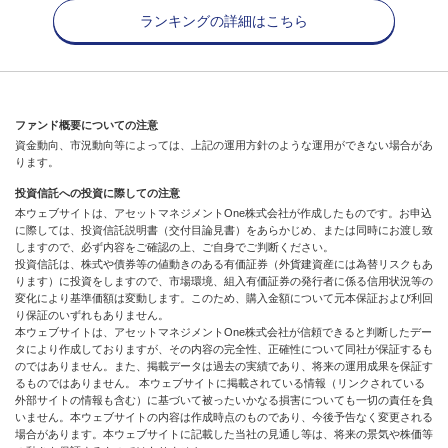
ランキングの詳細はこちら
ファンド概要についての注意
資金動向、市況動向等によっては、上記の運用方針のような運用ができない場合があ
ります。
投資信託への投資に際しての注意
本ウェブサイトは、アセットマネジメントOne株式会社が作成したものです。お申込
に際しては、投資信託説明書（交付目論見書）をあらかじめ、または同時にお渡し致
しますので、必ず内容をご確認の上、ご自身でご判断ください。
投資信託は、株式や債券等の値動きのある有価証券（外貨建資産には為替リスクもあ
ります）に投資をしますので、市場環境、組入有価証券の発行者に係る信用状況等の
変化により基準価額は変動します。このため、購入金額について元本保証および利回
り保証のいずれもありません。
本ウェブサイトは、アセットマネジメントOne株式会社が信頼できると判断したデー
タにより作成しておりますが、その内容の完全性、正確性について同社が保証するも
のではありません。また、掲載データは過去の実績であり、将来の運用成果を保証す
るものではありません。 本ウェブサイトに掲載されている情報（リンクされている
外部サイトの情報も含む）に基づいて被ったいかなる損害についても一切の責任を負
いません。本ウェブサイトの内容は作成時点のものであり、今後予告なく変更される
場合があります。本ウェブサイトに記載した当社の見通し等は、将来の景気や株価等