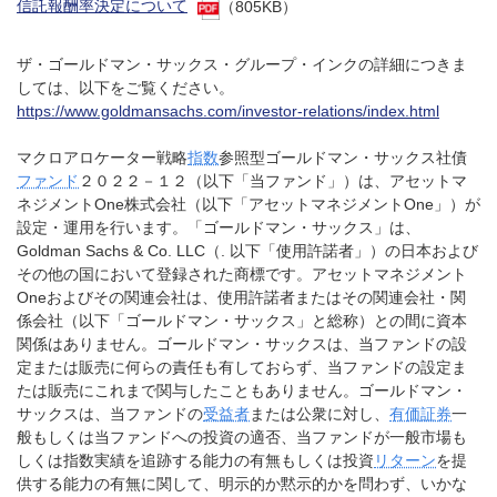
信託報酬率決定について
（805KB）
ザ・ゴールドマン・サックス・グループ・インクの詳細につきま
しては、以下をご覧ください。
https://www.goldmansachs.com/investor-relations/index.html
マクロアロケーター戦略
指数
参照型ゴールドマン・サックス社債
ファンド
２０２２－１２（以下「当ファンド」）は、アセットマ
ネジメントOne株式会社（以下「アセットマネジメントOne」）が
設定・運用を行います。「ゴールドマン・サックス」は、
Goldman Sachs & Co. LLC（. 以下「使用許諾者」）の日本および
その他の国において登録された商標です。アセットマネジメント
Oneおよびその関連会社は、使用許諾者またはその関連会社・関
係会社（以下「ゴールドマン・サックス」と総称）との間に資本
関係はありません。ゴールドマン・サックスは、当ファンドの設
定または販売に何らの責任も有しておらず、当ファンドの設定ま
たは販売にこれまで関与したこともありません。ゴールドマン・
サックスは、当ファンドの
受益者
または公衆に対し、
有価証券
一
般もしくは当ファンドへの投資の適否、当ファンドが一般市場も
しくは指数実績を追跡する能力の有無もしくは投資
リターン
を提
供する能力の有無に関して、明示的か黙示的かを問わず、いかな