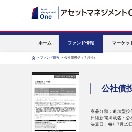
ホーム
ファンド情報
マーケッ
>
ファンド情報
>
公社債投信（７月号）
公社債
商品分類：追加型投
日経新聞掲載名：公
決算日：毎年7月19