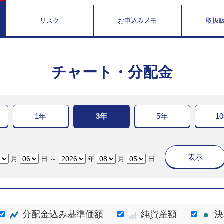
リスク
お申込みメモ
取扱
チャート・分配金
1年
3年
5年
1
表示
月
日 ～
年
月
日
分配金込み基準価額
純資産額
決