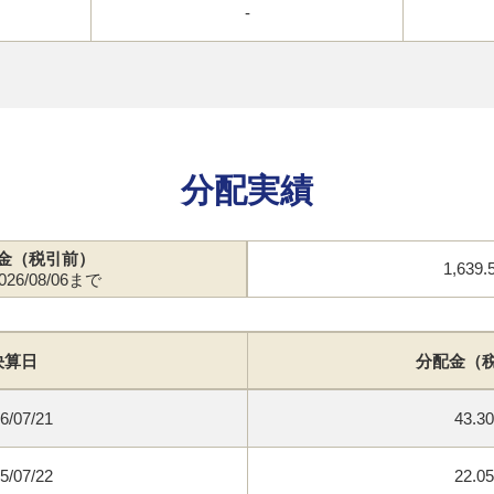
-
分配実績
金（税引前）
1,639
26/08/06まで
決算日
分配金（
6/07/21
43.3
5/07/22
22.0