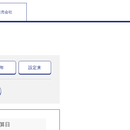
販売会社
0年
設定来
算日