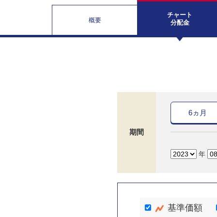
チャート
概要
分配金
6ヵ月
期間
年
基準価額