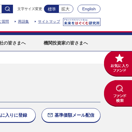
拡大
English
文字サイズ変更
標準
ご質問
用語集
サイトマップ
社
の皆さまへ
機関投資家
の皆さまへ
気に入りに
登録
基準価額
メール配信