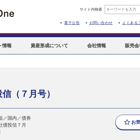
サイト内検索
電子公告
お問い合わせ
よくある
ト
情報
資産形成
について
会社情報
販売会
投信（７月号）
信／国内／債券
お
社債投信７月
日