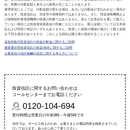
め、実際の分配金額と表示上の差異が生じることがあります。
運用状況によっては、分配金額が変わる場合、あるいは分配金が支払われない場合が
あります。投資信託は、預金等や保険契約ではありません。また、預金保険機構およ
び保険契約者保護機構の保護の対象ではありません。加えて証券会社を通して購入し
ていない場合には投資者保護基金の対象にもなりません。購入金額については元本保
証および利回り保証のいずれもありません。投資した資産の価値が減少して購入金額
を下回る場合がありますが、これによる損失は購入者が負担することとなります。
追加型株式投資信託の収益分配金に関するご説明
通貨選択型投資信託の収益/損失に関するご説明
公募投信の信託報酬の決定に関する考え方について
投資信託に関するお問い合わせは
コールセンターまでお電話ください
0120-104-694
受付時間は営業日の午前9時～午後5時です
当社では、サービス向上のため、お客さまとの電話内容を録音させていた
だいております。あらかじめご了承ください。