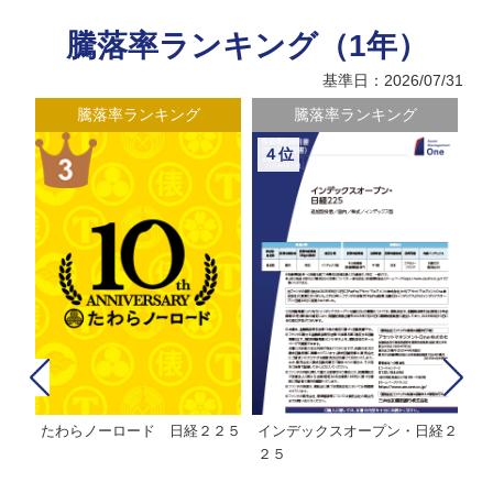
騰落率ランキング（1年）
基準日：2026/07/31
騰落率ランキング
騰落率ランキング
４位
たわらノーロード 日経２２５
インデックスオープン・日経２
Ｍ
株式フ
２５
ン