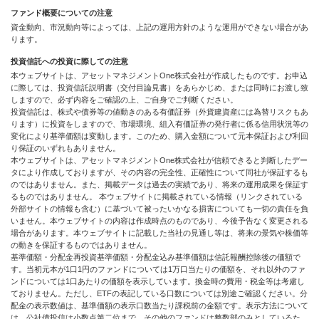
ファンド概要についての注意
資金動向、市況動向等によっては、上記の運用方針のような運用ができない場合があ
ります。
投資信託への投資に際しての注意
本ウェブサイトは、アセットマネジメントOne株式会社が作成したものです。お申込
に際しては、投資信託説明書（交付目論見書）をあらかじめ、または同時にお渡し致
しますので、必ず内容をご確認の上、ご自身でご判断ください。
投資信託は、株式や債券等の値動きのある有価証券（外貨建資産には為替リスクもあ
ります）に投資をしますので、市場環境、組入有価証券の発行者に係る信用状況等の
変化により基準価額は変動します。このため、購入金額について元本保証および利回
り保証のいずれもありません。
本ウェブサイトは、アセットマネジメントOne株式会社が信頼できると判断したデー
タにより作成しておりますが、その内容の完全性、正確性について同社が保証するも
のではありません。また、掲載データは過去の実績であり、将来の運用成果を保証す
るものではありません。 本ウェブサイトに掲載されている情報（リンクされている
外部サイトの情報も含む）に基づいて被ったいかなる損害についても一切の責任を負
いません。本ウェブサイトの内容は作成時点のものであり、今後予告なく変更される
場合があります。本ウェブサイトに記載した当社の見通し等は、将来の景気や株価等
の動きを保証するものではありません。
基準価額・分配金再投資基準価額・分配金込み基準価額は信託報酬控除後の価額で
す。当初元本が1口1円のファンドについては1万口当たりの価額を、それ以外のファ
ンドについては1口あたりの価額を表示しています。換金時の費用・税金等は考慮し
ておりません。ただし、ETFの表記している口数については別途ご確認ください。分
配金の表示数値は、基準価額の表示口数当たり課税前の金額です。表示方法について
は、公社債投信は小数点第二位まで、その他のファンドは整数部のみとしているた