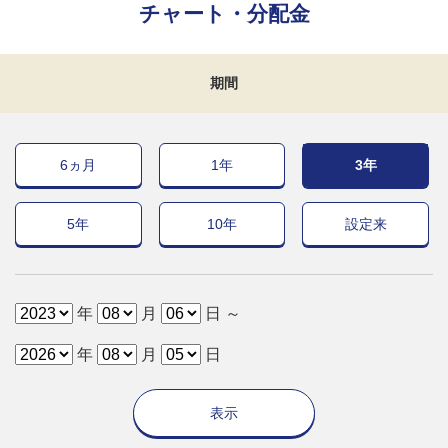
チャート・分配金
期間
6ヵ月
1年
3年
5年
10年
設定来
年
月
日 ～
年
月
日
表示