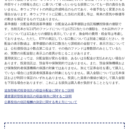
外部サイトの情報も含む）に基づいて被ったいかなる損害についても一切の責任を負
いません。本ウェブサイトの内容は作成時点のものであり、今後予告なく変更される
場合があります。本ウェブサイトに記載した当社の見通し等は、将来の景気や株価等
の動きを保証するものではありません。
基準価額・分配金再投資基準価額・分配金込み基準価額は信託報酬控除後の価額で
す。当初元本が1口1円のファンドについては1万口当たりの価額を、それ以外のファ
ンドについては1口あたりの価額を表示しています。換金時の費用・税金等は考慮し
ておりません。ただし、ETFの表記している口数については別途ご確認ください。分
配金の表示数値は、基準価額の表示口数当たり課税前の金額です。表示方法について
は、公社債投信は小数点第二位まで、その他のファンドは整数部のみとしているた
め、実際の分配金額と表示上の差異が生じることがあります。
運用状況によっては、分配金額が変わる場合、あるいは分配金が支払われない場合が
あります。投資信託は、預金等や保険契約ではありません。また、預金保険機構およ
び保険契約者保護機構の保護の対象ではありません。加えて証券会社を通して購入し
ていない場合には投資者保護基金の対象にもなりません。購入金額については元本保
証および利回り保証のいずれもありません。投資した資産の価値が減少して購入金額
を下回る場合がありますが、これによる損失は購入者が負担することとなります。
追加型株式投資信託の収益分配金に関するご説明
通貨選択型投資信託の収益/損失に関するご説明
公募投信の信託報酬の決定に関する考え方について