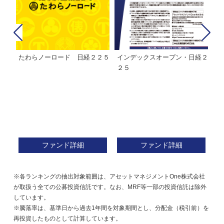
たわらノーロード 日経２２５
インデックスオープン・日経２
Ｍ
株式フ
２５
ン
ファンド詳細
ファンド詳細
※各ランキングの抽出対象範囲は、アセットマネジメントOne株式会社
が取扱う全ての公募投資信託です。なお、MRF等一部の投資信託は除外
しています。
※騰落率は、基準日から過去1年間を対象期間とし、分配金（税引前）を
再投資したものとして計算しています。