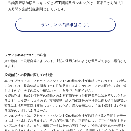
※純資産増加額ランキングとWEB閲覧数ランキングは、基準日から過去1
ヵ月間を集計対象期間としています。
ランキングの詳細はこちら
ファンド概要についての注意
資金動向、市況動向等によっては、上記の運用方針のような運用ができない場合があ
ります。
投資信託への投資に際しての注意
本ウェブサイトは、アセットマネジメントOne株式会社が作成したものです。お申込
に際しては、投資信託説明書（交付目論見書）をあらかじめ、または同時にお渡し致
しますので、必ず内容をご確認の上、ご自身でご判断ください。
投資信託は、株式や債券等の値動きのある有価証券（外貨建資産には為替リスクもあ
ります）に投資をしますので、市場環境、組入有価証券の発行者に係る信用状況等の
変化により基準価額は変動します。このため、購入金額について元本保証および利回
り保証のいずれもありません。
本ウェブサイトは、アセットマネジメントOne株式会社が信頼できると判断したデー
タにより作成しておりますが、その内容の完全性、正確性について同社が保証するも
のではありません。また、掲載データは過去の実績であり、将来の運用成果を保証す
るものではありません。 本ウェブサイトに掲載されている情報（リンクされている