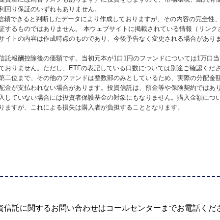
利回り保証のいずれもありません。
が信頼できると判断したデータにより作成しておりますが、その内容の完全性
証するものではありません。 本ウェブサイトに掲載されている情報（リンク
サイトの内容は作成時点のものであり、今後予告なく変更される場合があり
信託報酬控除後の価額です。当初元本が1口1円のファンドについては1万口
ておりません。ただし、ETFの表記している口数については別途ご確認くだ
第二位まで、その他のファンドは整数部のみとしているため、実際の分配金
配金が支払われない場合があります。投資信託は、預金等や保険契約ではあ
入していない場合には投資者保護基金の対象にもなりません。購入金額につ
りますが、これによる損失は購入者が負担することとなります。
資信託に関するお問い合わせは
コールセンターまでお電話くだ