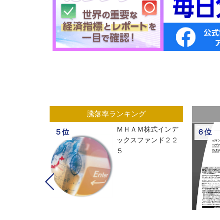
グ
騰落率ランキング
ックスオープ
ＭＨＡＭ株式インデ
５位
６位
経２２５
ックスファンド２２
５