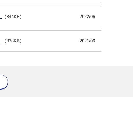
）
（844KB）
2022/06
）
（838KB）
2021/06