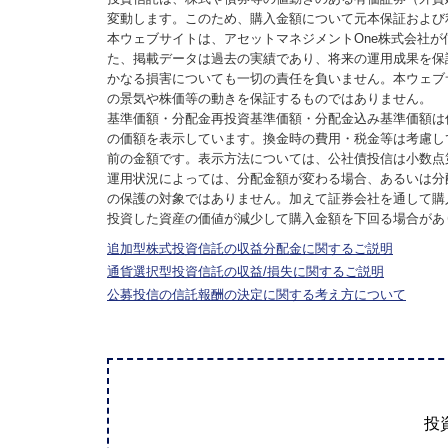
変動します。このため、購入金額について元本保証および
本ウェブサイトは、アセットマネジメントOne株式会社
た、掲載データは過去の実績であり、将来の運用成果を保
かなる損害についても一切の責任を負いません。本ウェブ
の景気や株価等の動きを保証するものではありません。
基準価額・分配金再投資基準価額・分配金込み基準価額は
の価額を表示しています。換金時の費用・税金等は考慮し
前の金額です。表示方法については、公社債投信は小数点
運用状況によっては、分配金額が変わる場合、あるいは分
の保護の対象ではありません。加えて証券会社を通して購
投資した資産の価値が減少して購入金額を下回る場合があ
追加型株式投資信託の収益分配金に関するご説明
通貨選択型投資信託の収益/損失に関するご説明
公募投信の信託報酬の決定に関する考え方について
投