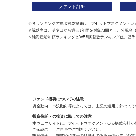
ファンド詳細
※各ランキングの抽出対象範囲は、アセットマネジメントOn
※騰落率は、基準日から過去1年間を対象期間とし、分配金
※純資産増加額ランキングとWEB閲覧数ランキングは、基準
ファンド概要についての注意
資金動向、市況動向等によっては、上記の運用方針のよう
投資信託への投資に際しての注意
本ウェブサイトは、アセットマネジメントOne株式会社
ご確認の上、ご自身でご判断ください。
投資信託は、株式や債券等の値動きのある有価証券（外貨