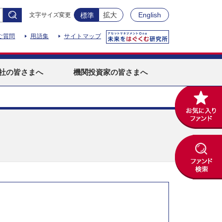
拡大
English
文字サイズ変更
標準
ご質問
用語集
サイトマップ
社
の皆さまへ
機関投資家
の皆さまへ