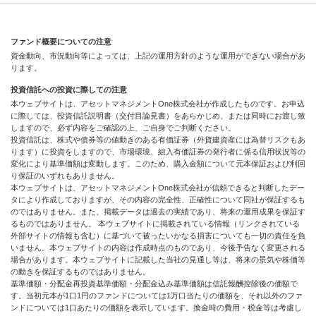
ファンド概要についての注意
資金動向、市況動向等によっては、上記の運用方針のような運用ができない場合があ
ります。
投資信託への投資に際しての注意
本ウェブサイトは、アセットマネジメントOne株式会社が作成したものです。お申込
に際しては、投資信託説明書（交付目論見書）をあらかじめ、または同時にお渡し致
しますので、必ず内容をご確認の上、ご自身でご判断ください。
投資信託は、株式や債券等の値動きのある有価証券（外貨建資産には為替リスクもあ
ります）に投資をしますので、市場環境、組入有価証券の発行者に係る信用状況等の
変化により基準価額は変動します。このため、購入金額について元本保証および利回
り保証のいずれもありません。
本ウェブサイトは、アセットマネジメントOne株式会社が信頼できると判断したデー
タにより作成しておりますが、その内容の完全性、正確性について同社が保証するも
のではありません。また、掲載データは過去の実績であり、将来の運用成果を保証す
るものではありません。 本ウェブサイトに掲載されている情報（リンクされている
外部サイトの情報も含む）に基づいて被ったいかなる損害についても一切の責任を負
いません。本ウェブサイトの内容は作成時点のものであり、今後予告なく変更される
場合があります。本ウェブサイトに記載した当社の見通し等は、将来の景気や株価等
の動きを保証するものではありません。
基準価額・分配金再投資基準価額・分配金込み基準価額は信託報酬控除後の価額で
す。当初元本が1口1円のファンドについては1万口当たりの価額を、それ以外のファ
ンドについては1口あたりの価額を表示しています。換金時の費用・税金等は考慮し