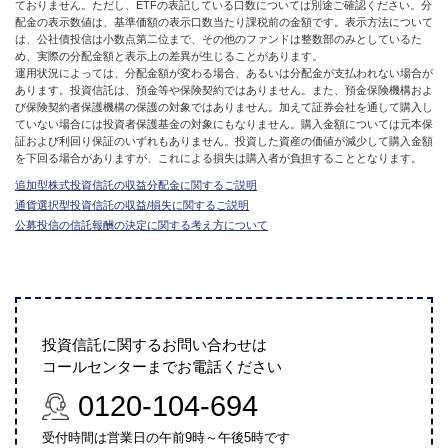
ておりません。ただし、ETFの表記している口数については別途ご確認ください。分
配金の表示数値は、基準価額の表示口数当たり課税前の金額です。表示方法について
は、公社債投信は小数点第二位まで、その他のファンドは整数部のみとしているた
め、実際の分配金額と表示上の差異が生じることがあります。
運用状況によっては、分配金額が変わる場合、あるいは分配金が支払われない場合が
あります。投資信託は、預金等や保険契約ではありません。また、預金保険機構およ
び保険契約者保護機構の保護の対象ではありません。加えて証券会社を通して購入し
ていない場合には投資者保護基金の対象にもなりません。購入金額については元本保
証および利回り保証のいずれもありません。投資した資産の価値が減少して購入金額
を下回る場合がありますが、これによる損失は購入者が負担することとなります。
追加型株式投資信託の収益分配金に関するご説明
通貨選択型投資信託の収益/損失に関するご説明
公募投信の信託報酬の決定に関する考え方について
投資信託に関するお問い合わせは
コールセンターまでお電話ください
0120-104-694
受付時間は営業日の午前9時～午後5時です