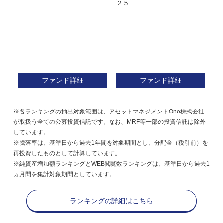
２５
ン
ファンド詳細
ファンド詳細
※各ランキングの抽出対象範囲は、アセットマネジメントOne株式会社
が取扱う全ての公募投資信託です。なお、MRF等一部の投資信託は除外
しています。
※騰落率は、基準日から過去1年間を対象期間とし、分配金（税引前）を
再投資したものとして計算しています。
※純資産増加額ランキングとWEB閲覧数ランキングは、基準日から過去1
ヵ月間を集計対象期間としています。
ランキングの詳細はこちら