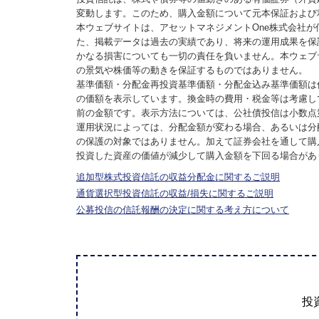
変動します。このため、購入金額について元本保証および
本ウェブサイトは、アセットマネジメントOne株式会社
た、掲載データは過去の実績であり、将来の運用成果を保
かなる損害についても一切の責任を負いません。本ウェブ
の景気や株価等の動きを保証するものではありません。
基準価額・分配金再投資基準価額・分配金込み基準価額は
の価額を表示しています。換金時の費用・税金等は考慮し
前の金額です。表示方法については、公社債投信は小数点
運用状況によっては、分配金額が変わる場合、あるいは分
の保護の対象ではありません。加えて証券会社を通して購
投資した資産の価値が減少して購入金額を下回る場合があ
追加型株式投資信託の収益分配金に関するご説明
通貨選択型投資信託の収益/損失に関するご説明
公募投信の信託報酬の決定に関する考え方について
投