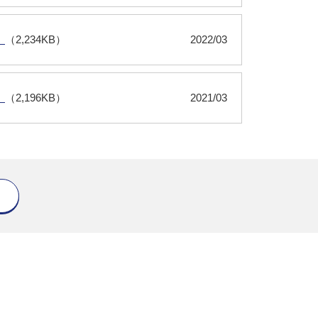
）
（2,234KB）
2022/03
）
（2,196KB）
2021/03