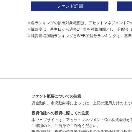
ファンド詳細
※各ランキングの抽出対象範囲は、アセットマネジメントOn
※騰落率は、基準日から過去1年間を対象期間とし、分配金
※純資産増加額ランキングとWEB閲覧数ランキングは、基準
ファンド概要についての注意
資金動向、市況動向等によっては、上記の運用方針のよう
投資信託への投資に際しての注意
本ウェブサイトは、アセットマネジメントOne株式会社
ご確認の上、ご自身でご判断ください。
投資信託は、株式や債券等の値動きのある有価証券（外貨