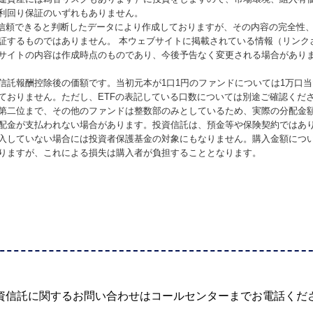
利回り保証のいずれもありません。
が信頼できると判断したデータにより作成しておりますが、その内容の完全性
証するものではありません。 本ウェブサイトに掲載されている情報（リンク
サイトの内容は作成時点のものであり、今後予告なく変更される場合があり
信託報酬控除後の価額です。当初元本が1口1円のファンドについては1万口
ておりません。ただし、ETFの表記している口数については別途ご確認くだ
第二位まで、その他のファンドは整数部のみとしているため、実際の分配金
配金が支払われない場合があります。投資信託は、預金等や保険契約ではあ
入していない場合には投資者保護基金の対象にもなりません。購入金額につ
りますが、これによる損失は購入者が負担することとなります。
資信託に関するお問い合わせは
コールセンターまでお電話くだ