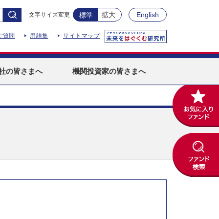
拡大
English
文字サイズ変更
標準
ご質問
用語集
サイトマップ
社
の皆さまへ
機関投資家
の皆さまへ