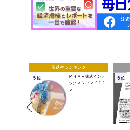
グ
騰落率ランキング
ックスオープ
ＭＨＡＭ株式インデ
５位
６位
経２２５
ックスファンド２２
５