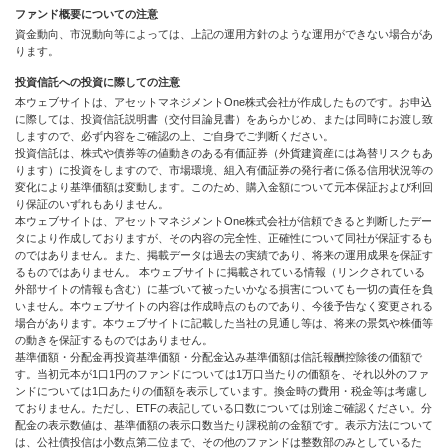
ファンド概要についての注意
資金動向、市況動向等によっては、上記の運用方針のような運用ができない場合があ
ります。
投資信託への投資に際しての注意
本ウェブサイトは、アセットマネジメントOne株式会社が作成したものです。お申込
に際しては、投資信託説明書（交付目論見書）をあらかじめ、または同時にお渡し致
しますので、必ず内容をご確認の上、ご自身でご判断ください。
投資信託は、株式や債券等の値動きのある有価証券（外貨建資産には為替リスクもあ
ります）に投資をしますので、市場環境、組入有価証券の発行者に係る信用状況等の
変化により基準価額は変動します。このため、購入金額について元本保証および利回
り保証のいずれもありません。
本ウェブサイトは、アセットマネジメントOne株式会社が信頼できると判断したデー
タにより作成しておりますが、その内容の完全性、正確性について同社が保証するも
のではありません。また、掲載データは過去の実績であり、将来の運用成果を保証す
るものではありません。 本ウェブサイトに掲載されている情報（リンクされている
外部サイトの情報も含む）に基づいて被ったいかなる損害についても一切の責任を負
いません。本ウェブサイトの内容は作成時点のものであり、今後予告なく変更される
場合があります。本ウェブサイトに記載した当社の見通し等は、将来の景気や株価等
の動きを保証するものではありません。
基準価額・分配金再投資基準価額・分配金込み基準価額は信託報酬控除後の価額で
す。当初元本が1口1円のファンドについては1万口当たりの価額を、それ以外のファ
ンドについては1口あたりの価額を表示しています。換金時の費用・税金等は考慮し
ておりません。ただし、ETFの表記している口数については別途ご確認ください。分
配金の表示数値は、基準価額の表示口数当たり課税前の金額です。表示方法について
は、公社債投信は小数点第二位まで、その他のファンドは整数部のみとしているた