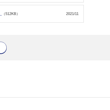
）
（512KB）
2021/11