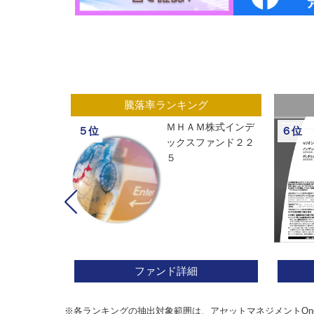
グ
騰落率ランキング
ックスオープ
ＭＨＡＭ株式インデ
５位
６位
経２２５
ックスファンド２２
５
ファンド詳細
※各ランキングの抽出対象範囲は、アセットマネジメントOn