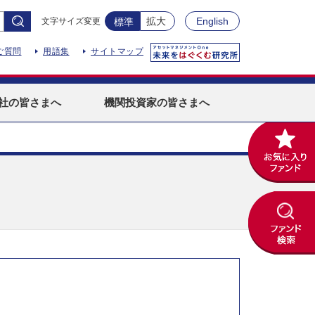
拡大
English
文字サイズ変更
標準
ご質問
用語集
サイトマップ
社
の皆さまへ
機関投資家
の皆さまへ