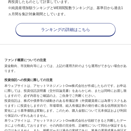
再投資したものとして計算しています。
※純資産増加額ランキングとWEB閲覧数ランキングは、基準日から過去1
ヵ月間を集計対象期間としています。
ランキングの詳細はこちら
ファンド概要についての注意
資金動向、市況動向等によっては、上記の運用方針のような運用ができない場合があ
ります。
投資信託への投資に際しての注意
本ウェブサイトは、アセットマネジメントOne株式会社が作成したものです。お申込
に際しては、投資信託説明書（交付目論見書）をあらかじめ、または同時にお渡し致
しますので、必ず内容をご確認の上、ご自身でご判断ください。
投資信託は、株式や債券等の値動きのある有価証券（外貨建資産には為替リスクもあ
ります）に投資をしますので、市場環境、組入有価証券の発行者に係る信用状況等の
変化により基準価額は変動します。このため、購入金額について元本保証および利回
り保証のいずれもありません。
本ウェブサイトは、アセットマネジメントOne株式会社が信頼できると判断したデー
タにより作成しておりますが、その内容の完全性、正確性について同社が保証するも
のではありません。また、掲載データは過去の実績であり、将来の運用成果を保証す