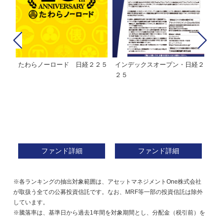
たわらノーロード 日経２２５
インデックスオープン・日経２
Ｍ
株式フ
２５
ン
ファンド詳細
ファンド詳細
※各ランキングの抽出対象範囲は、アセットマネジメントOne株式会社
が取扱う全ての公募投資信託です。なお、MRF等一部の投資信託は除外
しています。
※騰落率は、基準日から過去1年間を対象期間とし、分配金（税引前）を