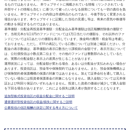
るものではありません。 本ウェブサイトに掲載されている情報（リンクされている
外部サイトの情報も含む）に基づいて被ったいかなる損害についても一切の責任を負
いません。本ウェブサイトの内容は作成時点のものであり、今後予告なく変更される
場合があります。本ウェブサイトに記載した当社の見通し等は、将来の景気や株価等
の動きを保証するものではありません。
基準価額・分配金再投資基準価額・分配金込み基準価額は信託報酬控除後の価額で
す。当初元本が1口1円のファンドについては1万口当たりの価額を、それ以外のファ
ンドについては1口あたりの価額を表示しています。換金時の費用・税金等は考慮し
ておりません。ただし、ETFの表記している口数については別途ご確認ください。分
配金の表示数値は、基準価額の表示口数当たり課税前の金額です。表示方法について
は、公社債投信は小数点第二位まで、その他のファンドは整数部のみとしているた
め、実際の分配金額と表示上の差異が生じることがあります。
運用状況によっては、分配金額が変わる場合、あるいは分配金が支払われない場合が
あります。投資信託は、預金等や保険契約ではありません。また、預金保険機構およ
び保険契約者保護機構の保護の対象ではありません。加えて証券会社を通して購入し
ていない場合には投資者保護基金の対象にもなりません。購入金額については元本保
証および利回り保証のいずれもありません。投資した資産の価値が減少して購入金額
を下回る場合がありますが、これによる損失は購入者が負担することとなります。
追加型株式投資信託の収益分配金に関するご説明
通貨選択型投資信託の収益/損失に関するご説明
公募投信の信託報酬の決定に関する考え方について