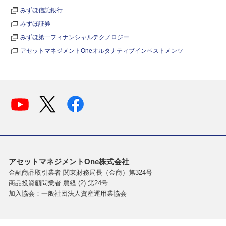
みずほ信託銀行
みずほ証券
みずほ第一フィナンシャルテクノロジー
アセットマネジメントOneオルタナティブインベストメンツ
アセットマネジメントOne株式会社
金融商品取引業者 関東財務局長（金商）第324号
商品投資顧問業者 農経 (2) 第24号
加入協会：一般社団法人資産運用業協会