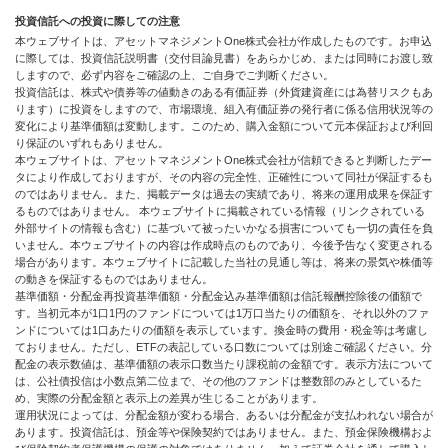
投資信託への投資に際しての注意
本ウェブサイトは、アセットマネジメントOne株式会社が作成したものです。お申込
に際しては、投資信託説明書（交付目論見書）をあらかじめ、または同時にお渡し致
しますので、必ず内容をご確認の上、ご自身でご判断ください。
投資信託は、株式や債券等の値動きのある有価証券（外貨建資産には為替リスクもあ
ります）に投資をしますので、市場環境、組入有価証券の発行者に係る信用状況等の
変化により基準価額は変動します。このため、購入金額について元本保証および利回
り保証のいずれもありません。
本ウェブサイトは、アセットマネジメントOne株式会社が信頼できると判断したデー
タにより作成しておりますが、その内容の完全性、正確性について同社が保証するも
のではありません。また、掲載データは過去の実績であり、将来の運用成果を保証す
るものではありません。 本ウェブサイトに掲載されている情報（リンクされている
外部サイトの情報も含む）に基づいて被ったいかなる損害についても一切の責任を負
いません。本ウェブサイトの内容は作成時点のものであり、今後予告なく変更される
場合があります。本ウェブサイトに記載した当社の見通し等は、将来の景気や株価等
の動きを保証するものではありません。
基準価額・分配金再投資基準価額・分配金込み基準価額は信託報酬控除後の価額で
す。当初元本が1口1円のファンドについては1万口当たりの価額を、それ以外のファ
ンドについては1口あたりの価額を表示しています。換金時の費用・税金等は考慮し
ておりません。ただし、ETFの表記している口数については別途ご確認ください。分
配金の表示数値は、基準価額の表示口数当たり課税前の金額です。表示方法について
は、公社債投信は小数点第二位まで、その他のファンドは整数部のみとしているた
め、実際の分配金額と表示上の差異が生じることがあります。
運用状況によっては、分配金額が変わる場合、あるいは分配金が支払われない場合が
あります。投資信託は、預金等や保険契約ではありません。また、預金保険機構およ