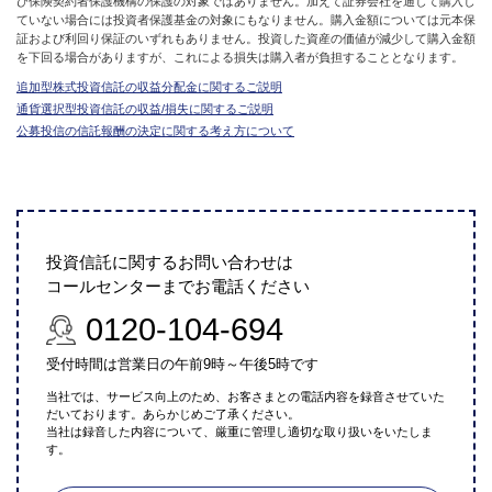
び保険契約者保護機構の保護の対象ではありません。加えて証券会社を通して購入し
ていない場合には投資者保護基金の対象にもなりません。購入金額については元本保
証および利回り保証のいずれもありません。投資した資産の価値が減少して購入金額
を下回る場合がありますが、これによる損失は購入者が負担することとなります。
追加型株式投資信託の収益分配金に関するご説明
通貨選択型投資信託の収益/損失に関するご説明
公募投信の信託報酬の決定に関する考え方について
投資信託に関するお問い合わせは
コールセンターまでお電話ください
0120-104-694
受付時間は営業日の午前9時～午後5時です
当社では、サービス向上のため、お客さまとの電話内容を録音させていた
だいております。あらかじめご了承ください。
当社は録音した内容について、厳重に管理し適切な取り扱いをいたしま
す。