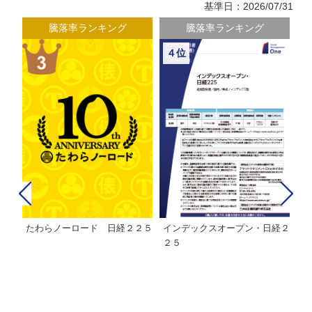
基準日：2026/07/31
騰落率ランキング
騰落率ランキング
４位
たわらノーロード 日経２２５
インデックスオープン・日経２
Ｍ
株式フ
２５
ン