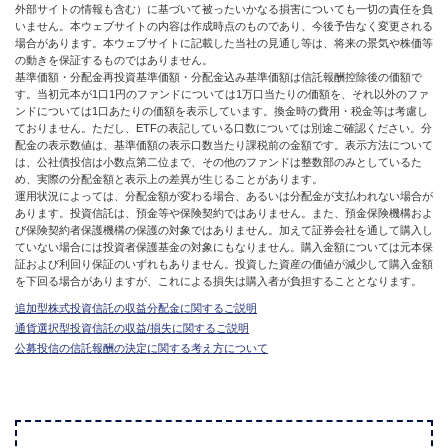
外部サイトの情報も含む）に基づいて被ったいかなる損害についても一切の責任を負
いません。本ウェブサイトの内容は作成時点のものであり、今後予告なく変更される
場合があります。本ウェブサイトに記載した当社の見通し等は、将来の景気や株価等
の動きを保証するものではありません。
基準価額・分配金再投資基準価額・分配金込み基準価額は信託報酬控除後の価額で
す。当初元本が1口1円のファンドについては1万口当たりの価額を、それ以外のファ
ンドについては1口あたりの価額を表示しています。換金時の費用・税金等は考慮し
ておりません。ただし、ETFの表記している口数については別途ご確認ください。分
配金の表示数値は、基準価額の表示口数当たり課税前の金額です。表示方法について
は、公社債投信は小数点第二位まで、その他のファンドは整数部のみとしているた
め、実際の分配金額と表示上の差異が生じることがあります。
運用状況によっては、分配金額が変わる場合、あるいは分配金が支払われない場合が
あります。投資信託は、預金等や保険契約ではありません。また、預金保険機構およ
び保険契約者保護機構の保護の対象ではありません。加えて証券会社を通して購入し
ていない場合には投資者保護基金の対象にもなりません。購入金額については元本保
証および利回り保証のいずれもありません。投資した資産の価値が減少して購入金額
を下回る場合がありますが、これによる損失は購入者が負担することとなります。
追加型株式投資信託の収益分配金に関するご説明
通貨選択型投資信託の収益/損失に関するご説明
公募投信の信託報酬の決定に関する考え方について