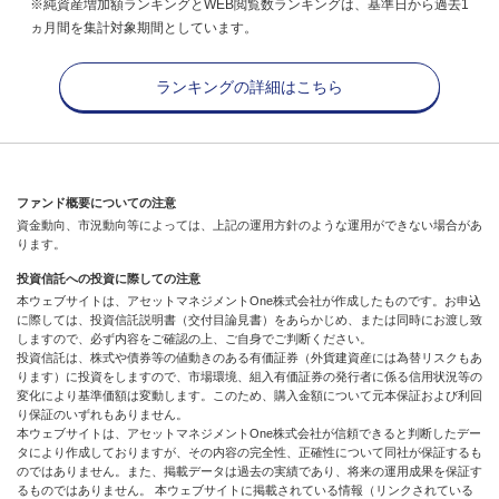
※純資産増加額ランキングとWEB閲覧数ランキングは、基準日から過去1
ヵ月間を集計対象期間としています。
ランキングの詳細はこちら
ファンド概要についての注意
資金動向、市況動向等によっては、上記の運用方針のような運用ができない場合があ
ります。
投資信託への投資に際しての注意
本ウェブサイトは、アセットマネジメントOne株式会社が作成したものです。お申込
に際しては、投資信託説明書（交付目論見書）をあらかじめ、または同時にお渡し致
しますので、必ず内容をご確認の上、ご自身でご判断ください。
投資信託は、株式や債券等の値動きのある有価証券（外貨建資産には為替リスクもあ
ります）に投資をしますので、市場環境、組入有価証券の発行者に係る信用状況等の
変化により基準価額は変動します。このため、購入金額について元本保証および利回
り保証のいずれもありません。
本ウェブサイトは、アセットマネジメントOne株式会社が信頼できると判断したデー
タにより作成しておりますが、その内容の完全性、正確性について同社が保証するも
のではありません。また、掲載データは過去の実績であり、将来の運用成果を保証す
るものではありません。 本ウェブサイトに掲載されている情報（リンクされている