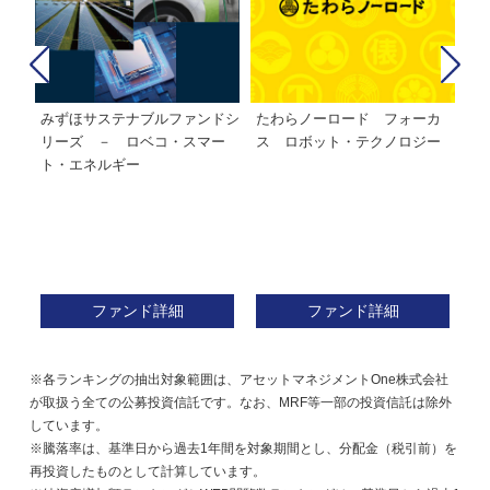
みずほサステナブルファンドシ
たわらノーロード フォーカ
た
株式フ
リーズ － ロベコ・スマー
ス ロボット・テクノロジー
ト・エネルギー
ファンド詳細
ファンド詳細
※各ランキングの抽出対象範囲は、アセットマネジメントOne株式会社
が取扱う全ての公募投資信託です。なお、MRF等一部の投資信託は除外
しています。
※騰落率は、基準日から過去1年間を対象期間とし、分配金（税引前）を
再投資したものとして計算しています。