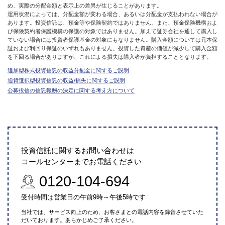
め、実際の分配金額と表示上の差異が生じることがあります。
運用状況によっては、分配金額が変わる場合、あるいは分配金が支払われない場合が
あります。投資信託は、預金等や保険契約ではありません。また、預金保険機構およ
び保険契約者保護機構の保護の対象ではありません。加えて証券会社を通して購入し
ていない場合には投資者保護基金の対象にもなりません。購入金額については元本保
証および利回り保証のいずれもありません。投資した資産の価値が減少して購入金額
を下回る場合がありますが、これによる損失は購入者が負担することとなります。
追加型株式投資信託の収益分配金に関するご説明
通貨選択型投資信託の収益/損失に関するご説明
公募投信の信託報酬の決定に関する考え方について
投資信託に関するお問い合わせは
コールセンターまでお電話ください
0120-104-694
受付時間は営業日の午前9時～午後5時です
当社では、サービス向上のため、お客さまとの電話内容を録音させていた
だいております。あらかじめご了承ください。