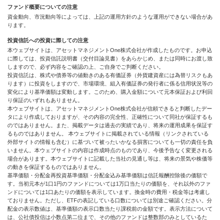
ファンド概要についての注意
資金動向、市況動向等によっては、上記の運用方針のような運用ができない場合があ
ります。
投資信託への投資に際しての注意
本ウェブサイトは、アセットマネジメントOne株式会社が作成したものです。お申込
に際しては、投資信託説明書（交付目論見書）をあらかじめ、または同時にお渡し致
しますので、必ず内容をご確認の上、ご自身でご判断ください。
投資信託は、株式や債券等の値動きのある有価証券（外貨建資産には為替リスクもあ
ります）に投資をしますので、市場環境、組入有価証券の発行者に係る信用状況等の
変化により基準価額は変動します。このため、購入金額について元本保証および利回
り保証のいずれもありません。
本ウェブサイトは、アセットマネジメントOne株式会社が信頼できると判断したデー
タにより作成しておりますが、その内容の完全性、正確性について同社が保証するも
のではありません。また、掲載データは過去の実績であり、将来の運用成果を保証す
るものではありません。 本ウェブサイトに掲載されている情報（リンクされている
外部サイトの情報も含む）に基づいて被ったいかなる損害についても一切の責任を負
いません。本ウェブサイトの内容は作成時点のものであり、今後予告なく変更される
場合があります。本ウェブサイトに記載した当社の見通し等は、将来の景気や株価等
の動きを保証するものではありません。
基準価額・分配金再投資基準価額・分配金込み基準価額は信託報酬控除後の価額で
す。当初元本が1口1円のファンドについては1万口当たりの価額を、それ以外のファ
ンドについては1口あたりの価額を表示しています。換金時の費用・税金等は考慮し
ておりません。ただし、ETFの表記している口数については別途ご確認ください。分
配金の表示数値は、基準価額の表示口数当たり課税前の金額です。表示方法について
は、公社債投信は小数点第二位まで、その他のファンドは整数部のみとしているた