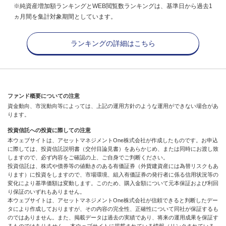
※純資産増加額ランキングとWEB閲覧数ランキングは、基準日から過去1
ヵ月間を集計対象期間としています。
ランキングの詳細はこちら
ファンド概要についての注意
資金動向、市況動向等によっては、上記の運用方針のような運用ができない場合があ
ります。
投資信託への投資に際しての注意
本ウェブサイトは、アセットマネジメントOne株式会社が作成したものです。お申込
に際しては、投資信託説明書（交付目論見書）をあらかじめ、または同時にお渡し致
しますので、必ず内容をご確認の上、ご自身でご判断ください。
投資信託は、株式や債券等の値動きのある有価証券（外貨建資産には為替リスクもあ
ります）に投資をしますので、市場環境、組入有価証券の発行者に係る信用状況等の
変化により基準価額は変動します。このため、購入金額について元本保証および利回
り保証のいずれもありません。
本ウェブサイトは、アセットマネジメントOne株式会社が信頼できると判断したデー
タにより作成しておりますが、その内容の完全性、正確性について同社が保証するも
のではありません。また、掲載データは過去の実績であり、将来の運用成果を保証す