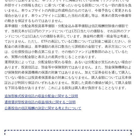
るものではありません。 本ウェブサイトに掲載されている情報（リンクされている
外部サイトの情報も含む）に基づいて被ったいかなる損害についても一切の責任を負
いません。本ウェブサイトの内容は作成時点のものであり、今後予告なく変更される
場合があります。本ウェブサイトに記載した当社の見通し等は、将来の景気や株価等
の動きを保証するものではありません。
基準価額・分配金再投資基準価額・分配金込み基準価額は信託報酬控除後の価額で
す。当初元本が1口1円のファンドについては1万口当たりの価額を、それ以外のファ
ンドについては1口あたりの価額を表示しています。換金時の費用・税金等は考慮し
ておりません。ただし、ETFの表記している口数については別途ご確認ください。分
配金の表示数値は、基準価額の表示口数当たり課税前の金額です。表示方法について
は、公社債投信は小数点第二位まで、その他のファンドは整数部のみとしているた
め、実際の分配金額と表示上の差異が生じることがあります。
運用状況によっては、分配金額が変わる場合、あるいは分配金が支払われない場合が
あります。投資信託は、預金等や保険契約ではありません。また、預金保険機構およ
び保険契約者保護機構の保護の対象ではありません。加えて証券会社を通して購入し
ていない場合には投資者保護基金の対象にもなりません。購入金額については元本保
証および利回り保証のいずれもありません。投資した資産の価値が減少して購入金額
を下回る場合がありますが、これによる損失は購入者が負担することとなります。
追加型株式投資信託の収益分配金に関するご説明
通貨選択型投資信託の収益/損失に関するご説明
公募投信の信託報酬の決定に関する考え方について