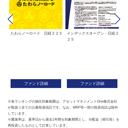
たわらノーロード 日経２２５
インデックスオープン・日経２
Ｍ
株式フ
２５
ン
ファンド詳細
ファンド詳細
※各ランキングの抽出対象範囲は、アセットマネジメントOne株式会社
が取扱う全ての公募投資信託です。なお、MRF等一部の投資信託は除外
しています。
※騰落率は、基準日から過去1年間を対象期間とし、分配金（税引前）を
再投資したものとして計算しています。