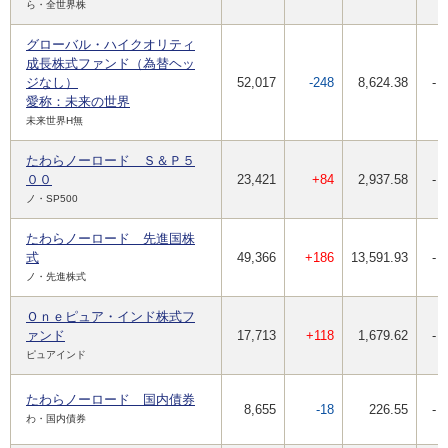
ら・全世界株
グローバル・ハイクオリティ
成長株式ファンド（為替ヘッ
ジなし）
52,017
-248
8,624.38
-
愛称：未来の世界
未来世界H無
たわらノーロード Ｓ＆Ｐ５
００
23,421
+84
2,937.58
-
ノ・SP500
たわらノーロード 先進国株
式
49,366
+186
13,591.93
-
ノ・先進株式
Ｏｎｅピュア・インド株式フ
ァンド
17,713
+118
1,679.62
-
ピュアインド
たわらノーロード 国内債券
8,655
-18
226.55
-
わ・国内債券