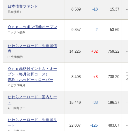
日本債券ファンド
8,589
-18
15.37
-
日本債券Ｆ
Ｏｎｅニッポン債券オープン
9,857
-2
53.69
-
ニッポン債券
たわらノーロード 先進国債
券
14,226
+32
759.22
-
l・先進債券
Ｏｎｅ高格付インカム・オー
プン（毎月決算コース）
現
8,408
+8
738.20
愛称：ハッピークローバー
停
ハピクロ毎月
たわらノーロード 国内リー
ト
15,449
-38
196.37
-
ら・国内リー
たわらノーロード 先進国リ
ート
22,837
-126
483.07
-
ロ・先進リー