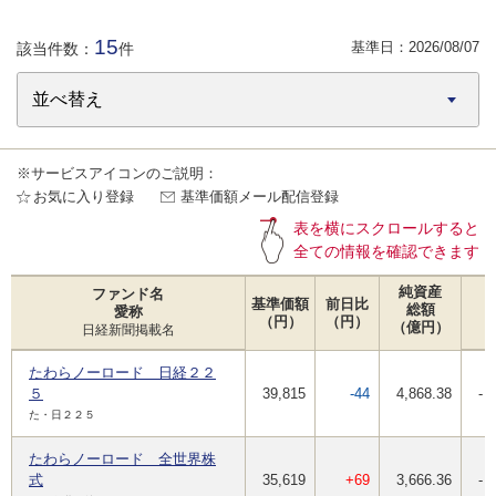
15
基準日：
2026/08/07
該当件数：
件
※サービスアイコンのご説明：
お気に入り登録
基準価額メール配信登録
表を横にスクロールすると
全ての情報を確認できます
純資産
ファンド名
基準価額
前日比
総額
愛称
（円）
（円）
（億円）
日経新聞掲載名
たわらノーロード 日経２２
５
39,815
-44
4,868.38
-
た・日２２５
たわらノーロード 全世界株
式
35,619
+69
3,666.36
-