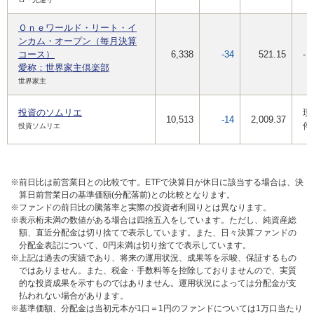
Ｏｎｅワールド・リート・イ
ンカム・オープン（毎月決算
コース）
6,338
-34
521.15
-
愛称：世界家主倶楽部
世界家主
投資のソムリエ
現
10,513
-14
2,009.37
停
投資ソムリエ
※前日比は前営業日との比較です。ETFで決算日が休日に該当する場合は、決
算日前営業日の基準価額(分配落前)との比較となります。
※ファンドの前日比の騰落率と実際の投資者利回りとは異なります。
※表示桁未満の数値がある場合は四捨五入をしています。ただし、純資産総
額、直近分配金は切り捨てで表示しています。また、日々決算ファンドの
分配金表記について、0円未満は切り捨てで表示しています。
※上記は過去の実績であり、将来の運用状況、成果等を示唆、保証するもの
ではありません。また、税金・手数料等を控除しておりませんので、実質
的な投資成果を示すものではありません。運用状況によっては分配金が支
払われない場合があります。
※基準価額、分配金は当初元本が1口＝1円のファンドについては1万口当たり