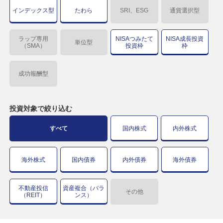
インデックス型
たわら
SRI、ESG
通貨選択型
ラップ専用
NISAつみたて
NISA成長投資
単位型
（SMA）
投資枠
枠
成功報酬型
投資対象で
絞り込む
すべて
国内株式
内外株式
海外株式
国内債券
内外債券
海外債券
不動産投信
資産複合（バラ
その他
（REIT）
ンス）