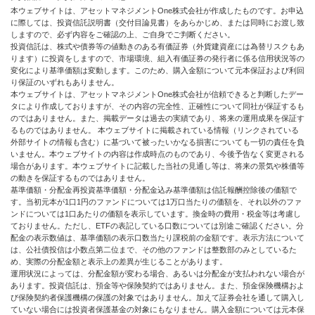
本ウェブサイトは、アセットマネジメントOne株式会社が作成したものです。お申込
に際しては、投資信託説明書（交付目論見書）をあらかじめ、または同時にお渡し致
しますので、必ず内容をご確認の上、ご自身でご判断ください。
投資信託は、株式や債券等の値動きのある有価証券（外貨建資産には為替リスクもあ
ります）に投資をしますので、市場環境、組入有価証券の発行者に係る信用状況等の
変化により基準価額は変動します。このため、購入金額について元本保証および利回
り保証のいずれもありません。
本ウェブサイトは、アセットマネジメントOne株式会社が信頼できると判断したデー
タにより作成しておりますが、その内容の完全性、正確性について同社が保証するも
のではありません。また、掲載データは過去の実績であり、将来の運用成果を保証す
るものではありません。 本ウェブサイトに掲載されている情報（リンクされている
外部サイトの情報も含む）に基づいて被ったいかなる損害についても一切の責任を負
いません。本ウェブサイトの内容は作成時点のものであり、今後予告なく変更される
場合があります。本ウェブサイトに記載した当社の見通し等は、将来の景気や株価等
の動きを保証するものではありません。
基準価額・分配金再投資基準価額・分配金込み基準価額は信託報酬控除後の価額で
す。当初元本が1口1円のファンドについては1万口当たりの価額を、それ以外のファ
ンドについては1口あたりの価額を表示しています。換金時の費用・税金等は考慮し
ておりません。ただし、ETFの表記している口数については別途ご確認ください。分
配金の表示数値は、基準価額の表示口数当たり課税前の金額です。表示方法について
は、公社債投信は小数点第二位まで、その他のファンドは整数部のみとしているた
め、実際の分配金額と表示上の差異が生じることがあります。
運用状況によっては、分配金額が変わる場合、あるいは分配金が支払われない場合が
あります。投資信託は、預金等や保険契約ではありません。また、預金保険機構およ
び保険契約者保護機構の保護の対象ではありません。加えて証券会社を通して購入し
ていない場合には投資者保護基金の対象にもなりません。購入金額については元本保