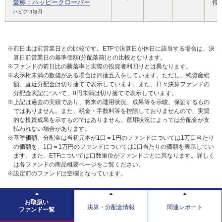
愛称：ハッピークローバー
停
ハピクロ毎月
※前日比は前営業日との比較です。ETFで決算日が休日に該当する場合は、決
算日前営業日の基準価額(分配落前)との比較となります。
※ファンドの前日比の騰落率と実際の投資者利回りとは異なります。
※表示桁未満の数値がある場合は四捨五入をしています。ただし、純資産総
額、直近分配金は切り捨てで表示しています。また、日々決算ファンドの
分配金表記について、0円未満は切り捨てで表示しています。
※上記は過去の実績であり、将来の運用状況、成果等を示唆、保証するもの
ではありません。また、税金・手数料等を控除しておりませんので、実質
的な投資成果を示すものではありません。運用状況によっては分配金が支
払われない場合があります。
※基準価額、分配金は当初元本が1口＝1円のファンドについては1万口当たり
の価額を、1口＝1万円のファンドについては1口当たりの価額を表示してい
ます。また、ETFについては口数単位がファンドごとに異なります。詳しく
は各ファンドの商品概要ページをご覧ください。
※設定前のファンドは空欄となっています。
お取扱い
決算・分配金情報
関連レポート
ファンド一覧