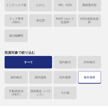
インデックス型
たわら
SRI、ESG
通貨選択型
ラップ専用
NISAつみたて
NISA成長投資
単位型
（SMA）
投資枠
枠
成功報酬型
投資対象で
絞り込む
すべて
国内株式
内外株式
海外株式
国内債券
内外債券
海外債券
不動産投信
資産複合（バラ
その他
（REIT）
ンス）