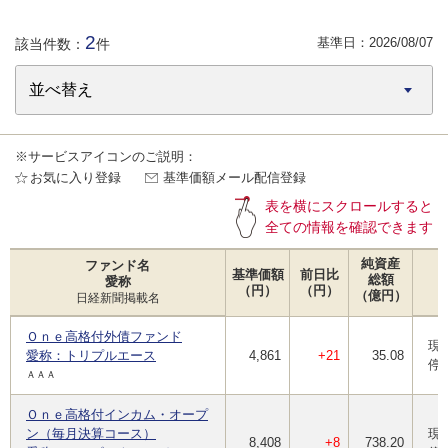
2
基準日：
2026/08/07
該当件数：
件
※サービスアイコンのご説明：
お気に入り登録
基準価額メール配信登録
表を横にスクロールすると
全ての情報を確認できます
純資産
ファンド名
基準価額
前日比
総額
愛称
（円）
（円）
（億円）
日経新聞掲載名
Ｏｎｅ高格付外債ファンド
現
愛称：トリプルエース
4,861
+21
35.08
停
ＡＡＡ
Ｏｎｅ高格付インカム・オープ
ン（毎月決算コース）
現
8,408
+8
738.20