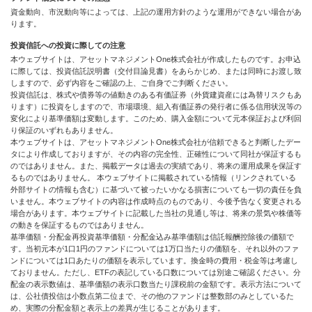
資金動向、市況動向等によっては、上記の運用方針のような運用ができない場合があ
ります。
投資信託への投資に際しての注意
本ウェブサイトは、アセットマネジメントOne株式会社が作成したものです。お申込
に際しては、投資信託説明書（交付目論見書）をあらかじめ、または同時にお渡し致
しますので、必ず内容をご確認の上、ご自身でご判断ください。
投資信託は、株式や債券等の値動きのある有価証券（外貨建資産には為替リスクもあ
ります）に投資をしますので、市場環境、組入有価証券の発行者に係る信用状況等の
変化により基準価額は変動します。このため、購入金額について元本保証および利回
り保証のいずれもありません。
本ウェブサイトは、アセットマネジメントOne株式会社が信頼できると判断したデー
タにより作成しておりますが、その内容の完全性、正確性について同社が保証するも
のではありません。また、掲載データは過去の実績であり、将来の運用成果を保証す
るものではありません。 本ウェブサイトに掲載されている情報（リンクされている
外部サイトの情報も含む）に基づいて被ったいかなる損害についても一切の責任を負
いません。本ウェブサイトの内容は作成時点のものであり、今後予告なく変更される
場合があります。本ウェブサイトに記載した当社の見通し等は、将来の景気や株価等
の動きを保証するものではありません。
基準価額・分配金再投資基準価額・分配金込み基準価額は信託報酬控除後の価額で
す。当初元本が1口1円のファンドについては1万口当たりの価額を、それ以外のファ
ンドについては1口あたりの価額を表示しています。換金時の費用・税金等は考慮し
ておりません。ただし、ETFの表記している口数については別途ご確認ください。分
配金の表示数値は、基準価額の表示口数当たり課税前の金額です。表示方法について
は、公社債投信は小数点第二位まで、その他のファンドは整数部のみとしているた
め、実際の分配金額と表示上の差異が生じることがあります。