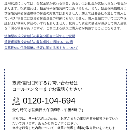
運用状況によっては、分配金額が変わる場合、あるいは分配金が支払われない場合が
あります。投資信託は、預金等や保険契約ではありません。また、預金保険機構およ
び保険契約者保護機構の保護の対象ではありません。加えて証券会社を通して購入し
ていない場合には投資者保護基金の対象にもなりません。購入金額については元本保
証および利回り保証のいずれもありません。投資した資産の価値が減少して購入金額
を下回る場合がありますが、これによる損失は購入者が負担することとなります。
追加型株式投資信託の収益分配金に関するご説明
通貨選択型投資信託の収益/損失に関するご説明
公募投信の信託報酬の決定に関する考え方について
投資信託に関するお問い合わせは
コールセンターまでお電話ください
0120-104-694
受付時間は営業日の午前9時～午後5時です
当社では、サービス向上のため、お客さまとの電話内容を録音させていた
だいております。あらかじめご了承ください。
当社は録音した内容について、厳重に管理し適切な取り扱いをいたしま