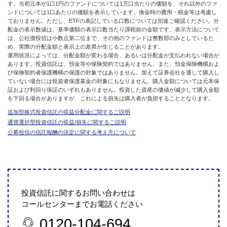
す。当初元本が1口1円のファンドについては1万口当たりの価額を、それ以外のファ
ンドについては1口あたりの価額を表示しています。換金時の費用・税金等は考慮し
ておりません。ただし、ETFの表記している口数については別途ご確認ください。分
配金の表示数値は、基準価額の表示口数当たり課税前の金額です。表示方法について
は、公社債投信は小数点第二位まで、その他のファンドは整数部のみとしているた
め、実際の分配金額と表示上の差異が生じることがあります。
運用状況によっては、分配金額が変わる場合、あるいは分配金が支払われない場合が
あります。投資信託は、預金等や保険契約ではありません。また、預金保険機構およ
び保険契約者保護機構の保護の対象ではありません。加えて証券会社を通して購入し
ていない場合には投資者保護基金の対象にもなりません。購入金額については元本保
証および利回り保証のいずれもありません。投資した資産の価値が減少して購入金額
を下回る場合がありますが、これによる損失は購入者が負担することとなります。
追加型株式投資信託の収益分配金に関するご説明
通貨選択型投資信託の収益/損失に関するご説明
公募投信の信託報酬の決定に関する考え方について
投資信託に関するお問い合わせは
コールセンターまでお電話ください
0120-104-694