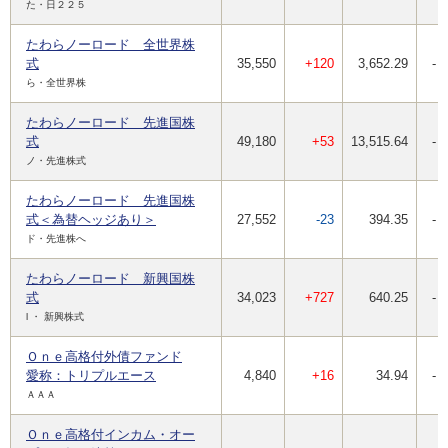
た・日２２５
たわらノーロード 全世界株
式
35,550
+120
3,652.29
-
ら・全世界株
たわらノーロード 先進国株
式
49,180
+53
13,515.64
-
ノ・先進株式
たわらノーロード 先進国株
式＜為替ヘッジあり＞
27,552
-23
394.35
-
ド・先進株へ
たわらノーロード 新興国株
式
34,023
+727
640.25
-
l ・ 新興株式
Ｏｎｅ高格付外債ファンド
愛称：トリプルエース
4,840
+16
34.94
-
ＡＡＡ
Ｏｎｅ高格付インカム・オー