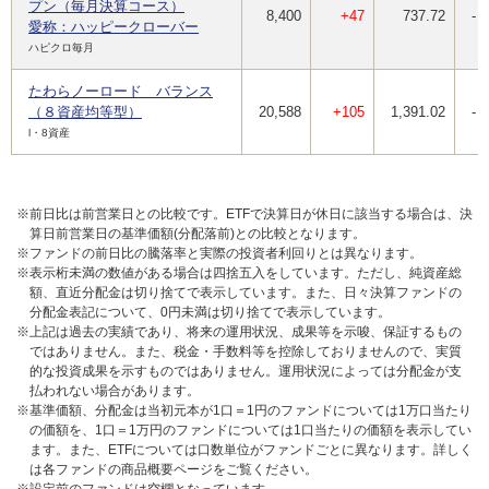
プン（毎月決算コース）
8,400
+47
737.72
-
愛称：ハッピークローバー
ハピクロ毎月
たわらノーロード バランス
（８資産均等型）
20,588
+105
1,391.02
-
l・8資産
※前日比は前営業日との比較です。ETFで決算日が休日に該当する場合は、決
算日前営業日の基準価額(分配落前)との比較となります。
※ファンドの前日比の騰落率と実際の投資者利回りとは異なります。
※表示桁未満の数値がある場合は四捨五入をしています。ただし、純資産総
額、直近分配金は切り捨てで表示しています。また、日々決算ファンドの
分配金表記について、0円未満は切り捨てで表示しています。
※上記は過去の実績であり、将来の運用状況、成果等を示唆、保証するもの
ではありません。また、税金・手数料等を控除しておりませんので、実質
的な投資成果を示すものではありません。運用状況によっては分配金が支
払われない場合があります。
※基準価額、分配金は当初元本が1口＝1円のファンドについては1万口当たり
の価額を、1口＝1万円のファンドについては1口当たりの価額を表示してい
ます。また、ETFについては口数単位がファンドごとに異なります。詳しく
は各ファンドの商品概要ページをご覧ください。