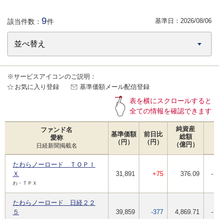
9
基準日：
2026/08/06
該当件数：
件
※サービスアイコンのご説明：
お気に入り登録
基準価額メール配信登録
表を横にスクロールすると
全ての情報を確認できます
純資産
ファンド名
基準価額
前日比
総額
愛称
（円）
（円）
（億円）
日経新聞掲載名
たわらノーロード ＴＯＰＩ
Ｘ
31,891
+75
376.09
-
わ・ＴＰＸ
たわらノーロード 日経２２
５
39,859
-377
4,869.71
-