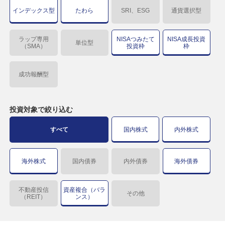
インデックス型
たわら
SRI、ESG
通貨選択型
ラップ専用
NISAつみたて
NISA成長投資
単位型
（SMA）
投資枠
枠
成功報酬型
投資対象で
絞り込む
すべて
国内株式
内外株式
海外株式
国内債券
内外債券
海外債券
不動産投信
資産複合（バラ
その他
（REIT）
ンス）