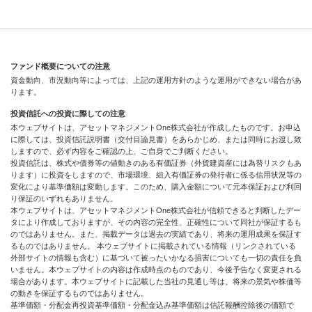
ファンド概要についての注意
資金動向、市況動向等によっては、上記の運用方針のような運用ができない場合があ
ります。
投資信託への投資に際しての注意
本ウェブサイトは、アセットマネジメントOne株式会社が作成したものです。お申込
に際しては、投資信託説明書（交付目論見書）をあらかじめ、または同時にお渡し致
しますので、必ず内容をご確認の上、ご自身でご判断ください。
投資信託は、株式や債券等の値動きのある有価証券（外貨建資産には為替リスクもあ
ります）に投資をしますので、市場環境、組入有価証券の発行者に係る信用状況等の
変化により基準価額は変動します。このため、購入金額について元本保証および利回
り保証のいずれもありません。
本ウェブサイトは、アセットマネジメントOne株式会社が信頼できると判断したデー
タにより作成しておりますが、その内容の完全性、正確性について同社が保証するも
のではありません。また、掲載データは過去の実績であり、将来の運用成果を保証す
るものではありません。 本ウェブサイトに掲載されている情報（リンクされている
外部サイトの情報も含む）に基づいて被ったいかなる損害についても一切の責任を負
いません。本ウェブサイトの内容は作成時点のものであり、今後予告なく変更される
場合があります。本ウェブサイトに記載した当社の見通し等は、将来の景気や株価等
の動きを保証するものではありません。
基準価額・分配金再投資基準価額・分配金込み基準価額は信託報酬控除後の価額で