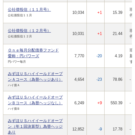
公社債投信（１１月号）
現
10,034
+1
15.39
停
公社債投信１１月
公社債投信（１２月号）
現
10,031
+1
21.44
停
公社債投信１２月
Ｏｎｅ毎月分配債券ファンド
琉
愛称：円パワーズ
7,770
-20
4.19
新
す
円パワー毎月
みずほＵＳハイイールドオープ
ンＡコース（為替ヘッジあり）
4,654
-23
78.86
-
ハイ債Ａ
みずほＵＳハイイールドオープ
ンＢコース（為替ヘッジなし）
6,249
+9
550.39
-
ハイ債Ｂ
みずほＵＳハイイールドオープ
ン（年１回決算型）為替ヘッジ
12,852
-9
17.78
-
あり