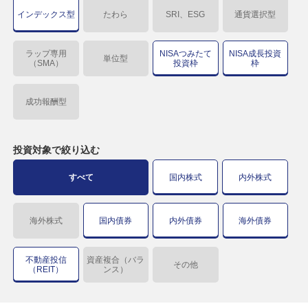
インデックス型
たわら
SRI、ESG
通貨選択型
ラップ専用
NISAつみたて
NISA成長投資
単位型
（SMA）
投資枠
枠
成功報酬型
投資対象で
絞り込む
すべて
国内株式
内外株式
海外株式
国内債券
内外債券
海外債券
不動産投信
資産複合（バラ
その他
（REIT）
ンス）