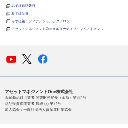
みずほ信託銀行
みずほ証券
みずほ第一フィナンシャルテクノロジー
アセットマネジメントOneオルタナティブインベストメンツ
アセットマネジメントOne株式会社
金融商品取引業者 関東財務局長（金商）第324号
商品投資顧問業者 農経 (2) 第24号
加入協会：一般社団法人資産運用業協会