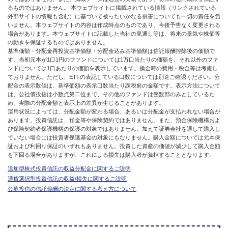
るものではありません。 本ウェブサイトに掲載されている情報（リンクされている
外部サイトの情報も含む）に基づいて被ったいかなる損害についても一切の責任を負
いません。本ウェブサイトの内容は作成時点のものであり、今後予告なく変更される
場合があります。本ウェブサイトに記載した当社の見通し等は、将来の景気や株価等
の動きを保証するものではありません。
基準価額・分配金再投資基準価額・分配金込み基準価額は信託報酬控除後の価額で
す。当初元本が1口1円のファンドについては1万口当たりの価額を、それ以外のファ
ンドについては1口あたりの価額を表示しています。換金時の費用・税金等は考慮し
ておりません。ただし、ETFの表記している口数については別途ご確認ください。分
配金の表示数値は、基準価額の表示口数当たり課税前の金額です。表示方法について
は、公社債投信は小数点第二位まで、その他のファンドは整数部のみとしているた
め、実際の分配金額と表示上の差異が生じることがあります。
運用状況によっては、分配金額が変わる場合、あるいは分配金が支払われない場合が
あります。投資信託は、預金等や保険契約ではありません。また、預金保険機構およ
び保険契約者保護機構の保護の対象ではありません。加えて証券会社を通して購入し
ていない場合には投資者保護基金の対象にもなりません。購入金額については元本保
証および利回り保証のいずれもありません。投資した資産の価値が減少して購入金額
を下回る場合がありますが、これによる損失は購入者が負担することとなります。
追加型株式投資信託の収益分配金に関するご説明
通貨選択型投資信託の収益/損失に関するご説明
公募投信の信託報酬の決定に関する考え方について