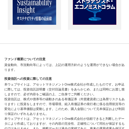
ファンド概要についての注意
資金動向、市況動向等によっては、上記の運用方針のような運用ができない場合があ
ります。
投資信託への投資に際しての注意
本ウェブサイトは、アセットマネジメントOne株式会社が作成したものです。お申込
に際しては、投資信託説明書（交付目論見書）をあらかじめ、または同時にお渡し致
しますので、必ず内容をご確認の上、ご自身でご判断ください。
投資信託は、株式や債券等の値動きのある有価証券（外貨建資産には為替リスクもあ
ります）に投資をしますので、市場環境、組入有価証券の発行者に係る信用状況等の
変化により基準価額は変動します。このため、購入金額について元本保証および利回
り保証のいずれもありません。
本ウェブサイトは、アセットマネジメントOne株式会社が信頼できると判断したデー
タにより作成しておりますが、その内容の完全性、正確性について同社が保証するも
のではありません。また、掲載データは過去の実績であり、将来の運用成果を保証す