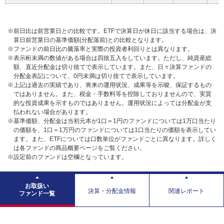
※前日比は前営業日との比較です。ETFで決算日が休日に該当する場合は、決
算日前営業日の基準価額(分配落前)との比較となります。
※ファンドの前日比の騰落率と実際の投資者利回りとは異なります。
※表示桁未満の数値がある場合は四捨五入をしています。ただし、純資産総
額、直近分配金は切り捨てで表示しています。また、日々決算ファンドの
分配金表記について、0円未満は切り捨てで表示しています。
※上記は過去の実績であり、将来の運用状況、成果等を示唆、保証するもの
ではありません。また、税金・手数料等を控除しておりませんので、実質
的な投資成果を示すものではありません。運用状況によっては分配金が支
払われない場合があります。
※基準価額、分配金は当初元本が1口＝1円のファンドについては1万口当たり
の価額を、1口＝1万円のファンドについては1口当たりの価額を表示してい
ます。また、ETFについては口数単位がファンドごとに異なります。詳しく
は各ファンドの商品概要ページをご覧ください。
※設定前のファンドは空欄となっています。
お取扱い
決算・分配金情報
関連レポート
ファンド一覧