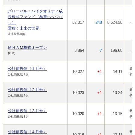
グローバル・ハイクオリティ成
長株式ファンド（為替ヘッジな
し）
52,017
-248
8,624.38
-
愛称：未来の世界
未来世界H無
ＭＨＡＭ株式オープン
3,864
-7
196.68
-
株 式
公社債投信（１月号）
現
10,027
+1
14.11
停
公社債投信１月
公社債投信（２月号）
現
10,023
+1
13.24
停
公社債投信２月
公社債投信（３月号）
現
10,020
+1
13.15
停
公社債投信３月
公社債投信（４月号）
現
10,016
+1
12.11