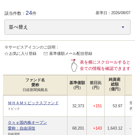
24
基準日：
2026/08/07
該当件数：
件
※サービスアイコンのご説明：
お気に入り登録
基準価額メール配信登録
表を横にスクロールすると
全ての情報を確認できます
純資産
ファンド名
基準価額
前日比
総額
愛称
（円）
（円）
（億円）
日経新聞掲載名
ＭＨＡＭトピックスファンド
現
32,373
+151
53.97
停
トピック
Ｏｎｅ国内株オープン
愛称：自由演技
68,201
+143
1,643.12
-
自由演技