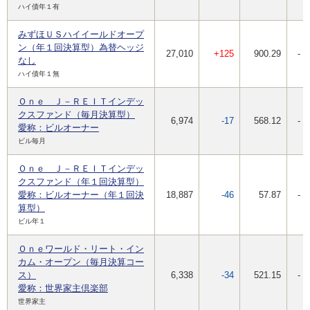
ハイ債年１有
みずほＵＳハイイールドオープ
ン（年１回決算型）為替ヘッジ
27,010
+125
900.29
-
なし
ハイ債年１無
Ｏｎｅ Ｊ－ＲＥＩＴインデッ
クスファンド（毎月決算型）
6,974
-17
568.12
-
愛称：ビルオーナー
ビル毎月
Ｏｎｅ Ｊ－ＲＥＩＴインデッ
クスファンド（年１回決算型）
愛称：ビルオーナー（年１回決
18,887
-46
57.87
-
算型）
ビル年１
Ｏｎｅワールド・リート・イン
カム・オープン（毎月決算コー
ス）
6,338
-34
521.15
-
愛称：世界家主倶楽部
世界家主