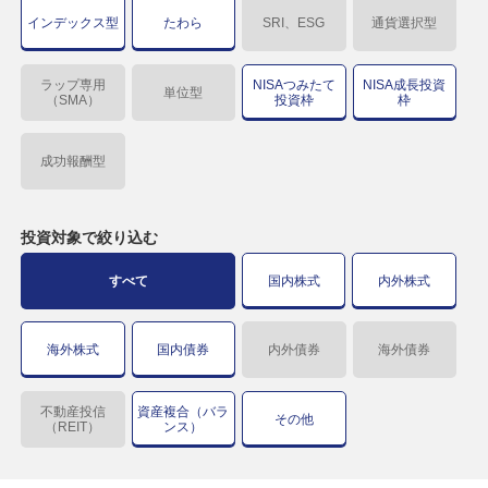
インデックス型
たわら
SRI、ESG
通貨選択型
ラップ専用
NISAつみたて
NISA成長投資
単位型
（SMA）
投資枠
枠
成功報酬型
投資対象で
絞り込む
すべて
国内株式
内外株式
海外株式
国内債券
内外債券
海外債券
不動産投信
資産複合（バラ
その他
（REIT）
ンス）