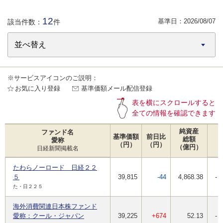
12
基準日：
2026/08/07
該当件数：
件
※サービスアイコンのご説明：
お気に入り登録
基準価額メール配信登録
表を横にスクロールすると
全ての情報を確認できます
純資産
ファンド名
基準価額
前日比
総額
愛称
（円）
（円）
（億円）
日経新聞掲載名
たわらノーロード 日経２２
５
39,815
-44
4,868.38
-
た・日２２５
海外消費関連日本株ファンド
愛称：クール・ジャパン
39,225
+674
52.13
-