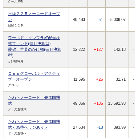
クールJPN
日経２２５ノーロードオープ
ン
49,483
-51
5,009.07
-
日経２２５
ワールド・インフラ好配当株
式ファンド(毎月決算型)
愛称：世界のかけ橋(毎月決算
12,222
+127
142.13
-
型)
かけ橋毎月
Ｏｎｅグローバル・アクティ
ブ・オープン
11,595
+26
31.71
-
グロバル
たわらノーロード 先進国株
式
49,366
+186
13,591.93
-
ノ・先進株式
たわらノーロード 先進国株
式＜為替ヘッジあり＞
27,534
-18
393.99
-
ド・先進株へ