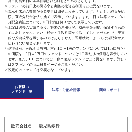
算日前営業日の基準価額(分配落前)との比較となります。
※ファンドの前日比の騰落率と実際の投資者利回りとは異なります。
※表示桁未満の数値がある場合は四捨五入をしています。ただし、純資産総
額、直近分配金は切り捨てで表示しています。また、日々決算ファンドの
分配金表記について、0円未満は切り捨てで表示しています。
※上記は過去の実績であり、将来の運用状況、成果等を示唆、保証するもの
ではありません。また、税金・手数料等を控除しておりませんので、実質
的な投資成果を示すものではありません。運用状況によっては分配金が支
払われない場合があります。
※基準価額、分配金は当初元本が1口＝1円のファンドについては1万口当たり
の価額を、1口＝1万円のファンドについては1口当たりの価額を表示してい
ます。また、ETFについては口数単位がファンドごとに異なります。詳しく
は各ファンドの商品概要ページをご覧ください。
※設定前のファンドは空欄となっています。
お取扱い
決算・分配金情報
関連レポート
ファンド一覧
販売会社名
：鹿児島銀行