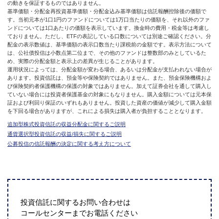
の動きを保証するものではありません。
基準価額・分配金再投資基準価額・分配金込み基準価額は信託報酬控除後の価額で
す。当初元本が1口1円のファンドについては1万口当たりの価額を、それ以外のファ
ンドについては1口あたりの価額を表示しています。換金時の費用・税金等は考慮し
ておりません。ただし、ETFの表記している口数については別途ご確認ください。分
配金の表示数値は、基準価額の表示口数当たり課税前の金額です。表示方法について
は、公社債投信は小数点第二位まで、その他のファンドは整数部のみとしているた
め、実際の分配金額と表示上の差異が生じることがあります。
運用状況によっては、分配金額が変わる場合、あるいは分配金が支払われない場合が
あります。投資信託は、預金等や保険契約ではありません。また、預金保険機構およ
び保険契約者保護機構の保護の対象ではありません。加えて証券会社を通して購入し
ていない場合には投資者保護基金の対象にもなりません。購入金額については元本保
証および利回り保証のいずれもありません。投資した資産の価値が減少して購入金額
を下回る場合がありますが、これによる損失は購入者が負担することとなります。
追加型株式投資信託の収益分配金に関するご説明
通貨選択型投資信託の収益/損失に関するご説明
公募投信の信託報酬の決定に関する考え方について
投資信託に関するお問い合わせは
コールセンターまでお電話ください