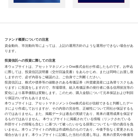
ファンド概要についての注意
資金動向、市況動向等によっては、上記の運用方針のような運用ができない場合があ
ります。
投資信託への投資に際しての注意
本ウェブサイトは、アセットマネジメントOne株式会社が作成したものです。お申込
に際しては、投資信託説明書（交付目論見書）をあらかじめ、または同時にお渡し致
しますので、必ず内容をご確認の上、ご自身でご判断ください。
投資信託は、株式や債券等の値動きのある有価証券（外貨建資産には為替リスクもあ
ります）に投資をしますので、市場環境、組入有価証券の発行者に係る信用状況等の
変化により基準価額は変動します。このため、購入金額について元本保証および利回
り保証のいずれもありません。
本ウェブサイトは、アセットマネジメントOne株式会社が信頼できると判断したデー
タにより作成しておりますが、その内容の完全性、正確性について同社が保証するも
のではありません。また、掲載データは過去の実績であり、将来の運用成果を保証す
るものではありません。 本ウェブサイトに掲載されている情報（リンクされている
外部サイトの情報も含む）に基づいて被ったいかなる損害についても一切の責任を負
いません。本ウェブサイトの内容は作成時点のものであり、今後予告なく変更される
場合があります。本ウェブサイトに記載した当社の見通し等は、将来の景気や株価等