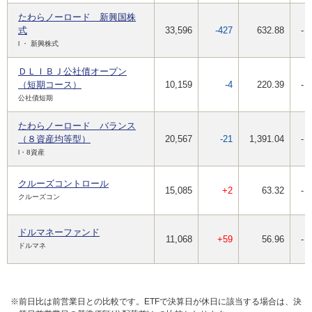
たわらノーロード 新興国株
式
33,596
-427
632.88
-
l ・ 新興株式
ＤＬＩＢＪ公社債オープン
（短期コース）
10,159
-4
220.39
-
公社債短期
たわらノーロード バランス
（８資産均等型）
20,567
-21
1,391.04
-
l・8資産
クルーズコントロール
15,085
+2
63.32
-
クルーズコン
ドルマネーファンド
11,068
+59
56.96
-
ドルマネ
※前日比は前営業日との比較です。ETFで決算日が休日に該当する場合は、決