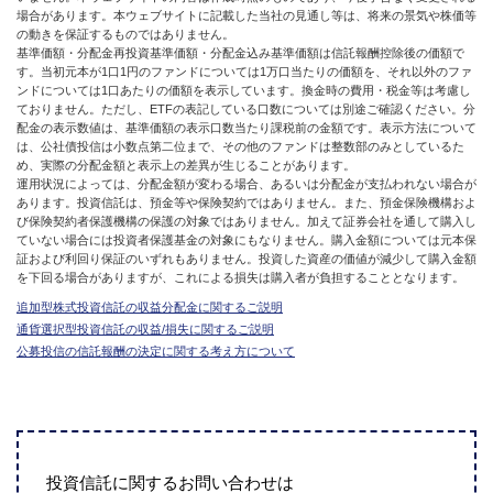
場合があります。本ウェブサイトに記載した当社の見通し等は、将来の景気や株価等
の動きを保証するものではありません。
基準価額・分配金再投資基準価額・分配金込み基準価額は信託報酬控除後の価額で
す。当初元本が1口1円のファンドについては1万口当たりの価額を、それ以外のファ
ンドについては1口あたりの価額を表示しています。換金時の費用・税金等は考慮し
ておりません。ただし、ETFの表記している口数については別途ご確認ください。分
配金の表示数値は、基準価額の表示口数当たり課税前の金額です。表示方法について
は、公社債投信は小数点第二位まで、その他のファンドは整数部のみとしているた
め、実際の分配金額と表示上の差異が生じることがあります。
運用状況によっては、分配金額が変わる場合、あるいは分配金が支払われない場合が
あります。投資信託は、預金等や保険契約ではありません。また、預金保険機構およ
び保険契約者保護機構の保護の対象ではありません。加えて証券会社を通して購入し
ていない場合には投資者保護基金の対象にもなりません。購入金額については元本保
証および利回り保証のいずれもありません。投資した資産の価値が減少して購入金額
を下回る場合がありますが、これによる損失は購入者が負担することとなります。
追加型株式投資信託の収益分配金に関するご説明
通貨選択型投資信託の収益/損失に関するご説明
公募投信の信託報酬の決定に関する考え方について
投資信託に関するお問い合わせは