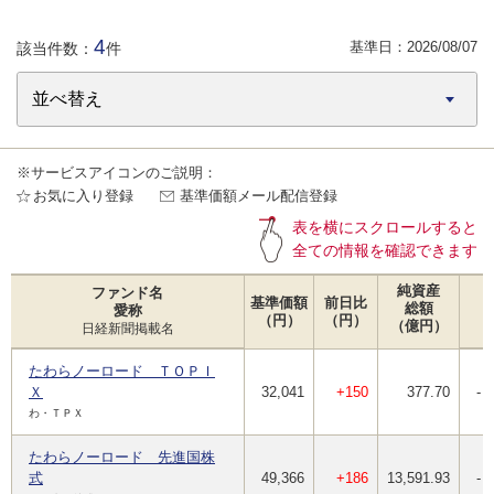
4
基準日：
2026/08/07
該当件数：
件
※サービスアイコンのご説明：
お気に入り登録
基準価額メール配信登録
表を横にスクロールすると
全ての情報を確認できます
純資産
ファンド名
基準価額
前日比
総額
愛称
（円）
（円）
（億円）
日経新聞掲載名
たわらノーロード ＴＯＰＩ
Ｘ
32,041
+150
377.70
-
わ・ＴＰＸ
たわらノーロード 先進国株
式
49,366
+186
13,591.93
-