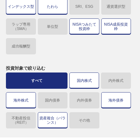
インデックス型
たわら
SRI、ESG
通貨選択型
ラップ専用
NISAつみたて
NISA成長投資
単位型
（SMA）
投資枠
枠
成功報酬型
投資対象で
絞り込む
すべて
国内株式
内外株式
海外株式
国内債券
内外債券
海外債券
不動産投信
資産複合（バラ
その他
（REIT）
ンス）