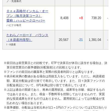
ノ・先進株式
Ｏｎｅ高格付インカム・オー
プン（毎月決算コース）
8,408
+8
738.20
-
愛称：ハッピークローバー
ハピクロ毎月
たわらノーロード バランス
（８資産均等型）
20,567
-21
1,391.04
-
l・8資産
※前日比は前営業日との比較です。ETFで決算日が休日に該当する場合は、決
算日前営業日の基準価額(分配落前)との比較となります。
※ファンドの前日比の騰落率と実際の投資者利回りとは異なります。
※表示桁未満の数値がある場合は四捨五入をしています。ただし、純資産総
額、直近分配金は切り捨てで表示しています。また、日々決算ファンドの
分配金表記について、0円未満は切り捨てで表示しています。
※上記は過去の実績であり、将来の運用状況、成果等を示唆、保証するもの
ではありません。また、税金・手数料等を控除しておりませんので、実質
的な投資成果を示すものではありません。運用状況によっては分配金が支
払われない場合があります。
※基準価額、分配金は当初元本が1口＝1円のファンドについては1万口当たり