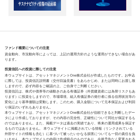
ファンド概要についての注意
資金動向、市況動向等によっては、上記の運用方針のような運用ができない場合があ
ります。
投資信託への投資に際しての注意
本ウェブサイトは、アセットマネジメントOne株式会社が作成したものです。お申込
に際しては、投資信託説明書（交付目論見書）をあらかじめ、または同時にお渡し致
しますので、必ず内容をご確認の上、ご自身でご判断ください。
投資信託は、株式や債券等の値動きのある有価証券（外貨建資産には為替リスクもあ
ります）に投資をしますので、市場環境、組入有価証券の発行者に係る信用状況等の
変化により基準価額は変動します。このため、購入金額について元本保証および利回
り保証のいずれもありません。
本ウェブサイトは、アセットマネジメントOne株式会社が信頼できると判断したデー
タにより作成しておりますが、その内容の完全性、正確性について同社が保証するも
のではありません。また、掲載データは過去の実績であり、将来の運用成果を保証す
るものではありません。 本ウェブサイトに掲載されている情報（リンクされている
外部サイトの情報も含む）に基づいて被ったいかなる損害についても一切の責任を負
いません。本ウェブサイトの内容は作成時点のものであり、今後予告なく変更される