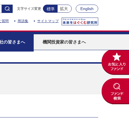
拡大
English
文字サイズ変更
標準
ご質問
用語集
サイトマップ
社
の皆さまへ
機関投資家
の皆さまへ