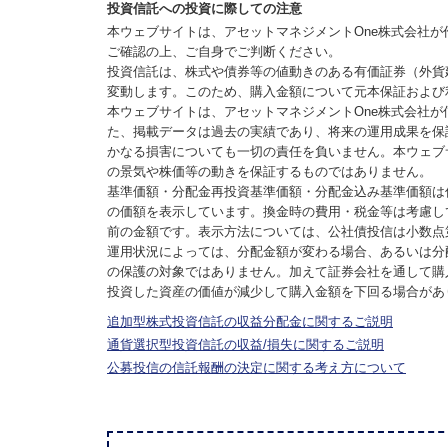
投資信託への投資に際しての注意
本ウェブサイトは、アセットマネジメントOne株式会社
ご確認の上、ご自身でご判断ください。
投資信託は、株式や債券等の値動きのある有価証券（外貨
変動します。このため、購入金額について元本保証および
本ウェブサイトは、アセットマネジメントOne株式会社
た、掲載データは過去の実績であり、将来の運用成果を保
かなる損害についても一切の責任を負いません。本ウェブ
の景気や株価等の動きを保証するものではありません。
基準価額・分配金再投資基準価額・分配金込み基準価額は
の価額を表示しています。換金時の費用・税金等は考慮し
前の金額です。表示方法については、公社債投信は小数点
運用状況によっては、分配金額が変わる場合、あるいは分
の保護の対象ではありません。加えて証券会社を通して購
投資した資産の価値が減少して購入金額を下回る場合があ
追加型株式投資信託の収益分配金に関するご説明
通貨選択型投資信託の収益/損失に関するご説明
公募投信の信託報酬の決定に関する考え方について