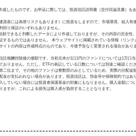
が作成したものです。お申込に際しては、投資信託説明書（交付目論見書）を
建資産には為替リスクもあります）に投資をしますので、市場環境、組入有
利回り保証のいずれもありません。
が信頼できると判断したデータにより作成しておりますが、その内容の完全性
証するものではありません。 本ウェブサイトに掲載されている情報（リンク
サイトの内容は作成時点のものであり、今後予告なく変更される場合があり
信託報酬控除後の価額です。当初元本が1口1円のファンドについては1万口
ておりません。ただし、ETFの表記している口数については別途ご確認くだ
第二位まで、その他のファンドは整数部のみとしているため、実際の分配金
配金が支払われない場合があります。投資信託は、預金等や保険契約ではあ
入していない場合には投資者保護基金の対象にもなりません。購入金額につ
りますが、これによる損失は購入者が負担することとなります。