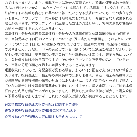
のではありません。また、掲載データは過去の実績であり、将来の運用成果を保証す
るものではありません。 本ウェブサイトに掲載されている情報（リンクされている
外部サイトの情報も含む）に基づいて被ったいかなる損害についても一切の責任を負
いません。本ウェブサイトの内容は作成時点のものであり、今後予告なく変更される
場合があります。本ウェブサイトに記載した当社の見通し等は、将来の景気や株価等
の動きを保証するものではありません。
基準価額・分配金再投資基準価額・分配金込み基準価額は信託報酬控除後の価額で
す。当初元本が1口1円のファンドについては1万口当たりの価額を、それ以外のファ
ンドについては1口あたりの価額を表示しています。換金時の費用・税金等は考慮し
ておりません。ただし、ETFの表記している口数については別途ご確認ください。分
配金の表示数値は、基準価額の表示口数当たり課税前の金額です。表示方法について
は、公社債投信は小数点第二位まで、その他のファンドは整数部のみとしているた
め、実際の分配金額と表示上の差異が生じることがあります。
運用状況によっては、分配金額が変わる場合、あるいは分配金が支払われない場合が
あります。投資信託は、預金等や保険契約ではありません。また、預金保険機構およ
び保険契約者保護機構の保護の対象ではありません。加えて証券会社を通して購入し
ていない場合には投資者保護基金の対象にもなりません。購入金額については元本保
証および利回り保証のいずれもありません。投資した資産の価値が減少して購入金額
を下回る場合がありますが、これによる損失は購入者が負担することとなります。
追加型株式投資信託の収益分配金に関するご説明
通貨選択型投資信託の収益/損失に関するご説明
公募投信の信託報酬の決定に関する考え方について