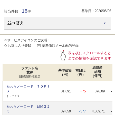
18
基準日：
2026/08/06
該当件数：
件
※サービスアイコンのご説明：
お気に入り登録
基準価額メール配信登録
表を横にスクロールすると
全ての情報を確認できます
純資産
ファンド名
基準価額
前日比
総額
愛称
（円）
（円）
（億円）
日経新聞掲載名
たわらノーロード ＴＯＰＩ
Ｘ
31,891
+75
376.09
-
わ・ＴＰＸ
たわらノーロード 日経２２
５
39,859
-377
4,869.71
-