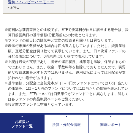
愛称：ハッピーハーモニー
ハピモニ
※前日比は前営業日との比較です。ETFで決算日が休日に該当する場合は、決
算日前営業日の基準価額(分配落前)との比較となります。
※ファンドの前日比の騰落率と実際の投資者利回りとは異なります。
※表示桁未満の数値がある場合は四捨五入をしています。ただし、純資産総
額、直近分配金は切り捨てで表示しています。また、日々決算ファンドの
分配金表記について、0円未満は切り捨てで表示しています。
※上記は過去の実績であり、将来の運用状況、成果等を示唆、保証するもの
ではありません。また、税金・手数料等を控除しておりませんので、実質
的な投資成果を示すものではありません。運用状況によっては分配金が支
払われない場合があります。
※基準価額、分配金は当初元本が1口＝1円のファンドについては1万口当たり
の価額を、1口＝1万円のファンドについては1口当たりの価額を表示してい
ます。また、ETFについては口数単位がファンドごとに異なります。詳しく
は各ファンドの商品概要ページをご覧ください。
※設定前のファンドは空欄となっています。
お取扱い
決算・分配金情報
関連レポート
ファンド一覧