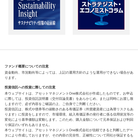
ファンド概要についての注意
資金動向、市況動向等によっては、上記の運用方針のような運用ができない場合があ
ります。
投資信託への投資に際しての注意
本ウェブサイトは、アセットマネジメントOne株式会社が作成したものです。お申込
に際しては、投資信託説明書（交付目論見書）をあらかじめ、または同時にお渡し致
しますので、必ず内容をご確認の上、ご自身でご判断ください。
投資信託は、株式や債券等の値動きのある有価証券（外貨建資産には為替リスクもあ
ります）に投資をしますので、市場環境、組入有価証券の発行者に係る信用状況等の
変化により基準価額は変動します。このため、購入金額について元本保証および利回
り保証のいずれもありません。
本ウェブサイトは、アセットマネジメントOne株式会社が信頼できると判断したデー
タにより作成しておりますが、その内容の完全性、正確性について同社が保証するも