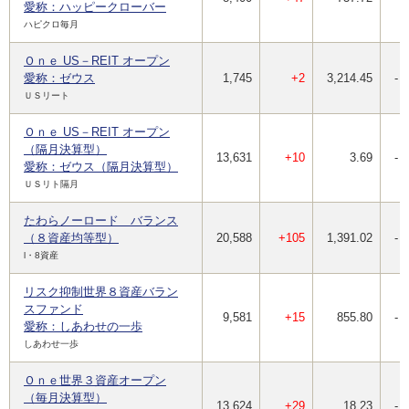
愛称：ハッピークローバー
ハピクロ毎月
Ｏｎｅ US－REIT オープン
愛称：ゼウス
1,745
+2
3,214.45
-
ＵＳリート
Ｏｎｅ US－REIT オープン
（隔月決算型）
13,631
+10
3.69
-
愛称：ゼウス（隔月決算型）
ＵＳリト隔月
たわらノーロード バランス
（８資産均等型）
20,588
+105
1,391.02
-
l・8資産
リスク抑制世界８資産バラン
スファンド
9,581
+15
855.80
-
愛称：しあわせの一歩
しあわせ一歩
Ｏｎｅ世界３資産オープン
（毎月決算型）
13,624
+29
18.23
-