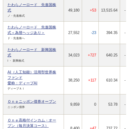
たわらノーロード 先進国株
式
49,180
+53
13,515.64
-
ノ・先進株式
たわらノーロード 先進国株
式＜為替ヘッジあり＞
27,552
-23
394.35
-
ド・先進株へ
たわらノーロード 新興国株
式
34,023
+727
640.25
-
l ・ 新興株式
AI（人工知能）活用型世界株
ファンド
38,250
+117
610.34
-
愛称：ディープAI
ディープＡＩ
Ｏｎｅニッポン債券オープン
9,859
0
53.78
-
ニッポン債券
Ｏｎｅ高格付インカム・オー
プン（毎月決算コース）
8,400
+47
737.72
-