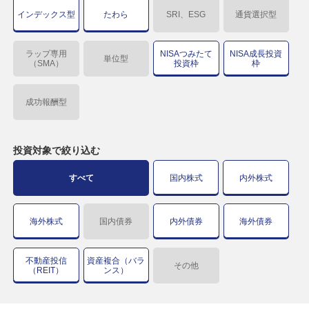
インデックス型
たわら
SRI、ESG
通貨選択型
ラップ専用
NISAつみたて
NISA成長投資
単位型
（SMA）
投資枠
枠
成功報酬型
投資対象で
絞り込む
すべて
国内株式
内外株式
海外株式
国内債券
内外債券
海外債券
不動産投信
資産複合（バラ
その他
（REIT）
ンス）