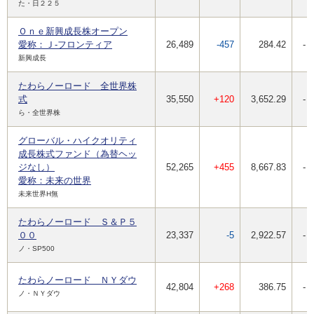
た・日２２５
Ｏｎｅ新興成長株オープン
愛称：Ｊ-フロンティア
26,489
-457
284.42
-
新興成長
たわらノーロード 全世界株
式
35,550
+120
3,652.29
-
ら・全世界株
グローバル・ハイクオリティ
成長株式ファンド（為替ヘッ
ジなし）
52,265
+455
8,667.83
-
愛称：未来の世界
未来世界H無
たわらノーロード Ｓ＆Ｐ５
００
23,337
-5
2,922.57
-
ノ・SP500
たわらノーロード ＮＹダウ
42,804
+268
386.75
-
ノ・ＮＹダウ