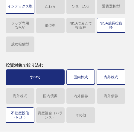
インデックス型
たわら
SRI、ESG
通貨選択型
ラップ専用
NISAつみたて
NISA成長投資
単位型
（SMA）
投資枠
枠
成功報酬型
投資対象で
絞り込む
すべて
国内株式
内外株式
海外株式
国内債券
内外債券
海外債券
不動産投信
資産複合（バラ
その他
（REIT）
ンス）