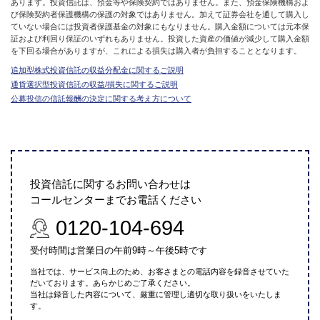
あります。投資信託は、預金等や保険契約ではありません。また、預金保険機構およ
び保険契約者保護機構の保護の対象ではありません。加えて証券会社を通して購入し
ていない場合には投資者保護基金の対象にもなりません。購入金額については元本保
証および利回り保証のいずれもありません。投資した資産の価値が減少して購入金額
を下回る場合がありますが、これによる損失は購入者が負担することとなります。
追加型株式投資信託の収益分配金に関するご説明
通貨選択型投資信託の収益/損失に関するご説明
公募投信の信託報酬の決定に関する考え方について
投資信託に関するお問い合わせは
コールセンターまでお電話ください
0120-104-694
受付時間は営業日の午前9時～午後5時です
当社では、サービス向上のため、お客さまとの電話内容を録音させていた
だいております。あらかじめご了承ください。
当社は録音した内容について、厳重に管理し適切な取り扱いをいたしま
す。