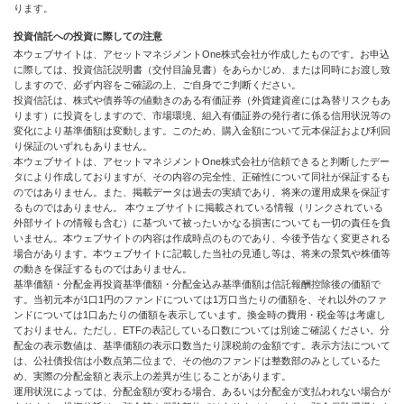
ります。
投資信託への投資に際しての注意
本ウェブサイトは、アセットマネジメントOne株式会社が作成したものです。お申込
に際しては、投資信託説明書（交付目論見書）をあらかじめ、または同時にお渡し致
しますので、必ず内容をご確認の上、ご自身でご判断ください。
投資信託は、株式や債券等の値動きのある有価証券（外貨建資産には為替リスクもあ
ります）に投資をしますので、市場環境、組入有価証券の発行者に係る信用状況等の
変化により基準価額は変動します。このため、購入金額について元本保証および利回
り保証のいずれもありません。
本ウェブサイトは、アセットマネジメントOne株式会社が信頼できると判断したデー
タにより作成しておりますが、その内容の完全性、正確性について同社が保証するも
のではありません。また、掲載データは過去の実績であり、将来の運用成果を保証す
るものではありません。 本ウェブサイトに掲載されている情報（リンクされている
外部サイトの情報も含む）に基づいて被ったいかなる損害についても一切の責任を負
いません。本ウェブサイトの内容は作成時点のものであり、今後予告なく変更される
場合があります。本ウェブサイトに記載した当社の見通し等は、将来の景気や株価等
の動きを保証するものではありません。
基準価額・分配金再投資基準価額・分配金込み基準価額は信託報酬控除後の価額で
す。当初元本が1口1円のファンドについては1万口当たりの価額を、それ以外のファ
ンドについては1口あたりの価額を表示しています。換金時の費用・税金等は考慮し
ておりません。ただし、ETFの表記している口数については別途ご確認ください。分
配金の表示数値は、基準価額の表示口数当たり課税前の金額です。表示方法について
は、公社債投信は小数点第二位まで、その他のファンドは整数部のみとしているた
め、実際の分配金額と表示上の差異が生じることがあります。
運用状況によっては、分配金額が変わる場合、あるいは分配金が支払われない場合が