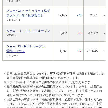
Ｇセキュ３月
グローバル・セキュリティ株式
ファンド（年１回決算型）
42,677
-78
21.81
-
Ｇセキュ年１
ＡＭＯ Ｊ－ＲＥＩＴオープン
3,414
+3
471.02
-
AMOリト
Ｏｎｅ US－REIT オープン
愛称：ゼウス
1,745
+2
3,214.45
-
ＵＳリート
※前日比は前営業日との比較です。ETFで決算日が休日に該当する場合は、決
算日前営業日の基準価額(分配落前)との比較となります。
※ファンドの前日比の騰落率と実際の投資者利回りとは異なります。
※表示桁未満の数値がある場合は四捨五入をしています。ただし、純資産総
額、直近分配金は切り捨てで表示しています。また、日々決算ファンドの
分配金表記について、0円未満は切り捨てで表示しています。
※上記は過去の実績であり、将来の運用状況、成果等を示唆、保証するもの
ではありません。また、税金・手数料等を控除しておりませんので、実質