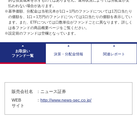
的な投資成果を示すものではありません。運用状況によっては分配金が支
払われない場合があります。
※基準価額、分配金は当初元本が1口＝1円のファンドについては1万口当たり
の価額を、1口＝1万円のファンドについては1口当たりの価額を表示してい
ます。また、ETFについては口数単位がファンドごとに異なります。詳しく
は各ファンドの商品概要ページをご覧ください。
※設定前のファンドは空欄となっています。
お取扱い
決算・分配金情報
関連レポート
ファンド一覧
販売会社名
：ニュース証券
WEB
：
http://www.news-sec.co.jp/
サイト