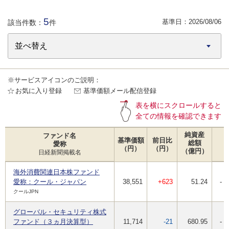
5
基準日：
2026/08/06
該当件数：
件
※サービスアイコンのご説明：
お気に入り登録
基準価額メール配信登録
表を横にスクロールすると
全ての情報を確認できます
純資産
ファンド名
基準価額
前日比
総額
愛称
（円）
（円）
（億円）
日経新聞掲載名
海外消費関連日本株ファンド
愛称：クール・ジャパン
38,551
+623
51.24
-
クールJPN
グローバル・セキュリティ株式
ファンド（３ヵ月決算型）
11,714
-21
680.95
-