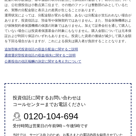
は、公社債投信は小数点第二位まで、その他のファンドは整数部のみとしているた
め、実際の分配金額と表示上の差異が生じることがあります。
運用状況によっては、分配金額が変わる場合、あるいは分配金が支払われない場合が
あります。投資信託は、預金等や保険契約ではありません。また、預金保険機構およ
び保険契約者保護機構の保護の対象ではありません。加えて証券会社を通して購入し
ていない場合には投資者保護基金の対象にもなりません。購入金額については元本保
証および利回り保証のいずれもありません。投資した資産の価値が減少して購入金額
を下回る場合がありますが、これによる損失は購入者が負担することとなります。
追加型株式投資信託の収益分配金に関するご説明
通貨選択型投資信託の収益/損失に関するご説明
公募投信の信託報酬の決定に関する考え方について
投資信託に関するお問い合わせは
コールセンターまでお電話ください
0120-104-694
受付時間は営業日の午前9時～午後5時です
当社では、サービス向上のため、お客さまとの電話内容を録音させていた