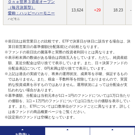
Ｏｎｅ世界３資産オープン
（毎月決算型）
13,624
+29
18.23
-
愛称：ハッピーハーモニー
ハピモニ
※前日比は前営業日との比較です。ETFで決算日が休日に該当する場合は、決
算日前営業日の基準価額(分配落前)との比較となります。
※ファンドの前日比の騰落率と実際の投資者利回りとは異なります。
※表示桁未満の数値がある場合は四捨五入をしています。ただし、純資産総
額、直近分配金は切り捨てで表示しています。また、日々決算ファンドの
分配金表記について、0円未満は切り捨てで表示しています。
※上記は過去の実績であり、将来の運用状況、成果等を示唆、保証するもの
ではありません。また、税金・手数料等を控除しておりませんので、実質
的な投資成果を示すものではありません。運用状況によっては分配金が支
払われない場合があります。
※基準価額、分配金は当初元本が1口＝1円のファンドについては1万口当たり
の価額を、1口＝1万円のファンドについては1口当たりの価額を表示してい
ます。また、ETFについては口数単位がファンドごとに異なります。詳しく
は各ファンドの商品概要ページをご覧ください。
※設定前のファンドは空欄となっています。
お取扱い