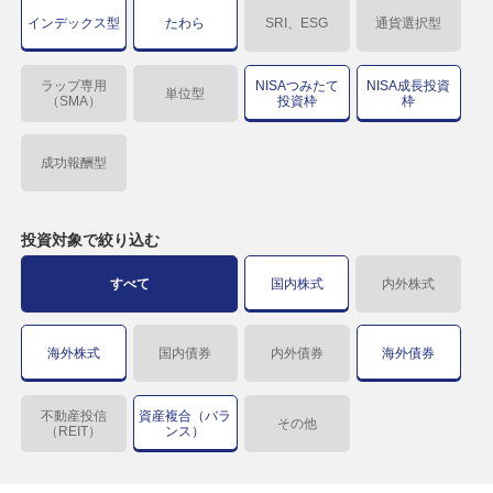
インデックス型
たわら
SRI、ESG
通貨選択型
ラップ専用
NISAつみたて
NISA成長投資
単位型
（SMA）
投資枠
枠
成功報酬型
投資対象で
絞り込む
すべて
国内株式
内外株式
海外株式
国内債券
内外債券
海外債券
不動産投信
資産複合（バラ
その他
（REIT）
ンス）