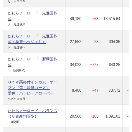
た・日２２５
たわらノーロード 先進国株
式
49,180
+53
13,515.64
-
ノ・先進株式
たわらノーロード 先進国株
式＜為替ヘッジあり＞
27,552
-23
394.35
-
ド・先進株へ
たわらノーロード 新興国株
式
34,023
+727
640.25
-
l ・ 新興株式
Ｏｎｅ高格付インカム・オー
プン（毎月決算コース）
8,400
+47
737.72
-
愛称：ハッピークローバー
ハピクロ毎月
たわらノーロード バランス
（８資産均等型）
20,588
+105
1,391.02
-
l・8資産