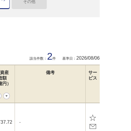
その他
2
2026/08/06
該当件数：
件
基準日：
資産
備考
サー
総額
ビス
億円）
737.72
-