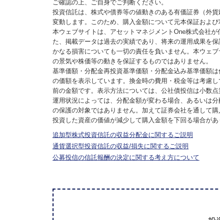
ご確認の上、ご自身でご判断ください。
投資信託は、株式や債券等の値動きのある有価証券（外貨
変動します。このため、購入金額について元本保証および
本ウェブサイトは、アセットマネジメントOne株式会社
た、掲載データは過去の実績であり、将来の運用成果を保
かなる損害についても一切の責任を負いません。本ウェブ
の景気や株価等の動きを保証するものではありません。
基準価額・分配金再投資基準価額・分配金込み基準価額は
の価額を表示しています。換金時の費用・税金等は考慮し
前の金額です。表示方法については、公社債投信は小数点
運用状況によっては、分配金額が変わる場合、あるいは分
の保護の対象ではありません。加えて証券会社を通して購
投資した資産の価値が減少して購入金額を下回る場合があ
追加型株式投資信託の収益分配金に関するご説明
通貨選択型投資信託の収益/損失に関するご説明
公募投信の信託報酬の決定に関する考え方について