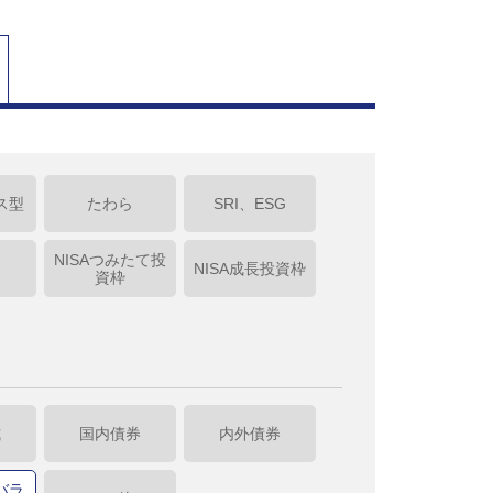
ス型
たわら
SRI、ESG
NISAつみたて投
NISA成長投資枠
資枠
式
国内債券
内外債券
バラ