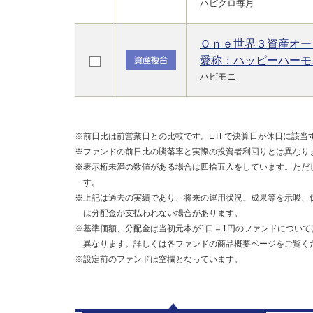
ハピクロ毎月
Ｏｎｅ世界３資産オー
愛称：ハッピーハーモ
ハピモニ
※前日比は前営業日との比較です。ETFで決算日が休日に該当
※ファンドの前日比の騰落率と実際の投資者利回りとは異なり
※表示桁未満の数値がある場合は四捨五入をしています。ただ
す。
※上記は過去の実績であり、将来の運用状況、成果等を示唆、
は分配金が支払われない場合があります。
※基準価額、分配金は当初元本が1口＝1円のファンドについて
異なります。詳しくは各ファンドの商品概要ページをご覧く
※設定前のファンドは空欄となっています。