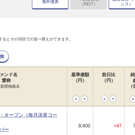
海外債券
（REIT）
ンス）
するとその項目での並べ替えができます。
信
ァンド名
基準価額
前日比
純
愛称
（円）
（円）
（
経新聞掲載名
・オープン（毎月決算コー
8,400
+47
バー