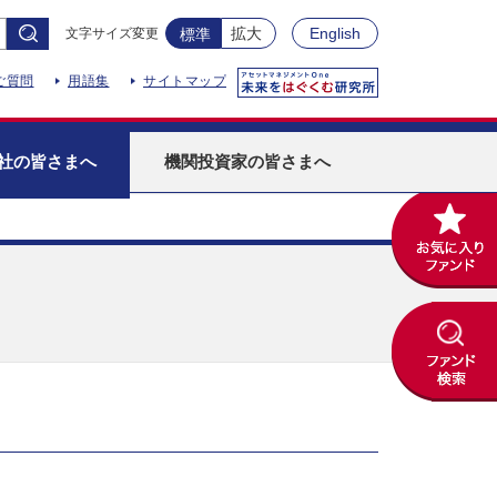
拡大
English
文字サイズ変更
標準
ご質問
用語集
サイトマップ
社
の皆さまへ
機関投資家
の皆さまへ