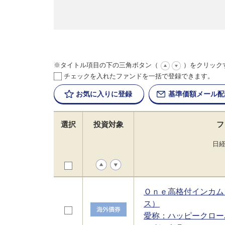
※タイトル項目の下の三角ボタン（
）をクリック
チェックを入れたファンドを一括で登録できます。
お気に入りに
登録
基準価額
メール配
選択
投資対象
フ
日
Ｏｎｅ高格付インカム
ス）
愛称：ハッピークロー