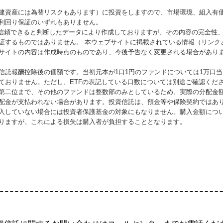
建資産には為替リスクもあります）に投資をしますので、市場環境、組入有
利回り保証のいずれもありません。
が信頼できると判断したデータにより作成しておりますが、その内容の完全性
証するものではありません。 本ウェブサイトに掲載されている情報（リンク
サイトの内容は作成時点のものであり、今後予告なく変更される場合があり
信託報酬控除後の価額です。当初元本が1口1円のファンドについては1万口
ておりません。ただし、ETFの表記している口数については別途ご確認くだ
第二位まで、その他のファンドは整数部のみとしているため、実際の分配金
配金が支払われない場合があります。投資信託は、預金等や保険契約ではあ
入していない場合には投資者保護基金の対象にもなりません。購入金額につ
りますが、これによる損失は購入者が負担することとなります。