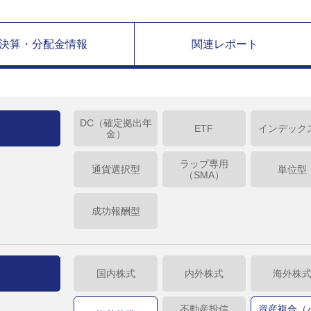
決算・分配金情報
関連レポート
DC（確定拠出年
ETF
インデック
金）
ラップ専用
通貨選択型
単位型
（SMA）
成功報酬型
国内株式
内外株式
海外株
不動産投信
資産複合（