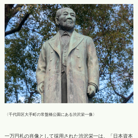
〈千代田区大手町の常盤橋公園にある渋沢栄一像〉
一万円札の肖像として採用された渋沢栄一は、「日本資本