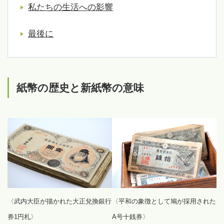
私たちの生活への影響
最後に
紙幣の歴史と新紙幣の意味
〈武内大臣が描かれた大正兌換銀行
〈平和の象徴として鳩が採用された
券1円札〉
A号十銭券〉