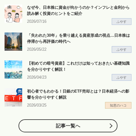
なぜ今、日本株に資金が向かうのか？インフレと金利から
読み解く投資のヒントをご紹介
2026/07/16
ふやす
「失われた30年」を乗り越える資産形成の視点…日本株は
停滞から再評価の時代へ
2026/05/22
ふやす
【初めての暗号資産】これだけは知っておきたい基礎知識
を分かりやすく解説！
2026/04/23
ふやす
初心者でもわかる！日銀のETF売却とは？日本経済への影
響を分かりやすく解説
2026/03/25
知恵のハコ
記事一覧へ