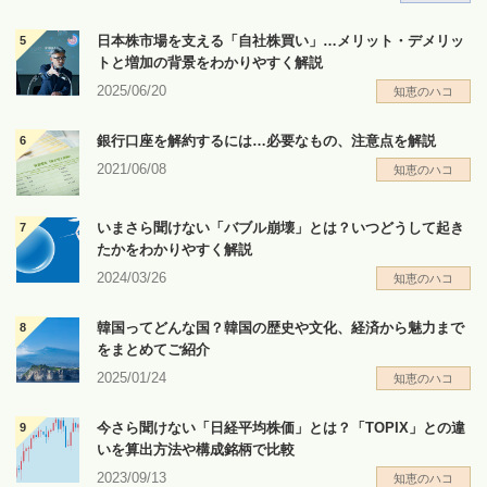
日本株市場を支える「自社株買い」…メリット・デメリッ
トと増加の背景をわかりやすく解説
2025/06/20
知恵のハコ
銀行口座を解約するには…必要なもの、注意点を解説
2021/06/08
知恵のハコ
いまさら聞けない「バブル崩壊」とは？いつどうして起き
たかをわかりやすく解説
2024/03/26
知恵のハコ
韓国ってどんな国？韓国の歴史や文化、経済から魅力まで
をまとめてご紹介
2025/01/24
知恵のハコ
今さら聞けない「日経平均株価」とは？「TOPIX」との違
いを算出方法や構成銘柄で比較
2023/09/13
知恵のハコ