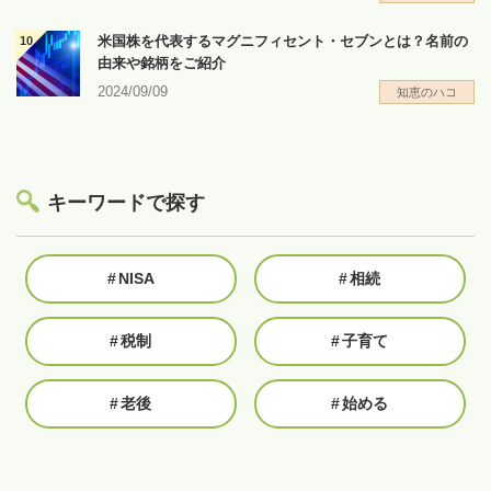
米国株を代表するマグニフィセント・セブンとは？名前の
由来や銘柄をご紹介
2024/09/09
知恵のハコ
キーワードで探す
#
NISA
#
相続
#
税制
#
子育て
#
老後
#
始める