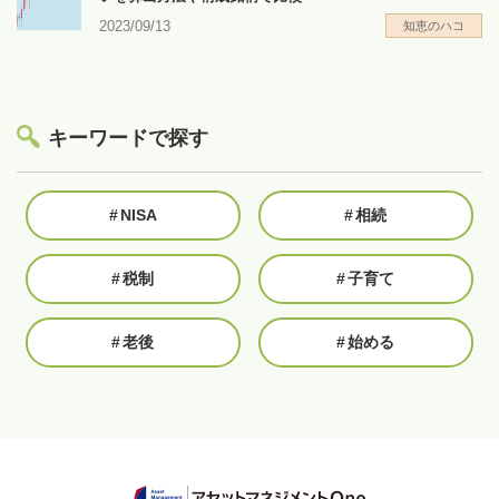
2023/09/13
知恵のハコ
キーワードで探す
#
NISA
#
相続
#
税制
#
子育て
#
老後
#
始める