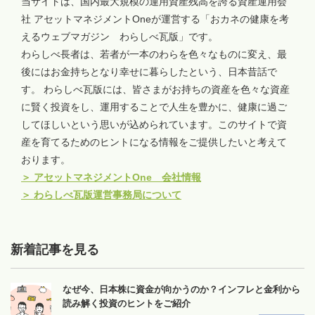
当サイトは、国内最大規模の運用資産残高を誇る資産運用会
社 アセットマネジメントOneが運営する「おカネの健康を考
えるウェブマガジン わらしべ瓦版」です。
わらしべ長者は、若者が一本のわらを色々なものに変え、最
後にはお金持ちとなり幸せに暮らしたという、日本昔話で
す。 わらしべ瓦版には、皆さまがお持ちの資産を色々な資産
に賢く投資をし、運用することで人生を豊かに、健康に過ご
してほしいという思いが込められています。このサイトで資
産を育てるためのヒントになる情報をご提供したいと考えて
おります。
＞
アセットマネジメントOne 会社情報
＞
わらしべ瓦版運営事務局について
新着記事を見る
なぜ今、日本株に資金が向かうのか？インフレと金利から
読み解く投資のヒントをご紹介