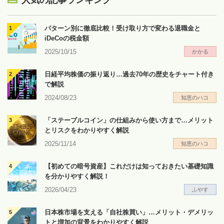
人気の記事ランキング
パターン別に徹底比較！受け取り方で変わる退職金と
iDeCoの税金額
2025/10/15
かかる
日経平均株価の振り返り…過去70年の歴史をチャート付き
で解説
2024/08/23
知恵のハコ
「ステーブルコイン」の仕組みから使い方まで…メリット
とリスクをわかりやすく解説
2025/11/14
知恵のハコ
【初めての暗号資産】これだけは知っておきたい基礎知識
を分かりやすく解説！
2026/04/23
ふやす
日本株市場を支える「自社株買い」…メリット・デメリッ
トと増加の背景をわかりやすく解説