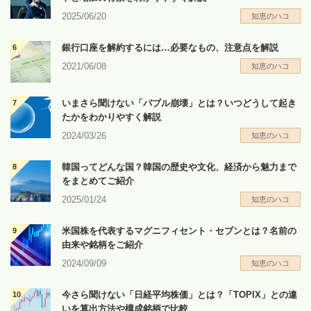
2025/06/20
知恵のハコ
銀行口座を解約するには…必要なもの、注意点を解説
2021/06/08
知恵のハコ
いまさら聞けない「バブル崩壊」とは？いつどうして起き
たかをわかりやすく解説
2024/03/26
知恵のハコ
韓国ってどんな国？韓国の歴史や文化、経済から魅力まで
をまとめてご紹介
2025/01/24
知恵のハコ
米国株を代表するマグニフィセント・セブンとは？名前の
由来や銘柄をご紹介
2024/09/09
知恵のハコ
今さら聞けない「日経平均株価」とは？「TOPIX」との違
いを算出方法や構成銘柄で比較