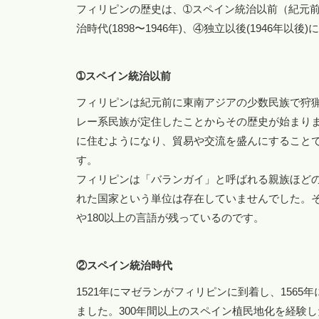
フィリピンの歴史は、➀スペイン統治以前（紀元前～1
治時代(1898〜1946年)、④独立以後(1946年以後
➀スペイン統治以前
フィリピンは紀元前に東南アジアの少数民族で狩
レー系民族が定住したことからその歴史が始まり
に住むようになり、貿易や交流を盛んにすること
す。
フィリピンは「バランガイ」と呼ばれる親族ほど
れた国家という単位は存在していませんでした。そ
や180以上の言語が残っているのです。
②スペイン統治時代
1521年にマゼランがフィリピンに到着し、156
ました。300年間以上のスペイン植民地化を経験