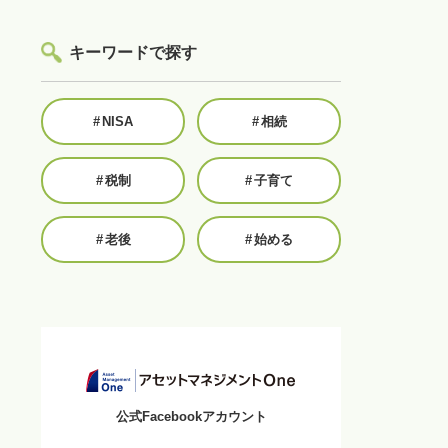
キーワードで探す
#
NISA
#
相続
#
税制
#
子育て
#
老後
#
始める
公式Facebookアカウント