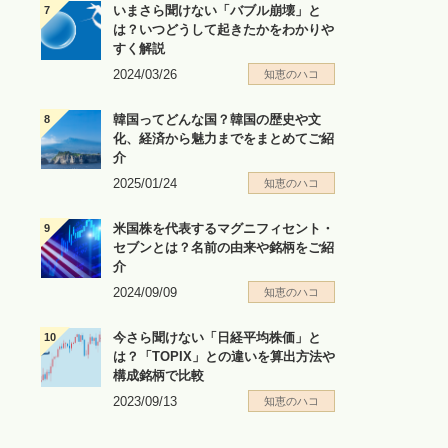
いまさら聞けない「バブル崩壊」と
は？いつどうして起きたかをわかりや
すく解説
2024/03/26
知恵のハコ
韓国ってどんな国？韓国の歴史や文
化、経済から魅力までをまとめてご紹
介
2025/01/24
知恵のハコ
米国株を代表するマグニフィセント・
セブンとは？名前の由来や銘柄をご紹
介
2024/09/09
知恵のハコ
今さら聞けない「日経平均株価」と
は？「TOPIX」との違いを算出方法や
構成銘柄で比較
2023/09/13
知恵のハコ