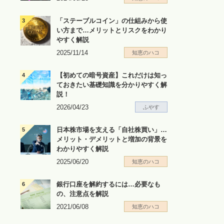
「ステーブルコイン」の仕組みから使
い方まで…メリットとリスクをわかり
やすく解説
2025/11/14
知恵のハコ
【初めての暗号資産】これだけは知っ
ておきたい基礎知識を分かりやすく解
説！
2026/04/23
ふやす
日本株市場を支える「自社株買い」…
メリット・デメリットと増加の背景を
わかりやすく解説
2025/06/20
知恵のハコ
銀行口座を解約するには…必要なも
の、注意点を解説
2021/06/08
知恵のハコ