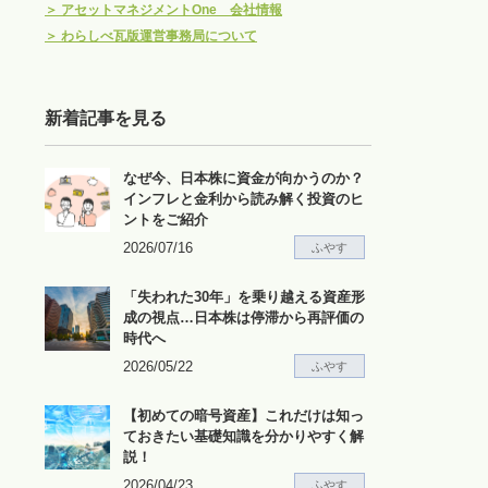
＞
アセットマネジメントOne 会社情報
＞
わらしべ瓦版運営事務局について
新着記事を見る
なぜ今、日本株に資金が向かうのか？
インフレと金利から読み解く投資のヒ
ントをご紹介
2026/07/16
ふやす
「失われた30年」を乗り越える資産形
成の視点…日本株は停滞から再評価の
時代へ
2026/05/22
ふやす
【初めての暗号資産】これだけは知っ
ておきたい基礎知識を分かりやすく解
説！
2026/04/23
ふやす