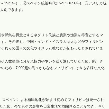
521年）、②スペイン統治時代(1521〜1898年)、③アメリカ統
)に大別できます。
猟や採集を得意とするネグリト民族と農業や漁業を得意とするマ
ます。その後も、中国・インド・イスラム商人などがフィリピン
でそれらの国々の文化やイスラム教などが伝わったとされていま
の少人数単位に分かれ協力や争いを繰り返していたため、統一さ
のため、7,000超の島々からなるフィリピンには今も多様な文化
5年にスペインによる植民地化が始まり初めてフィリピンは統一され
したため、今でもその影響を日常生活で垣間見ることができ、キリ