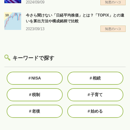
2024/09/09
知恵のハコ
今さら聞けない「日経平均株価」とは？「TOPIX」との違
いを算出方法や構成銘柄で比較
2023/09/13
知恵のハコ
キーワードで探す
#
NISA
#
相続
#
税制
#
子育て
#
老後
#
始める