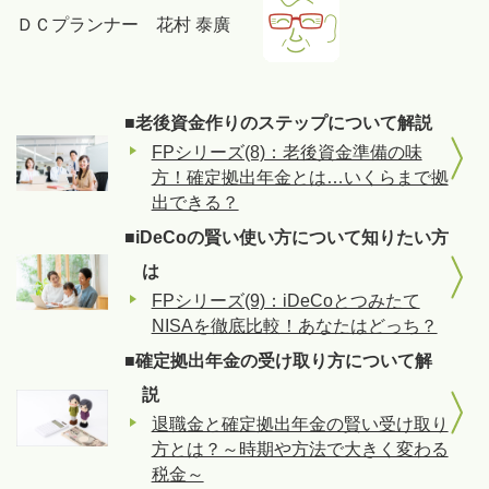
ＤＣプランナー 花村 泰廣
■老後資金作りのステップについて解説
FPシリーズ(8)：老後資金準備の味
方！確定拠出年金とは…いくらまで拠
出できる？
■iDeCoの賢い使い方について知りたい方
は
FPシリーズ(9)：iDeCoとつみたて
NISAを徹底比較！あなたはどっち？
■確定拠出年金の受け取り方について解
説
退職金と確定拠出年金の賢い受け取り
方とは？～時期や方法で大きく変わる
税金～