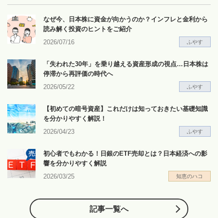
なぜ今、日本株に資金が向かうのか？インフレと金利から
読み解く投資のヒントをご紹介
2026/07/16
ふやす
「失われた30年」を乗り越える資産形成の視点…日本株は
停滞から再評価の時代へ
2026/05/22
ふやす
【初めての暗号資産】これだけは知っておきたい基礎知識
を分かりやすく解説！
2026/04/23
ふやす
初心者でもわかる！日銀のETF売却とは？日本経済への影
響を分かりやすく解説
2026/03/25
知恵のハコ
記事一覧へ