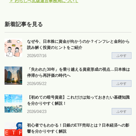
＞
わらしべ瓦版運営事務局について
新着記事を見る
なぜ今、日本株に資金が向かうのか？インフレと金利から
読み解く投資のヒントをご紹介
2026/07/16
ふやす
「失われた30年」を乗り越える資産形成の視点…日本株は
停滞から再評価の時代へ
2026/05/22
ふやす
【初めての暗号資産】これだけは知っておきたい基礎知識
を分かりやすく解説！
2026/04/23
ふやす
初心者でもわかる！日銀のETF売却とは？日本経済への影
響を分かりやすく解説