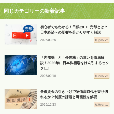
同じカテゴリーの新着記事
初心者でもわかる！日銀のETF売却とは？
日本経済への影響を分かりやすく解説
2026/03/25
知恵のハコ
「内需株」と「外需株」の違いを徹底解
説！2026年に日本株相場をけん引するセク
タ
[...]
2026/02/10
知恵のハコ
最低賃金の引き上げで物価高時代を乗り切
れるか？制度の課題と可能性を解説
2025/12/23
知恵のハコ