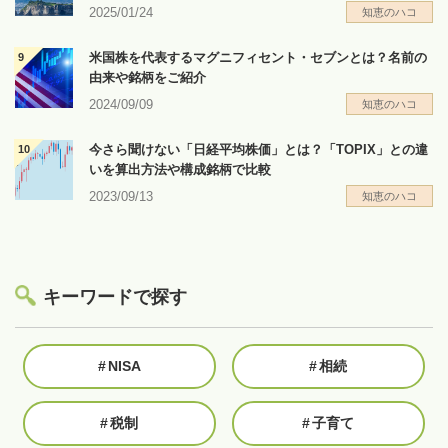
2025/01/24
知恵のハコ
米国株を代表するマグニフィセント・セブンとは？名前の
由来や銘柄をご紹介
2024/09/09
知恵のハコ
今さら聞けない「日経平均株価」とは？「TOPIX」との違
いを算出方法や構成銘柄で比較
2023/09/13
知恵のハコ
キーワードで探す
#
NISA
#
相続
#
税制
#
子育て